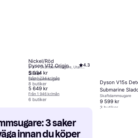
Dyson WashG1
Sladdlös - Svart
Skaftdammsugare, Ut
6 745 kr
Från 2 324 kr/mån
9+ butiker
Dyson V11 Fluffy -
Nickel/Röd
4.3
Dyson V12 Origin
2-in-1 Skaftdammsugare, Utan
påse
5 034 kr
Silver
Från 1 734 kr/mån
Skaftdammsugare
Dyson V15s Det
8 butiker
5 649 kr
Submarine Slad
Från 1 946 kr/mån
Skaftdammsugare
Dammsugare
6 butiker
9 599 kr
3 butiker
mmsugare: 3 saker 
väga innan du köper