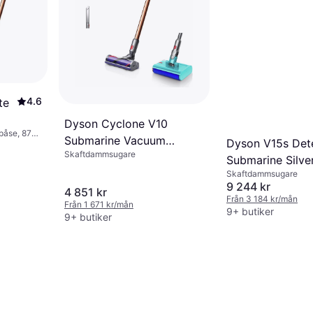
4.6
te
Dyson Cyclone V10
påse, 87
Submarine Vacuum
Dyson V15s Det
Skaftdammsugare
Cleaner
Submarine Silve
Skaftdammsugare
9 244 kr
4 851 kr
Från 3 184 kr/mån
Från 1 671 kr/mån
9+ butiker
9+ butiker