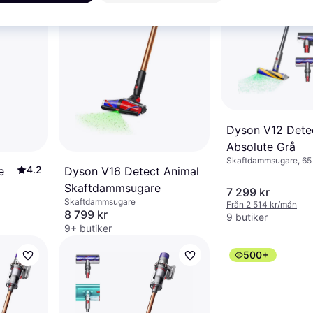
Dyson V12 Dete
Absolute Grå
Skaftdammsugare, 65
4.2
e
Dyson V16 Detect Animal
Skaftdammsugare
7 299 kr
Skaftdammsugare
Från 2 514 kr/mån
8 799 kr
9 butiker
9+ butiker
500+