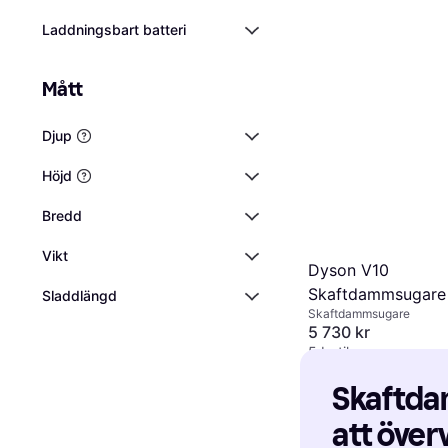
Laddningsbart batteri
Mått
Djup
Höjd
Bredd
Vikt
Dyson V10
Skaftdammsugare
Sladdlängd
Skaftdammsugare
5 730 kr
5 butiker
Skaftda
att över