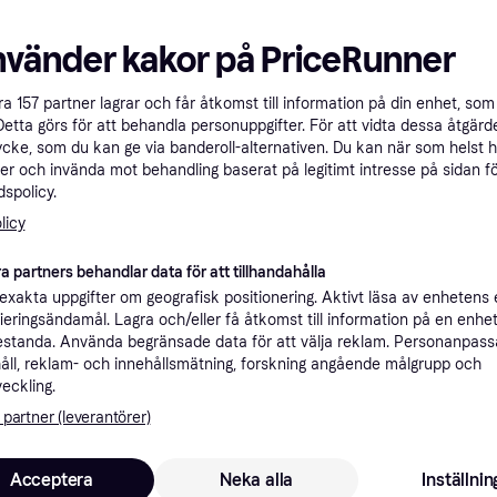
nvänder kakor på PriceRunner
åra
157
partner lagrar och får åtkomst till information på din enhet, som 
Detta görs för att behandla personuppgifter. För att vidta dessa åtgärde
Dyson V8 Adva
ycke, som du kan ge via banderoll-alternativen. Du kan när som helst 
er och invända mot behandling baserat på legitimt intresse på sidan f
Silver
4.5
spolicy.
Skaftdammsugare
licy
a partners behandlar data för att tillhandahålla
xakta uppgifter om geografisk positionering. Aktivt läsa av enhetens
2 860 kr
ifieringsändamål. Lagra och/eller få åtkomst till information på en enhe
4.6
Dyson V8 Cyclone
9 butiker
standa. Använda begränsade data för att välja reklam. Personanpas
åll, reklam- och innehållsmätning, forskning angående målgrupp och
Skaftdammsugare
veckling.
Skaftdammsugare
50+
200+
3 845 kr
 partner (leverantörer)
9 butiker
Acceptera
Neka alla
Inställnin