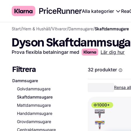
Alla kategorier
Rea
Start
/
Hem & Hushåll
/
Vitvaror
/
Dammsugare
/
Skaftdammsugare
Dyson Skaftdammsuga
Prova flexibla betalningar med
Lär dig hur
Filtrera
32 produkter
Dammsugare
Rensa all
Golvdammsugare
Skaftdammsugare
1000+
Mattdammsugare
Handdammsugare
Grovdammsugare
Centraldammsugare