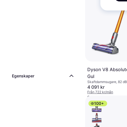
Dyson V8 Absolut
Gul
Egenskaper
Skaftdammsugare, 82 dB
4 091 kr
Från 722 kr/mån
9+ butiker
100+