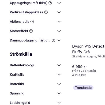
Uppsugningskraft (kPA)
Partikelutsläppsklass
Aktionsradie
Motoreffekt
Dammupptagning hårt golv
Dyson V15 Detect
Fluffy Grå
Strömkälla
Skaftdammsugare, 76 dB
Batteriteknologi
6 999 kr
Från 1 235 kr/mån
Kraftkälla
4 butiker
Batteritid
Trendande
Spänning
Laddningstid