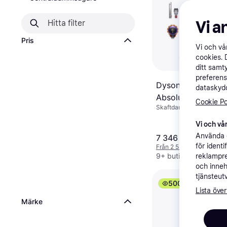
Vi a
Pris
Vi och v
cookies. 
ditt samt
preferens
Dyson V15 Detect
dataskydd
Absolute Grå
Cookie Po
Skaftdammsugare
Vi och vår
Använda e
7 346 kr
för ident
Från 2 531 kr/mån
9+ butiker
reklampre
och inneh
tjänsteut
500+
Lista över
Märke