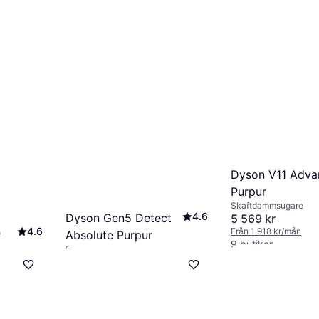
Dyson V11 Adva
Purpur
Skaftdammsugare
4.6
Dyson Gen5 Detect
5 569 kr
4.6
e
Från 1 918 kr/mån
Absolute Purpur
9 butiker
Skaftdammsugare, Utan påse
10 399 kr
Från 1 836 kr/mån
3 butiker