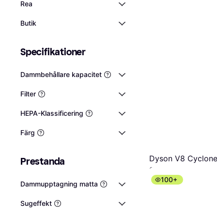
Rea
Butik
Specifikationer
Dammbehållare kapacitet
Filter
HEPA-Klassificering
Färg
Dyson V8 Cyclon
Prestanda
Skaftdammsugare
100+
Skaftdammsugare
Dammupptagning matta
2 999 kr
3 019 kr
Från 529 kr/mån
Sugeffekt
3 butiker