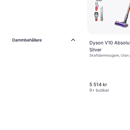
Dammbehållare
Dyson V10 Absolu
Silver
Skaftdammsugare, Utan 
dB
5 514 kr
9+ butiker