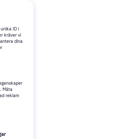
unika ID i
r kräver vi
4.6
nced
hantera dina
ör
 egenskaper
t. Mäta
sad reklam
gar