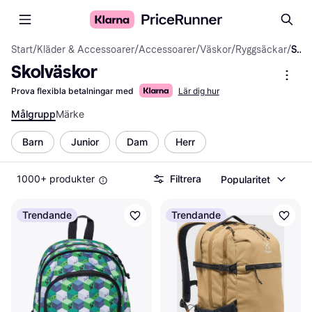
Start
/
Kläder & Accessoarer
/
Accessoarer
/
Väskor
/
Ryggsäckar
/
Skolväskor
Skolväskor
Prova flexibla betalningar med
Lär dig hur
Målgrupp
Märke
Barn
Junior
Dam
Herr
1000+ produkter
Filtrera
Popularitet
Trendande
Trendande