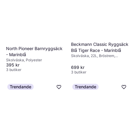
Beckmann Classic Ryggsäck
North Pioneer Barnryggsäck
Blå Tiger Race - Marinblå
- Marinblå
Skolväska, 22L, Bröstrem,
Skolväska, Polyester
Höftrem, Regnskydd
395 kr
699 kr
3 butiker
3 butiker
Trendande
Trendande