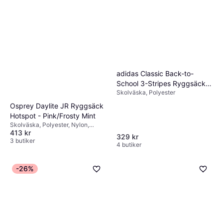
adidas Classic Back-to-
School 3-Stripes Ryggsäck -
Skolväska, Polyester
Dark Blue/White
Osprey Daylite JR Ryggsäck
Hotspot - Pink/Frosty Mint
Skolväska, Polyester, Nylon,
413 kr
Bröstrem
329 kr
3 butiker
4 butiker
-26%