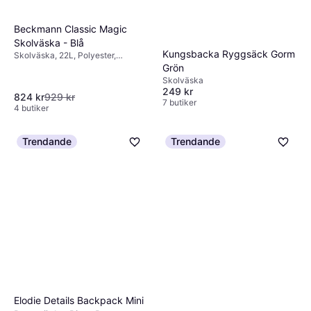
Beckmann Classic Magic
Skolväska - Blå
Kungsbacka Ryggsäck Gorm
Skolväska, 22L, Polyester,
Bröstrem, Höftrem, Regnskydd
Grön
Skolväska
249 kr
824 kr
929 kr
7 butiker
4 butiker
Trendande
Trendande
Elodie Details Backpack Mini