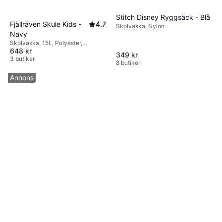
Stitch Disney Ryggsäck - Blå
Fjällräven Skule Kids -
4.7
Skolväska, Nylon
Navy
Skolväska, 15L, Polyester,
648 kr
Bröstrem
349 kr
3 butiker
8 butiker
Annons