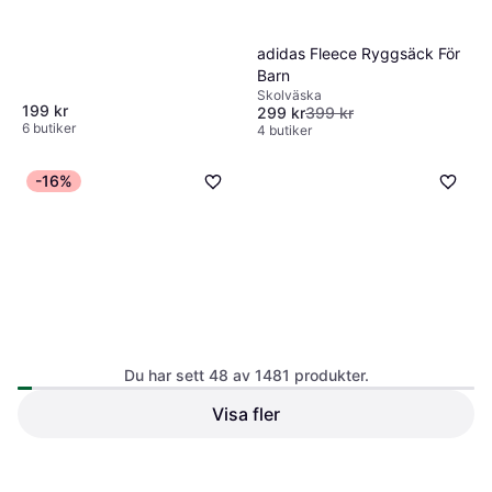
adidas Fleece Ryggsäck För
Barn
Skolväska
199 kr
299 kr
399 kr
6 butiker
4 butiker
-16%
Scooli Fyllt Pennfodral För
Skolan - Disney Stitch
Du har sett 48 av 1481 produkter.
Skolväska, Polyester
Visa fler
Elodie Details Ryggsäck
Backpack MINI Hazy Jade
Skolväska, Polyester
495 kr