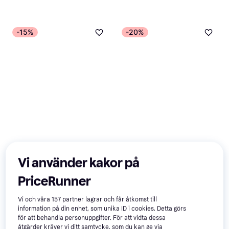
-15%
-20%
Vi använder kakor på
Pokémon Pikachu Backpack
- Black
Euromic Minecraft Backpack
PriceRunner
Skolväska, 20L, Nylon
- Grön/Svart
Skolväska
Vi och våra
157
partner lagrar och får åtkomst till
329 kr
386 kr
238 kr
298 kr
information på din enhet, som unika ID i cookies. Detta görs
9 butiker
1 butik
för att behandla personuppgifter. För att vidta dessa
åtgärder kräver vi ditt samtycke, som du kan ge via