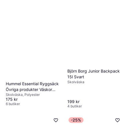
Björn Borg Junior Backpack
15l Svart
Skolväska
Hummel Essential Ryggsäck
Övriga produkter Väskor
Skolväska, Polyester
svart Storlek ONE-SIZE
175 kr
199 kr
6 butiker
4 butiker
-25%