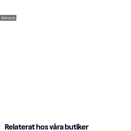
138 kr
164 kr
8 butiker
8 butiker
1
2
3
...
17
...
31
Annons
Relaterat hos våra butiker