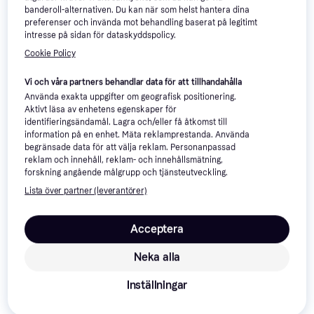
banderoll-alternativen. Du kan när som helst hantera dina
Trendande
preferenser och invända mot behandling baserat på legitimt
intresse på sidan för dataskyddspolicy.
Cookie Policy
Vi och våra partners behandlar data för att tillhandahålla
Använda exakta uppgifter om geografisk positionering.
Aktivt läsa av enhetens egenskaper för
identifieringsändamål. Lagra och/eller få åtkomst till
information på en enhet. Mäta reklamprestanda. Använda
begränsade data för att välja reklam. Personanpassad
reklam och innehåll, reklam- och innehållsmätning,
forskning angående målgrupp och tjänsteutveckling.
adidas Logo Ryggsäck -
Lista över partner (leverantörer)
Beckmann Classic 22L -
Black
Camo Rex
Skolväska, 11.5L, Polyester,
Skolväska, 22L, Polyester,
Acceptera
Bröstrem
599 kr
Bröstrem, Höftrem, Regnskydd
209 kr
3 butiker
8 butiker
Neka alla
Inställningar
Trendande