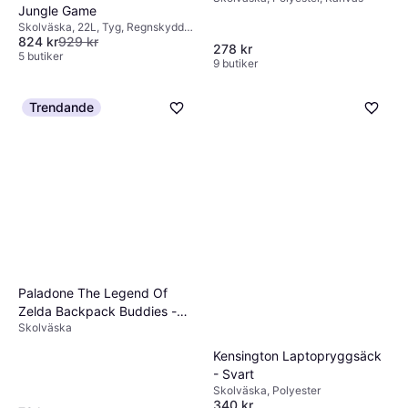
Jungle Game
Skolväska, 22L, Tyg, Regnskydd,
824 kr
929 kr
Höftrem, Bröstrem
278 kr
5 butiker
9 butiker
Trendande
Paladone The Legend Of
Zelda Backpack Buddies -
Skolväska
Blandat
Kensington Laptopryggsäck
- Svart
Skolväska, Polyester
340 kr