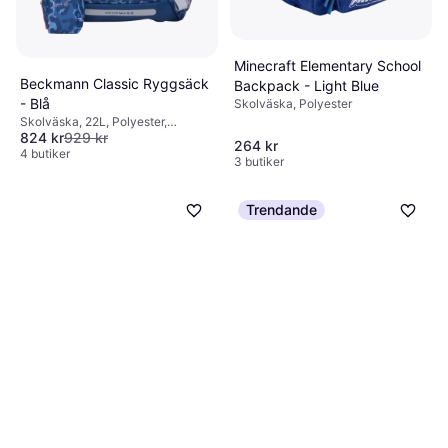
Minecraft Elementary School
Beckmann Classic Ryggsäck
Backpack - Light Blue
- Blå
Skolväska, Polyester
Skolväska, 22L, Polyester,
824 kr
929 kr
Höftrem, Regnskydd, Bröstrem
264 kr
4 butiker
3 butiker
Trendande