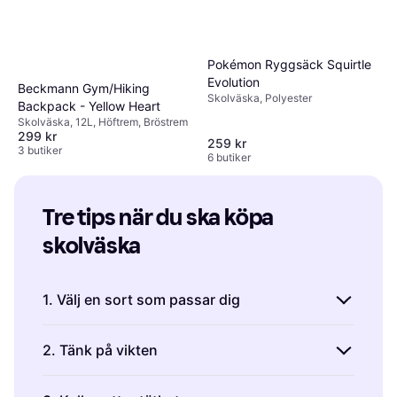
Pokémon Ryggsäck Squirtle
Evolution
Beckmann Gym/Hiking
Skolväska, Polyester
Backpack - Yellow Heart
Skolväska, 12L, Höftrem, Bröstrem
299 kr
259 kr
3 butiker
6 butiker
Tre tips när du ska köpa 
skolväska
1. Välj en sort som passar dig
Det finns väskor för alla stilar och smaker. En
2. Tänk på vikten
klassisk väska med axelrem håller ordning på
skolböcker och papper, men om den är för
Det är viktigt att väskan inte väger för