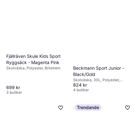
Fjällräven Skule Kids Sport
Ryggsäck - Magenta Pink
Beckmann Sport Junior -
Skolväska, Polyester, Bröstrem
Black/Gold
Skolväska, 30L, Polyester,
824 kr
Bröstrem, Höftrem
699 kr
4 butiker
3 butiker
Trendande