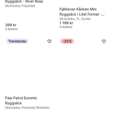
Ryggsäck - River Rose
Skolväska, Polyester
Fjällräven Kånken Mini
Ryggsäck i Litet Format -
Skolväska, 7L, Syntet
Pastel Lavender
1 199 kr
399 kr
4 butiker
4 butiker
Trendande
-25%
Paw Patrol Euromic
Ryggsäck
Skolväska, Polyester, Bröstrem