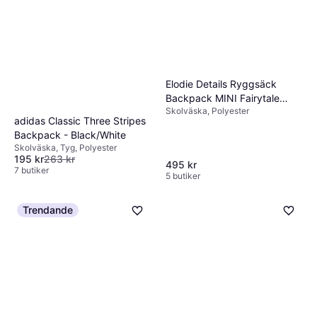
Elodie Details Ryggsäck
Backpack MINI Fairytale
Skolväska, Polyester
Forest
adidas Classic Three Stripes
Backpack - Black/White
Skolväska, Tyg, Polyester
195 kr
263 kr
495 kr
7 butiker
5 butiker
Trendande