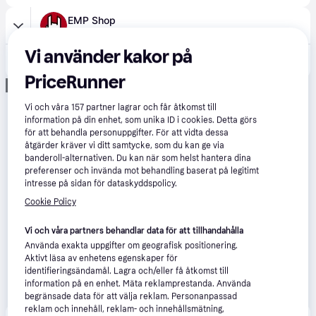
EMP Shop
59 kr frakt
Vi använder kakor på
449 kr
Metallica LP - Master Of Puppets - för - - standard - Standard
PriceRunner
Annons
Vi och våra
157
partner lagrar och får åtkomst till
information på din enhet, som unika ID i cookies. Detta görs
för att behandla personuppgifter. För att vidta dessa
åtgärder kräver vi ditt samtycke, som du kan ge via
banderoll-alternativen. Du kan när som helst hantera dina
preferenser och invända mot behandling baserat på legitimt
intresse på sidan för dataskyddspolicy.
Cookie Policy
Vi och våra partners behandlar data för att tillhandahålla
Använda exakta uppgifter om geografisk positionering.
Aktivt läsa av enhetens egenskaper för
identifieringsändamål. Lagra och/eller få åtkomst till
information på en enhet. Mäta reklamprestanda. Använda
begränsade data för att välja reklam. Personanpassad
reklam och innehåll, reklam- och innehållsmätning,