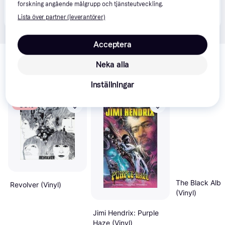
Produkten finns även hos 
1
butik
 som valt att inte 
forskning angående målgrupp och tjänsteutveckling.
Visa alla
samarbeta med PriceRunner.
Lista över partner (leverantörer)
Acceptera
Relaterade produkter
Neka alla
Vi har plockat fram ett urval av produkter som kanske skulle 
intressera dig.
Visa alla
Inställningar
-35%
The Black Alb
Revolver (Vinyl)
(Vinyl)
Jimi Hendrix: Purple
Haze (Vinyl)