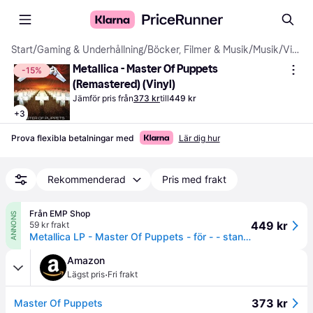
Start
/
Gaming & Underhållning
/
Böcker, Filmer & Musik
/
Musik
/
Vinyl
Metallica - Master Of Puppets 
-15%
(Remastered) (Vinyl)
Jämför pris från
373 kr
till
449 kr
+
3
Prova flexibla betalningar med
Lär dig hur
Rekommenderad
Pris med frakt
Från EMP Shop
ANNONS
449 kr
59 kr frakt
Metallica LP - Master Of Puppets - för - - standard - Standard
Amazon
·
Lägst pris
Fri frakt
373 kr
Master Of Puppets