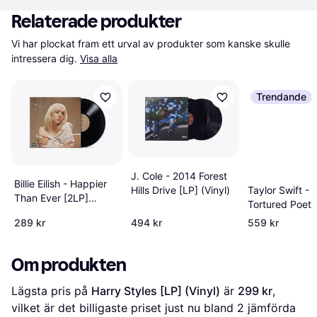
Relaterade produkter
Vi har plockat fram ett urval av produkter som kanske skulle 
intressera dig.
Visa alla
Trendande
J. Cole - 2014 Forest
Billie Eilish - Happier
Hills Drive [LP] (Vinyl)
Taylor Swift - 
Than Ever [2LP]
Tortured Poets
(Vinyl)
Department [2
289 kr
494 kr
559 kr
(Vinyl)
Om produkten
Lägsta pris på 
Harry Styles [LP] (Vinyl)
 är 
299 kr
, 
vilket är det billigaste priset just nu bland 
2
 jämförda 