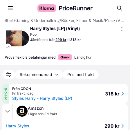
Start
/
Gaming & Underhållning
/
Böcker, Filmer & Musik
/
Musik
/
Vinyl
Harry Styles [LP] (Vinyl)
Pop
Jämför pris från
299 kr
till
318 kr
+
1
Prova flexibla betalningar med
Lär dig hur
Rekommenderad
Pris med frakt
Från CDON
ANNONS
318 kr
Fri frakt
,
Idag
Styles Harry - Harry Styles (LP)
Amazon
·
Lägst pris
Fri frakt
299 kr
Harry Styles