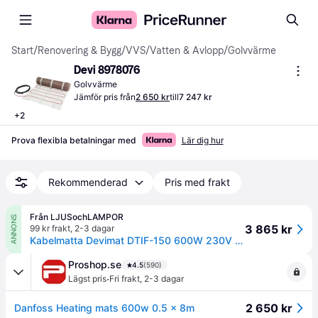
Start
/
Renovering & Bygg
/
VVS
/
Vatten & Avlopp
/
Golvvärme
Devi 8978076
Golvvärme
Jämför pris från
2 650 kr
till
7 247 kr
+
2
Prova flexibla betalningar med
Lär dig hur
Rekommenderad
Pris med frakt
Från LJUSochLAMPOR
ANNONS
3 865 kr
99 kr frakt
,
2-3 dagar
Kabelmatta Devimat DTIF-150 600W 230V 0,5x8M med sensorrör
Proshop.se
4.5
(590)
·
Lägst pris
Fri frakt
,
2-3 dagar
2 650 kr
Danfoss Heating mats 600w 0.5 x 8m