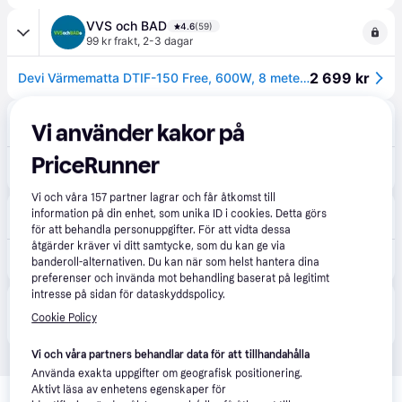
VVS och BAD
4.6
(59)
99 kr frakt
,
2-3 dagar
2 699 kr
Devi Värmematta DTIF-150 Free, 600W, 8 meter (4m²)
CS MEGASTORE
4.6
(232)
Vi använder kakor på
Fri frakt
,
Imorgon
PriceRunner
2 913 kr
(ComputerSalg) Kabelmåtte Devimat DTIF-150 600W 230V 0,5x8M med følerrør
Eller 514 kr/mån
Vi och våra
157
partner lagrar och får åtkomst till
LJUSochLAMPOR
4.9
(23)
information på din enhet, som unika ID i cookies. Detta görs
99 kr frakt
,
2-3 dagar
för att behandla personuppgifter. För att vidta dessa
åtgärder kräver vi ditt samtycke, som du kan ge via
3 865 kr
Kabelmatta Devimat DTIF-150 600W 230V 0,5x8M med sensorrör
banderoll-alternativen. Du kan när som helst hantera dina
preferenser och invända mot behandling baserat på legitimt
intresse på sidan för dataskyddspolicy.
Produkten finns även hos 
2
butiker
 som valt att inte 
Visa alla
Cookie Policy
samarbeta med PriceRunner.
Vi och våra partners behandlar data för att tillhandahålla
Använda exakta uppgifter om geografisk positionering.
Relaterade produkter
Aktivt läsa av enhetens egenskaper för