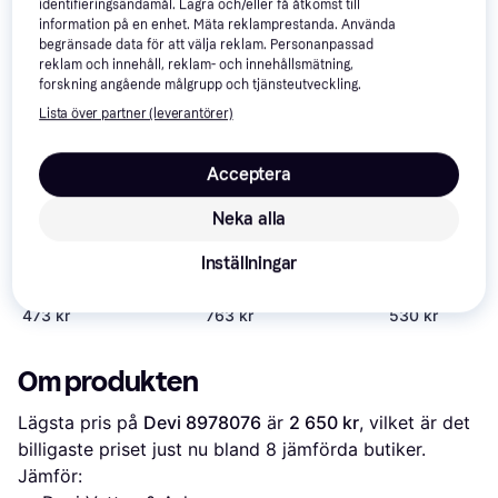
identifieringsändamål. Lagra och/eller få åtkomst till
Vi har plockat fram ett urval av produkter som kanske skulle 
information på en enhet. Mäta reklamprestanda. Använda
intressera dig.
Visa alla
begränsade data för att välja reklam. Personanpassad
reklam och innehåll, reklam- och innehållsmätning,
forskning angående målgrupp och tjänsteutveckling.
Lista över partner (leverantörer)
Acceptera
Neka alla
LK Systems Actuator
Inställningar
Ebeco 10
Ebeco Frostvakt 10
2417591
8960430 10m
473 kr
763 kr
530 kr
Om produkten
Lägsta pris på 
Devi 8978076
 är 
2 650 kr
, vilket är det 
billigaste priset just nu bland 
8
 jämförda butiker.
Jämför: