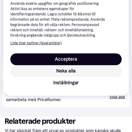
Använda exakta uppgifter om geografisk positionering.
Aktivt läsa av enhetens egenskaper för
identifieringsändamål. Lagra och/eller få åtkomst till
information på en enhet. Mäta reklamprestanda. Använda
begränsade data för att välja reklam. Personanpassad
reklam och innehåll, reklam- och innehållsmätning,
forskning angående målgrupp och tjänsteutveckling.
Lista över partner (leverantörer)
Acceptera
Senetic
3.0
(1)
Neka alla
9 229 kr
APC SMC1000I-2UC uninterruptible power supply (UPS) SMC1000I-2UC
Eller 3 179 kr/mån
Inställningar
Produkten finns även hos 
1
butik
 som valt att inte 
Visa alla
samarbeta med PriceRunner.
Relaterade produkter
Vi har plockat fram ett urval av produkter som kanske skulle 