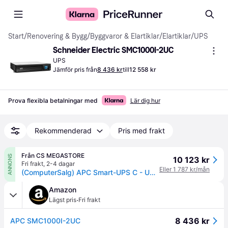
Start
/
Renovering & Bygg
/
Byggvaror & Elartiklar
/
Elartiklar
/
UPS
Schneider Electric SMC1000I-2UC
UPS
Jämför pris från
8 436 kr
till
12 558 kr
Prova flexibla betalningar med
Lär dig hur
Rekommenderad
Pris med frakt
Från CS MEGASTORE
ANNONS
10 123 kr
Fri frakt
,
2-4 dagar
Eller 1 787 kr/mån
(ComputerSalg) APC Smart-UPS C - UPS (kan monteras i rack) - AC 230 V - 600 Watt - 1000 VA - USB, serial - utgångskontakter: 4 - 2U - svart - med APC SmartConnect - för P/N: AR4018SPX432, AR4024SP, AR4024SPX429, AR4024SPX431, AR4024SPX432, NBWL0356A
Amazon
·
Lägst pris
Fri frakt
8 436 kr
APC SMC1000I-2UC