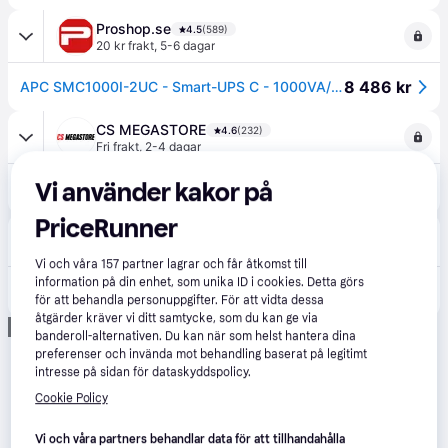
Proshop.se
4.5
(589)
20 kr frakt
,
5-6 dagar
8 486 kr
APC SMC1000I-2UC - Smart-UPS C - 1000VA/600W - Line Interactive UPS
CS MEGASTORE
4.6
(232)
Fri frakt
,
2-4 dagar
10 123 kr
Vi använder kakor på
(ComputerSalg) APC Smart-UPS C - UPS (kan monteras i rack) - AC 230 V - 600 Watt - 1000 VA - USB, serial - utgångskontakter: 4 - 2U - svart - med APC SmartConnect - för P/N: AR4018SPX432, AR4024SP, AR4024SPX429, AR4024SPX431, AR4024SPX432, NBWL0356A
Eller 1 787 kr/mån
PriceRunner
Buyersclub
1.0
(1)
Fri frakt
,
5-6 dagar
Vi och våra
157
partner lagrar och får åtkomst till
11 119 kr
information på din enhet, som unika ID i cookies. Detta görs
APC Smart-UPS C - UPS - 600 watt - 1000 VA - med APC SmartConnect
för att behandla personuppgifter. För att vidta dessa
Eller 3 830 kr/mån
åtgärder kräver vi ditt samtycke, som du kan ge via
Annons
banderoll-alternativen. Du kan när som helst hantera dina
preferenser och invända mot behandling baserat på legitimt
intresse på sidan för dataskyddspolicy.
Cookie Policy
Vi och våra partners behandlar data för att tillhandahålla