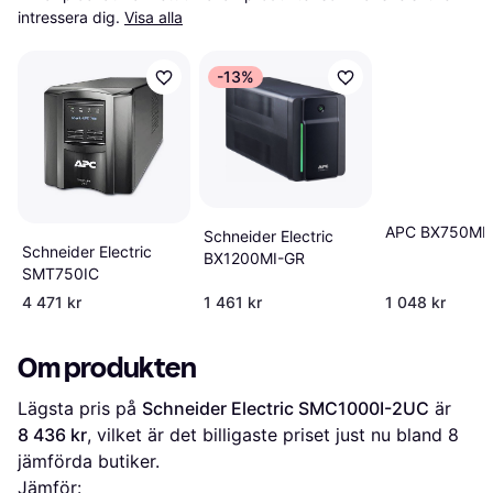
intressera dig.
Visa alla
-13%
APC BX750MI
Schneider Electric
Schneider Electric
BX1200MI-GR
SMT750IC
4 471 kr
1 461 kr
1 048 kr
Om produkten
Lägsta pris på 
Schneider Electric SMC1000I-2UC
 är 
8 436 kr
, vilket är det billigaste priset just nu bland 
8
jämförda butiker.
Jämför: