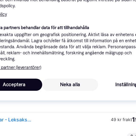
ner
spolicy.
licy
a partners behandlar data för att tillhandahålla
Rekomme
xakta uppgifter om geografisk positionering. Aktivt läsa av enhetens
ifieringsändamål. Lagra och/eller få åtkomst till information på en enhe
standa. Använda begränsade data för att välja reklam. Personanpas
2
49 kr frakt
,
1-2 dagar
nt & giraff
åll, reklam- och innehållsmätning, forskning angående målgrupp och
veckling.
 partner (leverantörer)
Acceptera
Neka alla
Inställnin
1
Teddykompaniet Diinglisar Wild, Pram Hanger, Elephant & Giraffe - Grey - One Size
·
Lägst pris
49 kr frakt
1
Diinglisar Wild Vagnhänge Elefant & Giraff - Diinglisar - Leksaksaffären
49 kr frakt