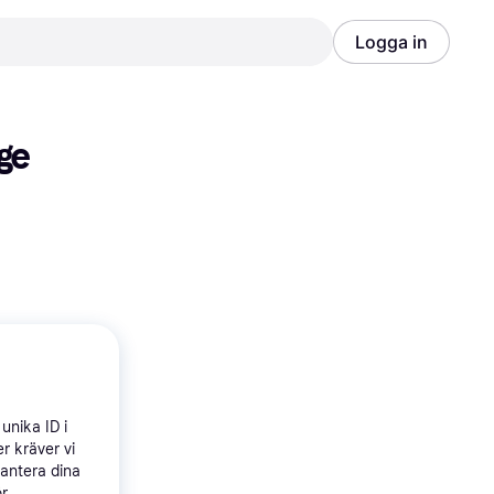
Logga in
Annons
Annons
e 
unika ID i
r kräver vi
hantera dina
ör