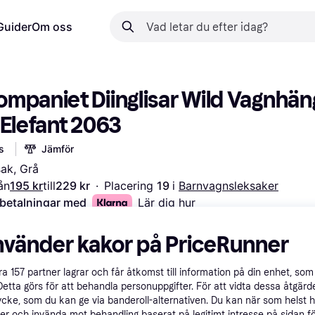
Guider
Om oss
mpaniet Diinglisar Wild Vagnhäng
 Elefant 2063
s
Jämför
ak, Grå
ån
195 kr
till
229 kr
·
Placering 
19 
i 
Barnvagnsleksaker
 betalningar med
Lär dig hur
nvänder kakor på PriceRunner
åra
157
partner lagrar och får åtkomst till information på din enhet, som 
Detta görs för att behandla personuppgifter. För att vidta dessa åtgärde
ycke, som du kan ge via banderoll-alternativen. Du kan när som helst 
er och invända mot behandling baserat på legitimt intresse på sidan f