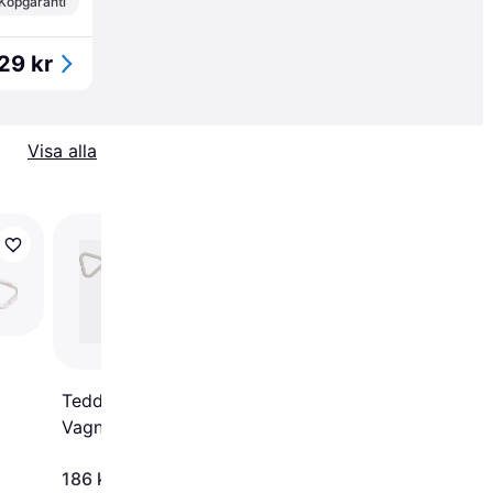
Köpgaranti
29 kr
Visa alla
Done by Deer Pram T
Happy Clouds
Teddykompaniet Diinglisar
Vagnhänge Kanin Nalle
186 kr
226 kr