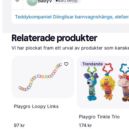
BabyV
5.0
(2 betyg)
Teddykompaniet Diinglisar barnvagnshänge, elefant 
Annons
Relaterade produkter
Vi har plockat fram ett urval av produkter som kanske 
Trendande
Playgro Loopy Links
Playgro Tinkle Trio
97 kr
174 kr