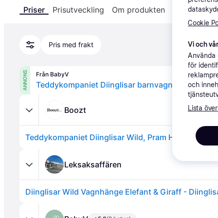
Priser
Prisutveckling
Om produkten
Specifikatio
dataskydd
Cookie Po
Vi och vår
Pris med frakt
Använda e
för ident
ANNONS
Från BabyV
reklampre
Teddykompaniet Diinglisar barnvagnshänge, elefa
och inneh
tjänsteut
Lista över
Boozt
Leksaksaffären