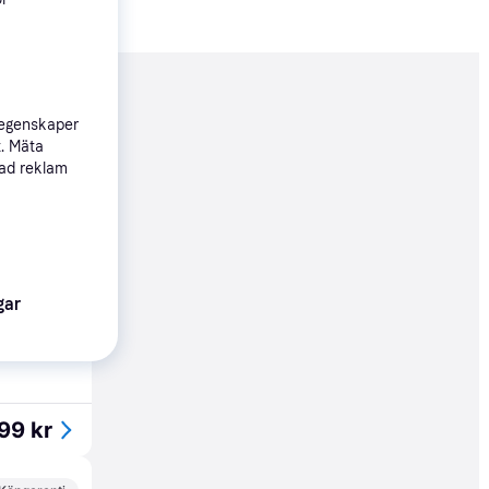
nderad
 egenskaper
t. Mäta
sad reklam
29 kr
gar
95 kr
99 kr