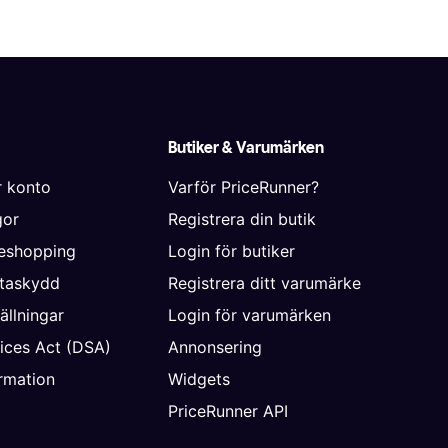
Butiker & Varumärken
r konto
Varför PriceRunner?
gor
Registrera din butik
neshopping
Login för butiker
ataskydd
Registrera ditt varumärke
ällningar
Login för varumärken
vices Act (DSA)
Annonsering
rmation
Widgets
PriceRunner API