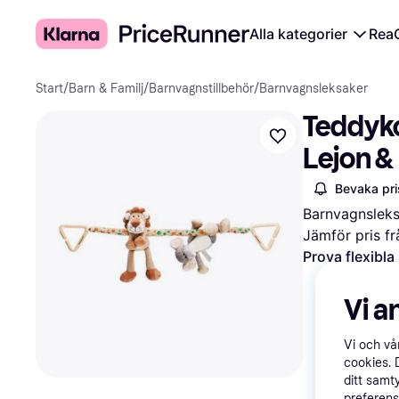
Alla kategorier
Rea
Start
/
Barn & Familj
/
Barnvagnstillbehör
/
Barnvagnsleksaker
Teddyko
Lejon &
Bevaka pri
Barnvagnsleks
Jämför pris fr
Prova flexibla
Vi a
Vi och v
cookies. 
ditt samt
preferens