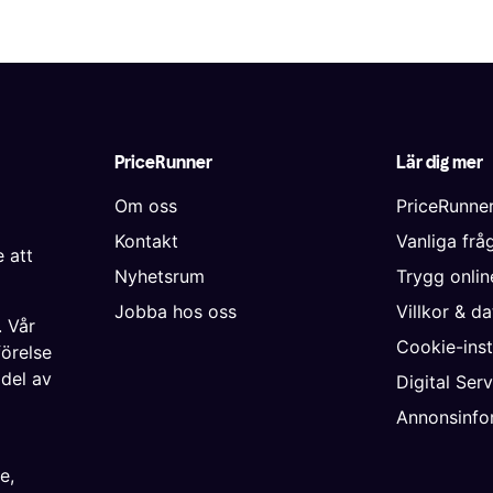
PriceRunner
Lär dig mer
Om oss
PriceRunne
Kontakt
Vanliga frå
 att
Nyhetsrum
Trygg onli
Jobba hos oss
Villkor & d
. Vår
Cookie-inst
förelse
 del av
Digital Ser
Annonsinfo
ke
,