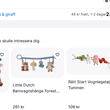
2
& giraff
49 kr frakt
,
1-2 dagar
skulle intressera dig.
Rätt Start Vognlegetøj
Little Dutch
Tummen
Barnvagnshänge Forest
Friends Blå
261 kr
109 kr