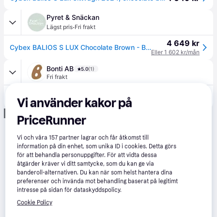
Pyret & Snäckan
·
Lägst pris
Fri frakt
4 649 kr
Cybex BALIOS S LUX Chocolate Brown - Brun
Eller 1 602 kr/mån
Bonti AB
5.0
(1)
Fri frakt
5 266 kr
Cybex Balios S Lux 2025 Chocolate Brown
Vi använder kakor på
Annons
PriceRunner
Vi och våra
157
partner lagrar och får åtkomst till
information på din enhet, som unika ID i cookies. Detta görs
för att behandla personuppgifter. För att vidta dessa
åtgärder kräver vi ditt samtycke, som du kan ge via
banderoll-alternativen. Du kan när som helst hantera dina
preferenser och invända mot behandling baserat på legitimt
intresse på sidan för dataskyddspolicy.
Cookie Policy