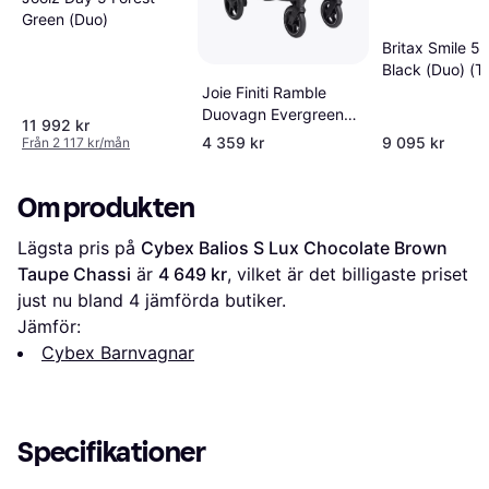
Green (Duo)
Britax Smile 5
Black (Duo) (T
system)
Joie Finiti Ramble
Duovagn Evergreen
11 992 kr
(Travel system)
4 359 kr
9 095 kr
Från 2 117 kr/mån
Om produkten
Lägsta pris på 
Cybex Balios S Lux Chocolate Brown 
Taupe Chassi
 är 
4 649 kr
, vilket är det billigaste priset 
just nu bland 
4
 jämförda butiker.
Jämför:
Cybex Barnvagnar
Specifikationer