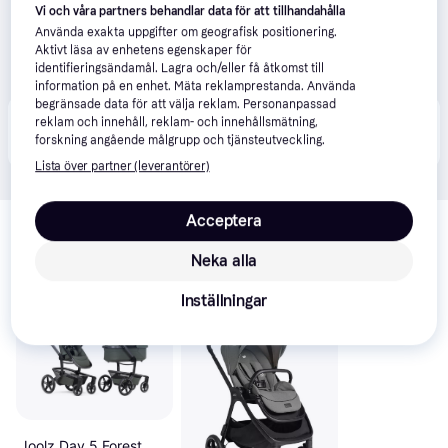
Vi och våra partners behandlar data för att tillhandahålla
Använda exakta uppgifter om geografisk positionering.
Aktivt läsa av enhetens egenskaper för
identifieringsändamål. Lagra och/eller få åtkomst till
information på en enhet. Mäta reklamprestanda. Använda
begränsade data för att välja reklam. Personanpassad
Produkten finns även hos 
1
butik
 som valt att inte 
reklam och innehåll, reklam- och innehållsmätning,
Visa alla
forskning angående målgrupp och tjänsteutveckling.
samarbeta med PriceRunner.
Lista över partner (leverantörer)
Relaterade produkter
Acceptera
Vi har plockat fram ett urval av produkter som kanske skulle 
Neka alla
intressera dig.
Visa alla
Inställningar
Trendande
Joolz Day 5 Forest