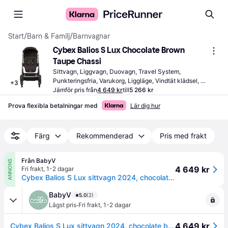
Start
/
Barn & Familj
/
Barnvagnar
Cybex Balios S Lux Chocolate Brown 
Taupe Chassi
Sittvagn, Liggvagn, Duovagn, Travel System, 
Punkteringsfria, Varukorg, Liggläge, Vindtät klädsel, 
+
3
Vändbar sittdel, Ergonomisk sittdel, Förlängningsbar 
Jämför pris från
4 649 kr
till
5 266 kr
sufflett, Justerbart handtag, Enhandsfällning, Justerbart 
Prova flexibla betalningar med
Lär dig hur
fotstöd, Justerbart ryggstöd, Bygel, Svart, Blå, Grön, Brun
Färg
Rekommenderad
Pris med frakt
Från BabyV
ANNONS
4 649 kr
Fri frakt
,
1-2 dagar
Cybex Balios S Lux sittvagn 2024, chocolate brown/taupe chassi
BabyV
5.0
(2)
·
Lägst pris
Fri frakt
,
1-2 dagar
4 649 kr
Cybex Balios S Lux sittvagn 2024, chocolate brown/taupe chassi