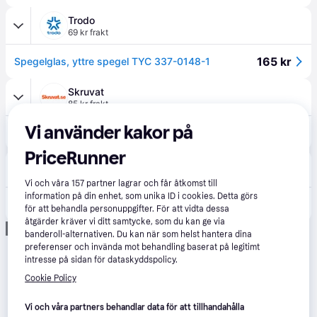
Trodo
69 kr frakt
165 kr
Spegelglas, yttre spegel TYC 337-0148-1
Skruvat
85 kr frakt
Vi använder kakor på
159 kr
Backspegelglas, Vänster - vw caddy minibus, minivan iii, caddy skåp/stor limousine iii, transporter t5 buss, transporter t5 skåp - OE 7H1857521A
PriceRunner
"Vorto"
99 kr frakt
,
2-3 dagar
Vi och våra
157
partner lagrar och får åtkomst till
information på din enhet, som unika ID i cookies. Detta görs
159 kr
Spegelglas, yttre spegel TYC 337-0148-1 för VW
för att behandla personuppgifter. För att vidta dessa
åtgärder kräver vi ditt samtycke, som du kan ge via
Annons
banderoll-alternativen. Du kan när som helst hantera dina
preferenser och invända mot behandling baserat på legitimt
intresse på sidan för dataskyddspolicy.
Cookie Policy
Vi och våra partners behandlar data för att tillhandahålla