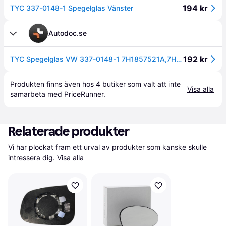
194 kr
TYC 337-0148-1 Spegelglas Vänster
Autodoc.se
192 kr
TYC Spegelglas VW 337-0148-1 7H1857521A,7H1857521E,7H1857521N Backspegelglas,Sidospegelglas,Spegelglas, yttre spegel
Produkten finns även hos 
4
butiker
 som valt att inte 
Visa alla
samarbeta med PriceRunner.
Relaterade produkter
Vi har plockat fram ett urval av produkter som kanske skulle 
intressera dig.
Visa alla