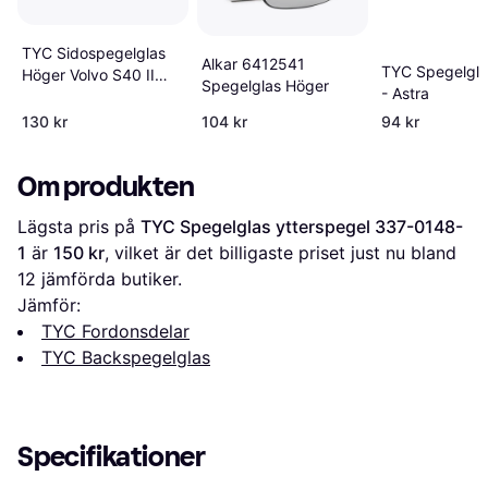
TYC Sidospegelglas
Alkar 6412541
TYC Spegelgla
Höger Volvo S40 II
Spegelglas Höger
- Astra
facelift
130 kr
104 kr
94 kr
Om produkten
Lägsta pris på 
TYC Spegelglas ytterspegel 337-0148-
1
 är 
150 kr
, vilket är det billigaste priset just nu bland 
12
 jämförda butiker.
Jämför:
TYC Fordonsdelar
TYC Backspegelglas
Specifikationer