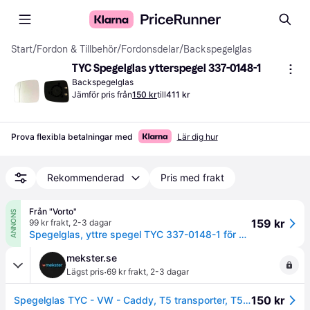
Start
/
Fordon & Tillbehör
/
Fordonsdelar
/
Backspegelglas
TYC Spegelglas ytterspegel 337-0148-1
Backspegelglas
Jämför pris från
150 kr
till
411 kr
Prova flexibla betalningar med
Lär dig hur
Rekommenderad
Pris med frakt
Från "Vorto"
ANNONS
159 kr
99 kr frakt
,
2-3 dagar
Spegelglas, yttre spegel TYC 337-0148-1 för VW
mekster.se
·
Lägst pris
69 kr frakt
,
2-3 dagar
150 kr
Spegelglas TYC - VW - Caddy, T5 transporter, T5 transporter 4-motion, Caddy alltrack