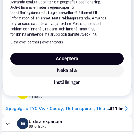
Använda exakta uppgifter om geografisk positionering.
Aktivt läsa av enhetens egenskaper för
identifieringsändamål. Lagra och/eller få åtkomst till
information på en enhet. Mäta reklamprestanda. Använda
begränsade data för att välja reklam. Personanpassad
reklam och innehåll, reklam- och innehållsmätning,
forskning angående målgrupp och tjänsteutveckling.
Lista över partner (leverantörer)
Acceptera
Winparts
119 kr frakt
Neka alla
178 kr
Spegelglas ytterspegel 33701481 TYC
Inställningar
Mekonomen
Fri frakt
411 kr
Spegelglas TYC Vw - Caddy, T5 transporter, T5 transporter 4-motion, Caddy alltrack
bildelarexpert.se
99 kr frakt