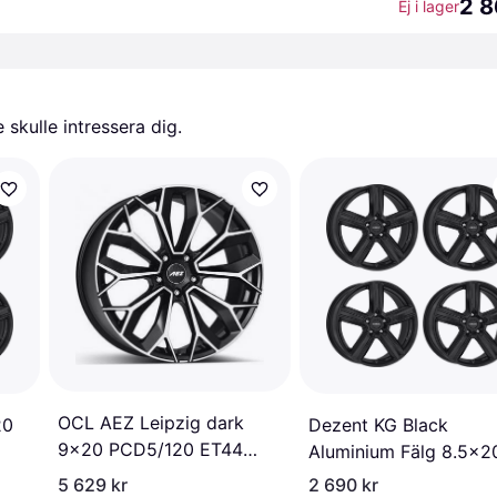
2 8
Ej i lager
skulle intressera dig.
OCL AEZ Leipzig dark
20
Dezent KG Black
9x20 PCD5/120 ET44
Aluminium Fälg 8.5x2
CB72,6
5 629 kr
2 690 kr