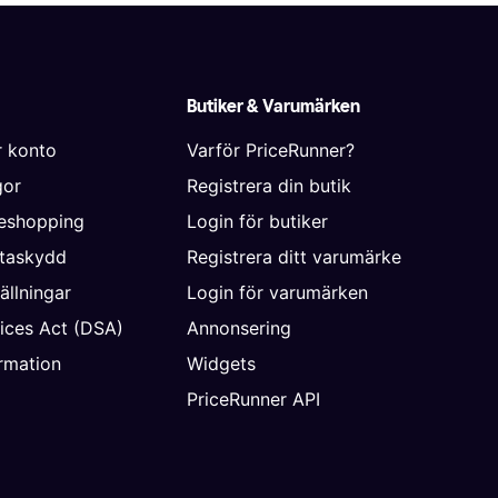
Butiker & Varumärken
r konto
Varför PriceRunner?
gor
Registrera din butik
neshopping
Login för butiker
ataskydd
Registrera ditt varumärke
ällningar
Login för varumärken
vices Act (DSA)
Annonsering
rmation
Widgets
PriceRunner API