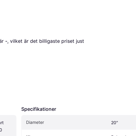
är 
-
, vilket är det billigaste priset just 
Specifikationer
Diameter
t 
20"
0