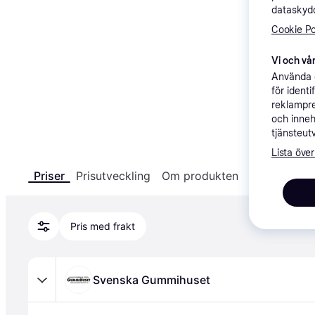
dataskydd
Cookie Po
Vi och vår
Använda e
för ident
reklampre
och inneh
tjänsteut
Lista över
Produkten finns inte i lager
Priser
Prisutveckling
Om produkten
Specifikatio
Vi meddelar dig via e-post när produkten är 
tillbaka i lager hos någon av våra listade 
återförsäljare.
Pris med frakt
Skapa bevakning
Svenska Gummihuset