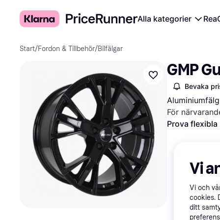
Alla kategorier
Rea
Start
/
Fordon & Tillbehör
/
Bilfälgar
GMP Gu
Bevaka pri
Aluminiumfälg,
För närvarand
Prova flexibla
Vi a
Vi och v
cookies. 
ditt samt
preferens