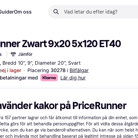
Guider
Om oss
nner Zwart 9x20 5x120 ET40
s
Jämför
 Bredd 10", 9", Diameter 20", Svart
e
ej i lager
·
Placering 
30278 
i 
Bilfälgar
 betalningar med
Lär dig hur
nvänder kakor på PriceRunner
åra
157
partner lagrar och får åtkomst till information på din enhet, som 
Detta görs för att behandla personuppgifter. För att vidta dessa åtgärde
ycke, som du kan ge via banderoll-alternativen. Du kan när som helst 
er och invända mot behandling baserat på legitimt intresse på sidan f