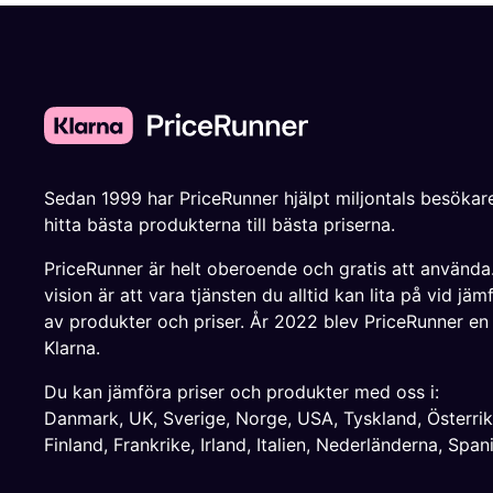
Sedan 1999 har PriceRunner hjälpt miljontals besökare
hitta bästa produkterna till bästa priserna.
PriceRunner är helt oberoende och gratis att använda
vision är att vara tjänsten du alltid kan lita på vid jäm
av produkter och priser. År 2022 blev PriceRunner en
Klarna.
Du kan jämföra priser och produkter med oss i:
Danmark
,
UK
,
Sverige
,
Norge
,
USA
,
Tyskland
,
Österri
Finland
,
Frankrike
,
Irland
,
Italien
,
Nederländerna
,
Span