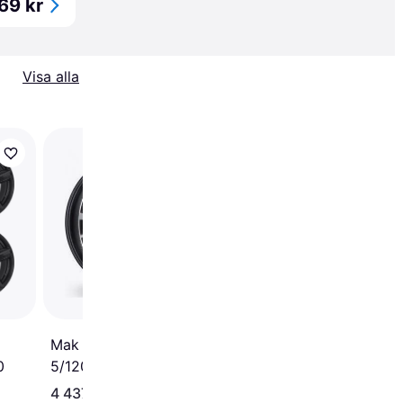
69 kr
Visa alla
Mak Munchen 9.5x20
5/120 ET16 CB72.6
Mak Kent blk/pol 8.5x20
0
5/120.00 ET43 B72.6
4 437 kr
4 288 kr