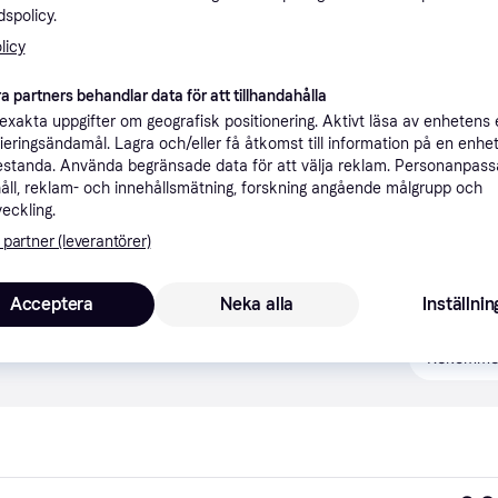
spolicy.
licy
a partners behandlar data för att tillhandahålla
xakta uppgifter om geografisk positionering. Aktivt läsa av enhetens
ifieringsändamål. Lagra och/eller få åtkomst till information på en enhe
standa. Använda begränsade data för att välja reklam. Personanpas
åll, reklam- och innehållsmätning, forskning angående målgrupp och
veckling.
 partner (leverantörer)
ner
Acceptera
Neka alla
Inställnin
Rekomme