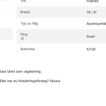
Yta
Polerad
Bredd
10", 9"
Typ av fälg
Aluminiumfä
Färg
Svart
Bultcirkel
5/120
dast tänkt som vägledning.

ller har du förbättringsförslag? Skicka 