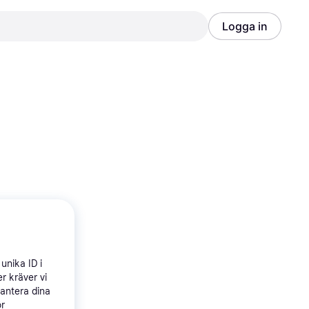
Logga in
Annons
Annons
unika ID i
r kräver vi
hantera dina
ör