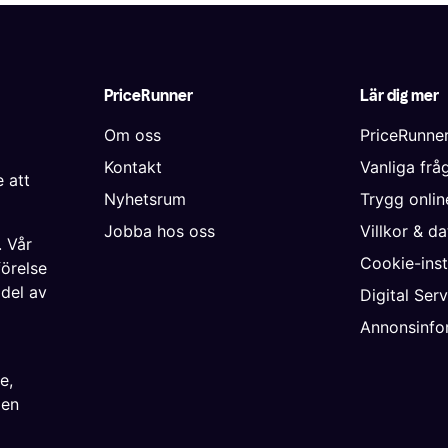
PriceRunner
Lär dig mer
Om oss
PriceRunne
Kontakt
Vanliga frå
 att
Nyhetsrum
Trygg onli
Jobba hos oss
Villkor & d
. Vår
Cookie-inst
förelse
 del av
Digital Ser
Annonsinfo
ke
,
ien