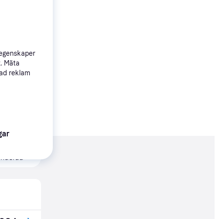
 egenskaper
t. Mäta
sad reklam
gar
nderad