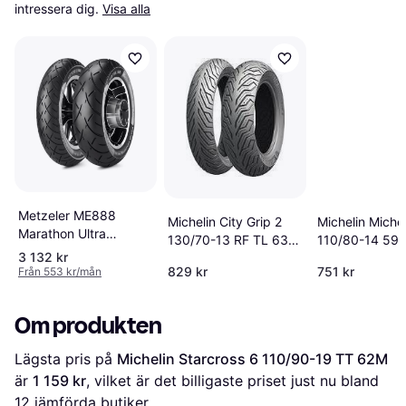
intressera dig.
Visa alla
Metzeler ME888
Michelin City Grip 2
Michelin Michel
Marathon Ultra
130/70-13 RF TL 63S
110/80-14 59
240/40 R18 79V M/C
3 132 kr
Rear Wheel
TL
829 kr
751 kr
Från 553 kr/mån
Om produkten
Lägsta pris på 
Michelin Starcross 6 110/90-19 TT 62M
är 
1 159 kr
, vilket är det billigaste priset just nu bland 
12
 jämförda butiker.