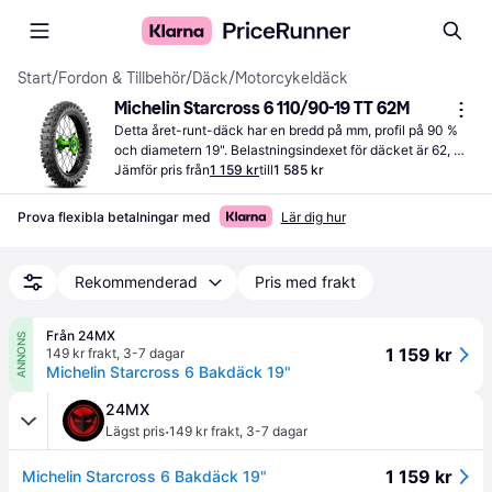
Start
/
Fordon & Tillbehör
/
Däck
/
Motorcykeldäck
Michelin Starcross 6 110/90-19 TT 62M
Detta året-runt-däck har en bredd på mm, profil på 90 % 
och diametern 19". Belastningsindexet för däcket är 62, 
vilket motsvarar en vikt på 62 kg per däck.
Jämför pris från
1 159 kr
till
1 585 kr
Prova flexibla betalningar med
Lär dig hur
Rekommenderad
Pris med frakt
Från 24MX
ANNONS
1 159 kr
149 kr frakt
,
3-7 dagar
Michelin Starcross 6 Bakdäck 19"
24MX
·
Lägst pris
149 kr frakt
,
3-7 dagar
1 159 kr
Michelin Starcross 6 Bakdäck 19"