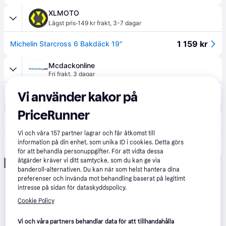
XLMOTO
·
Lägst pris
149 kr frakt
,
3-7 dagar
1 159 kr
Michelin Starcross 6 Bakdäck 19"
Mcdackonline
Fri frakt
,
3 dagar
Vi använder kakor på
1 427 kr
Michelin Starcross 6 ( 110/90-19 TT 62M Bakhjul, M/C, Gummiblandning Medium HARD, NHS )
PriceRunner
Dack-Online
5-7 dagar
Vi och våra
157
partner lagrar och får åtkomst till
information på din enhet, som unika ID i cookies. Detta görs
1 485 kr
Michelin Starcross 6 ( 110/90-19 TT 62M Bakhjul, M/C, Gummiblandning Medium HARD, NHS )
för att behandla personuppgifter. För att vidta dessa
åtgärder kräver vi ditt samtycke, som du kan ge via
Annons
banderoll-alternativen. Du kan när som helst hantera dina
preferenser och invända mot behandling baserat på legitimt
intresse på sidan för dataskyddspolicy.
Cookie Policy
Vi och våra partners behandlar data för att tillhandahålla