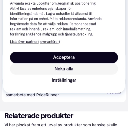
Använda exakta uppgifter om geografisk positionering.
Aktivt läsa av enhetens egenskaper för
identifieringsändamål. Lagra och/eller få åtkomst till
information på en enhet. Mäta reklamprestanda. Använda
begränsade data för att välja reklam. Personanpassad
reklam och innehåll, reklam- och innehållsmätning,
forskning angående målgrupp och tjänsteutveckling.
Lista över partner (leverantörer)
Acceptera
Dack Online
5-7 dagar
Neka alla
1 485 kr
Michelin Starcross 6 ( 110/90-19 TT 62M Bakhjul, M/C, Gummiblandning Medium HARD, NHS )
Inställningar
Produkten finns även hos 
7
butiker
 som valt att inte 
Visa alla
samarbeta med PriceRunner.
Relaterade produkter
Vi har plockat fram ett urval av produkter som kanske skulle 