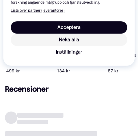
forskning angående målgrupp och tjänsteutveckling.
Lista över partner (leverantörer)
Acceptera
Neka alla
Inställningar
Legend of the
Secret Files:
3.9
The Legend of
4.6
Dragon (Wii)
Tunguska (Wii)
Zelda: Twilight
Princess (Wii)
499 kr
134 kr
87 kr
Recensioner