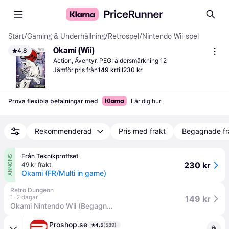
Start
/
Gaming & Underhållning
/
Retrospel
/
Nintendo Wii-spel
Okami (Wii)
4,8
Action, Äventyr, PEGI åldersmärkning 12
Jämför pris från
149 kr
till
230 kr
Prova flexibla betalningar med
Lär dig hur
Rekommenderad
Pris med frakt
Begagnade fr
Från Teknikproffset
ANNONS
230 kr
49 kr frakt
Okami (FR/Multi in game)
Retro Dungeon
1-2 dagar
149 kr
Okami Nintendo Wii (Begagnad)
Proshop.se
4.5
(589)