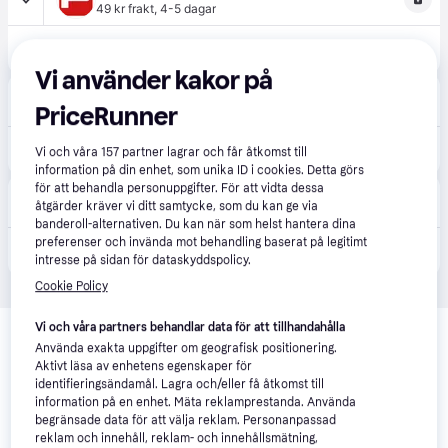
49 kr frakt
,
4-5 dagar
212 kr
Okami - Nintendo Wii - Action
Vi använder kakor på
Ginza
4.8
(13)
PriceRunner
39 kr frakt
199 kr
Okami (FR/Multi in game)
Vi och våra
157
partner lagrar och får åtkomst till
information på din enhet, som unika ID i cookies. Detta görs
för att behandla personuppgifter. För att vidta dessa
Teknikproffset
åtgärder kräver vi ditt samtycke, som du kan ge via
49 kr frakt
banderoll-alternativen. Du kan när som helst hantera dina
preferenser och invända mot behandling baserat på legitimt
230 kr
Okami (FR/Multi in game)
intresse på sidan för dataskyddspolicy.
Cookie Policy
Relaterade produkter
Vi och våra partners behandlar data för att tillhandahålla
Använda exakta uppgifter om geografisk positionering.
Vi har plockat fram ett urval av produkter som kanske skulle 
Aktivt läsa av enhetens egenskaper för
intressera dig.
Visa alla
identifieringsändamål. Lagra och/eller få åtkomst till
information på en enhet. Mäta reklamprestanda. Använda
begränsade data för att välja reklam. Personanpassad
-26%
reklam och innehåll, reklam- och innehållsmätning,