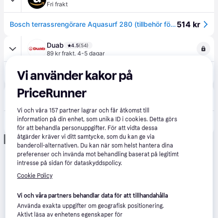
Fri frakt
514 kr
Bosch terrassrengörare Aquasurf 280 (tillbehör för högtryckstvättar från Bosch)
Duab
4.5
(54)
89 kr frakt
,
4-5 dagar
Vi använder kakor på
565 kr
Bosch Terrasserengörare Aquasurf 280 Hård
PriceRunner
Hylte Jakt & Lantman
4.8
(284)
89 kr frakt
,
6-7 dagar
Vi och våra
157
partner lagrar och får åtkomst till
information på din enhet, som unika ID i cookies. Detta görs
565 kr
Bosch Terrasserengörare Aquasurf 280 Hård
för att behandla personuppgifter. För att vidta dessa
åtgärder kräver vi ditt samtycke, som du kan ge via
Annons
banderoll-alternativen. Du kan när som helst hantera dina
preferenser och invända mot behandling baserat på legitimt
intresse på sidan för dataskyddspolicy.
Cookie Policy
Vi och våra partners behandlar data för att tillhandahålla
Använda exakta uppgifter om geografisk positionering.
Aktivt läsa av enhetens egenskaper för