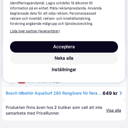
identifieringsändamål. Lagra och/eller få åtkomst till
information på en enhet. Mäta reklamprestanda. Använda
begränsade data för att välja reklam. Personanpassad
reklam och innehåll, reklam- och innehållsmätning,
forskning angående målgrupp och tjänsteutveckling.
Lista över partner (leverantörer)
Acceptera
Proffsmagasinet
4.7
(549)
59 kr frakt
,
1-2 dagar
Neka alla
643 kr
Bosch DIY AquaSurf 280 Terrassrengörare multi, för högtryckstvätt
Inställningar
Proshop.se
4.5
(589)
59 kr frakt
,
5-6 dagar
649 kr
Bosch tillbehör AquaSurf 280 Rengörare för flera ytor
Produkten finns även hos 
2
butiker
 som valt att inte 
Visa alla
samarbeta med PriceRunner.