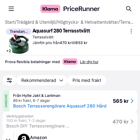
Start
/
Trädgård & Utemiljö
/
Högtrycks- & Hetvattentvättar
/
Terrasstvättar
Aquasurf 280 Terrasstvätt
Trendande
Terrasstvätt
Jämför pris från
470 kr
till
653 kr
+
2
Prova flexibla betalningar med
Lär dig hur
Rekommenderad
Pris med frakt
Från Hylte Jakt & Lantman
ANNONS
565 kr
89 kr frakt
,
6-7 dagar
Bosch Terrasserengörare Aquasurf 280 Hård
Verktygsboden
100 kr frakt
,
1-3 dagar
470 kr
Bosch DIY Terrassrengörare för Aquatak, AquaSurf 280
Amazon