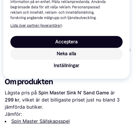
information på en enhet. Mäta reklamprestanda. Använda
begränsade data för att välja reklam. Personanpassad
reklam och innehåll, reklam- och innehållsmätning,
forskning angående målgrupp och tjänsteutveckling.
Lista över partner (leverantörer)
Acceptera
Tactic Classic
Kärnan Barn Yatzy
Neka alla
Bag Game
Alga Fishing Game
195 kr
69 kr
219 kr
Inställningar
Om produkten
Lägsta pris på 
Spin Master Sink N' Sand Game
 är 
299 kr
, vilket är det billigaste priset just nu bland 
3
jämförda butiker.
Jämför:
Spin Master Sällskapsspel