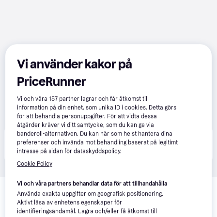
Vi använder kakor på
PriceRunner
Vi och våra
157
partner lagrar och får åtkomst till
information på din enhet, som unika ID i cookies. Detta görs
för att behandla personuppgifter. För att vidta dessa
åtgärder kräver vi ditt samtycke, som du kan ge via
banderoll-alternativen. Du kan när som helst hantera dina
Produkten finns även hos 
2
butiker
 som valt att inte 
preferenser och invända mot behandling baserat på legitimt
Visa alla
samarbeta med PriceRunner.
intresse på sidan för dataskyddspolicy.
Cookie Policy
Relaterade produkter
Vi och våra partners behandlar data för att tillhandahålla
Använda exakta uppgifter om geografisk positionering.
Vi har plockat fram ett urval av produkter som kanske skulle 
Aktivt läsa av enhetens egenskaper för
intressera dig.
Visa alla
identifieringsändamål. Lagra och/eller få åtkomst till