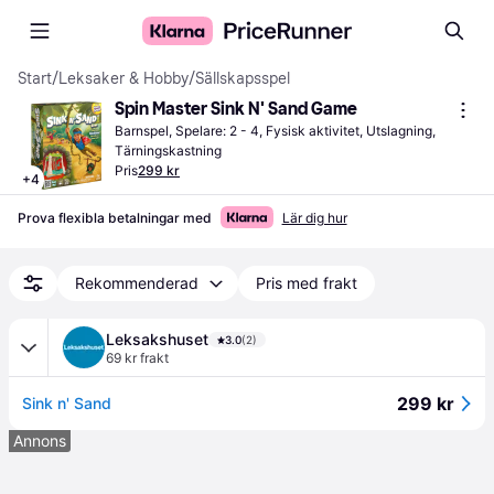
Start
/
Leksaker & Hobby
/
Sällskapsspel
Spin Master Sink N' Sand Game
Barnspel, Spelare: 2 - 4, Fysisk aktivitet, Utslagning, 
Tärningskastning
Pris
299 kr
+
4
Prova flexibla betalningar med
Lär dig hur
Rekommenderad
Pris med frakt
Leksakshuset
3.0
(2)
69 kr frakt
299 kr
Sink n' Sand
Annons