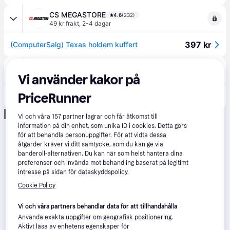
CS MEGASTORE
4.6
(232)
49 kr frakt
,
2-4 dagar
397 kr
(ComputerSalg) Texas holdem kuffert
Partykungen
5.0
(1)
49 kr frakt
Vi använder kakor på
PriceRunner
400 kr
Texas Hold'em Pokerset
Annons
Vi och våra
157
partner lagrar och får åtkomst till
information på din enhet, som unika ID i cookies. Detta görs
för att behandla personuppgifter. För att vidta dessa
åtgärder kräver vi ditt samtycke, som du kan ge via
banderoll-alternativen. Du kan när som helst hantera dina
preferenser och invända mot behandling baserat på legitimt
intresse på sidan för dataskyddspolicy.
Cookie Policy
Vi och våra partners behandlar data för att tillhandahålla
Använda exakta uppgifter om geografisk positionering.
Aktivt läsa av enhetens egenskaper för