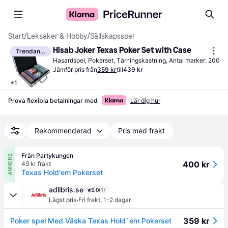
Start
/
Leksaker & Hobby
/
Sällskapsspel
Hisab Joker Texas Poker Set with Case
Trendande
Hasardspel, Pokerset, Tärningskastning, Antal marker: 200
Jämför pris från
359 kr
till
439 kr
+
1
Prova flexibla betalningar med
Lär dig hur
Rekommenderad
Pris med frakt
Från Partykungen
ANNONS
400 kr
49 kr frakt
Texas Hold'em Pokerset
adlibris.se
5.0
(1)
·
Lägst pris
Fri frakt
,
1-2 dagar
359 kr
Poker spel Med Väska Texas Hold´em Pokerset