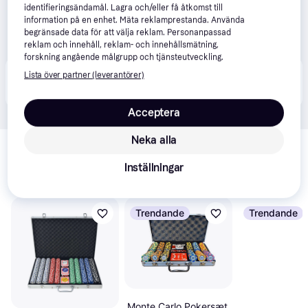
identifieringsändamål. Lagra och/eller få åtkomst till
information på en enhet. Mäta reklamprestanda. Använda
begränsade data för att välja reklam. Personanpassad
reklam och innehåll, reklam- och innehållsmätning,
forskning angående målgrupp och tjänsteutveckling.
Produkten finns även hos 
2
butiker
 som valt att inte 
Lista över partner (leverantörer)
Visa alla
samarbeta med PriceRunner.
Acceptera
Relaterade produkter
Neka alla
Vi har plockat fram ett urval av produkter som kanske skulle 
Inställningar
intressera dig.
Visa alla
Trendande
Trendande
Monte Carlo Pokersæt