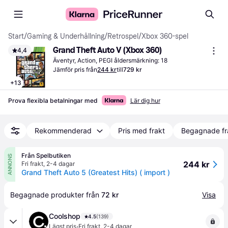
Start
/
Gaming & Underhållning
/
Retrospel
/
Xbox 360-spel
Grand Theft Auto V (Xbox 360)
4,4
Äventyr, Action, PEGI åldersmärkning: 18
Jämför pris från
244 kr
till
729 kr
+
13
Prova flexibla betalningar med
Lär dig hur
Rekommenderad
Pris med frakt
Begagnade fr
Från Spelbutiken
ANNONS
244 kr
Fri frakt
,
2-4 dagar
Grand Theft Auto 5 (Greatest Hits) ( import )
Begagnade produkter från 
72 kr
Visa
Coolshop
4.5
(139)
·
Lägst pris
Fri frakt
,
2-4 dagar