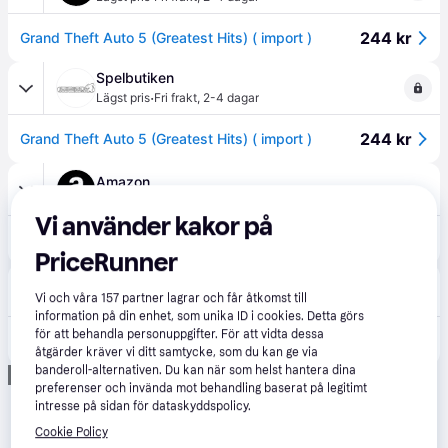
244 kr
Grand Theft Auto 5 (Greatest Hits) ( import )
Spelbutiken
·
Lägst pris
Fri frakt
,
2-4 dagar
244 kr
Grand Theft Auto 5 (Greatest Hits) ( import )
Amazon
Fri frakt
Vi använder kakor på
435 kr
Grand Theft Auto GTA V (Five 5) Game XBOX 360
PriceRunner
Proshop.se
4.5
(589)
Vi och våra
157
partner lagrar och får åtkomst till
49 kr frakt
,
4-5 dagar
information på din enhet, som unika ID i cookies. Detta görs
för att behandla personuppgifter. För att vidta dessa
610 kr
Grand Theft Auto V - Microsoft Xbox 360 - Action
åtgärder kräver vi ditt samtycke, som du kan ge via
banderoll-alternativen. Du kan när som helst hantera dina
Annons
preferenser och invända mot behandling baserat på legitimt
intresse på sidan för dataskyddspolicy.
Cookie Policy