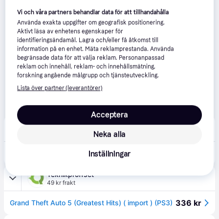
Vi och våra partners behandlar data för att tillhandahålla
Använda exakta uppgifter om geografisk positionering.
Aktivt läsa av enhetens egenskaper för
identifieringsändamål. Lagra och/eller få åtkomst till
information på en enhet. Mäta reklamprestanda. Använda
begränsade data för att välja reklam. Personanpassad
reklam och innehåll, reklam- och innehållsmätning,
forskning angående målgrupp och tjänsteutveckling.
Lista över partner (leverantörer)
Acceptera
Ginza
4.8
(13)
39 kr frakt
Neka alla
289 kr
Grand Theft Auto 5 (Greatest Hits) ( import )
Inställningar
Teknikproffset
49 kr frakt
336 kr
Grand Theft Auto 5 (Greatest Hits) ( import ) (PS3)