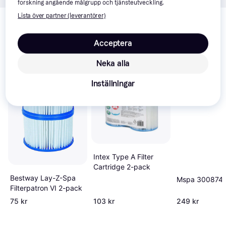
forskning angående målgrupp och tjänsteutveckling.
Relaterade produkter
Lista över partner (leverantörer)
Vi har plockat fram ett urval av produkter som kanske skulle 
intressera dig.
Visa alla
Acceptera
Neka alla
Inställningar
Intex Type A Filter
Cartridge 2-pack
Bestway Lay-Z-Spa
Mspa 300874 
Filterpatron VI 2-pack
75 kr
103 kr
249 kr