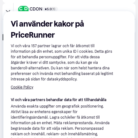
CDON
5.0
(1)
39 kr frakt
,
Idag
Vi använder kakor på
270 kr
Lot 3 filterpatroner A
PriceRunner
Annons
Vi och våra
157
partner lagrar och får åtkomst till
information på din enhet, som unika ID i cookies. Detta görs
för att behandla personuppgifter. För att vidta dessa
åtgärder kräver vi ditt samtycke, som du kan ge via
banderoll-alternativen. Du kan när som helst hantera dina
preferenser och invända mot behandling baserat på legitimt
intresse på sidan för dataskyddspolicy.
Cookie Policy
Vi och våra partners behandlar data för att tillhandahålla
Använda exakta uppgifter om geografisk positionering.
Aktivt läsa av enhetens egenskaper för
identifieringsändamål. Lagra och/eller få åtkomst till
information på en enhet. Mäta reklamprestanda. Använda
begränsade data för att välja reklam. Personanpassad
reklam och innehåll, reklam- och innehållsmätning,