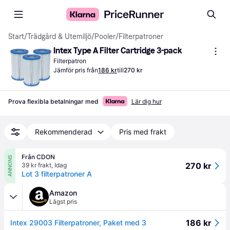
Start
/
Trädgård & Utemiljö
/
Pooler
/
Filterpatroner
Intex Type A Filter Cartridge 3-pack
Filterpatron
Jämför pris från
186 kr
till
270 kr
Prova flexibla betalningar med
Lär dig hur
Rekommenderad
Pris med frakt
Från CDON
ANNONS
270 kr
39 kr frakt
,
Idag
Lot 3 filterpatroner A
Amazon
Lägst pris
186 kr
Intex 29003 Filterpatroner, Paket med 3