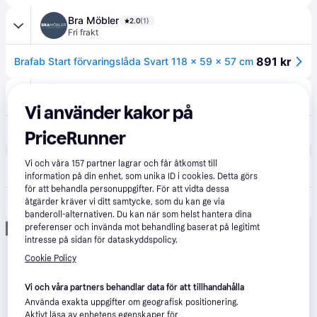
Bra Möbler
2.0
(1)
Fri frakt
891 kr
Brafab Start förvaringslåda Svart 118 x 59 x 57 cm
Hulténs
199 kr frakt
Vi använder kakor på
891 kr
Brafab, Start dynbox 340 l Svart
PriceRunner
Ulfåsa
Vi och våra
157
partner lagrar och får åtkomst till
3-5 dagar
information på din enhet, som unika ID i cookies. Detta görs
för att behandla personuppgifter. För att vidta dessa
åtgärder kräver vi ditt samtycke, som du kan ge via
891 kr
Start förvaringslåda Svart
banderoll-alternativen. Du kan när som helst hantera dina
preferenser och invända mot behandling baserat på legitimt
Annons
intresse på sidan för dataskyddspolicy.
Cookie Policy
Vi och våra partners behandlar data för att tillhandahålla
Använda exakta uppgifter om geografisk positionering.
Aktivt läsa av enhetens egenskaper för