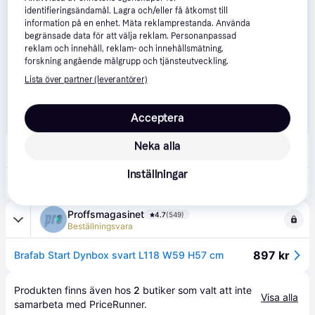
identifieringsändamål. Lagra och/eller få åtkomst till
information på en enhet. Mäta reklamprestanda. Använda
begränsade data för att välja reklam. Personanpassad
reklam och innehåll, reklam- och innehållsmätning,
forskning angående målgrupp och tjänsteutveckling.
Lista över partner (leverantörer)
Acceptera
Neka alla
Folkhemmet
Inställningar
891 kr
Brafab - Start Förvaringslåda 118x59 cm Svart
Proffsmagasinet
4.7
(549)
Beställningsvara
897 kr
Brafab Start Dynbox svart L118 W59 H57 cm
Produkten finns även hos 
2
butiker
 som valt att inte 
Visa alla
samarbeta med PriceRunner.