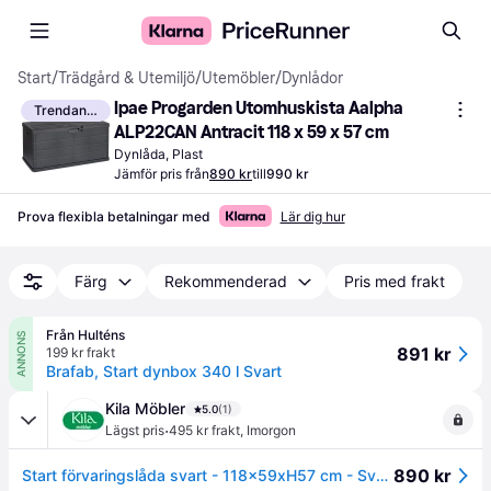
Start
/
Trädgård & Utemiljö
/
Utemöbler
/
Dynlådor
Ipae Progarden Utomhuskista Aalpha 
Trendande
ALP22CAN Antracit 118 x 59 x 57 cm
Dynlåda, Plast
Jämför pris från
890 kr
till
990 kr
Prova flexibla betalningar med
Lär dig hur
Färg
Rekommenderad
Pris med frakt
Från Hulténs
ANNONS
891 kr
199 kr frakt
Brafab, Start dynbox 340 l Svart
Kila Möbler
5.0
(1)
·
Lägst pris
495 kr frakt
,
Imorgon
890 kr
Start förvaringslåda svart - 118x59xH57 cm - Svart