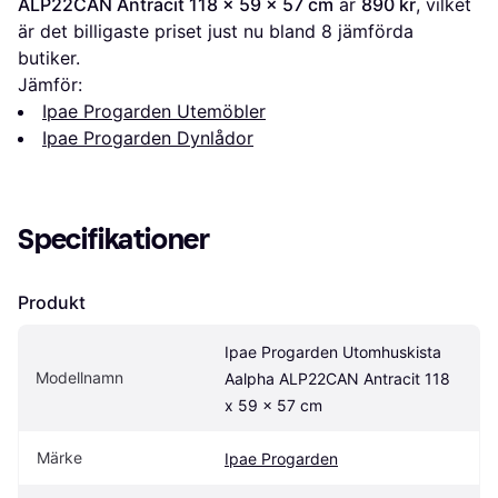
ALP22CAN Antracit 118 x 59 x 57 cm
 är 
890 kr
, vilket 
är det billigaste priset just nu bland 
8
 jämförda 
butiker.
Jämför:
Ipae Progarden Utemöbler
Ipae Progarden Dynlådor
Specifikationer
Produkt
Ipae Progarden Utomhuskista 
Modellnamn
Aalpha ALP22CAN Antracit 118 
x 59 x 57 cm
Märke
Ipae Progarden