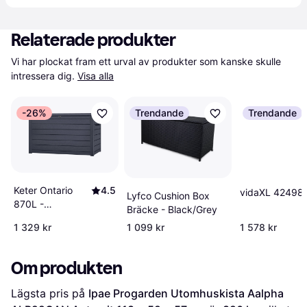
Relaterade produkter
Vi har plockat fram ett urval av produkter som kanske skulle 
intressera dig.
Visa alla
-26%
Trendande
Trendande
Keter Ontario
4.5
vidaXL 42498
Lyfco Cushion Box
870L -
Bräcke - Black/Grey
Anthracite
1 329 kr
1 099 kr
1 578 kr
Om produkten
Lägsta pris på 
Ipae Progarden Utomhuskista Aalpha 