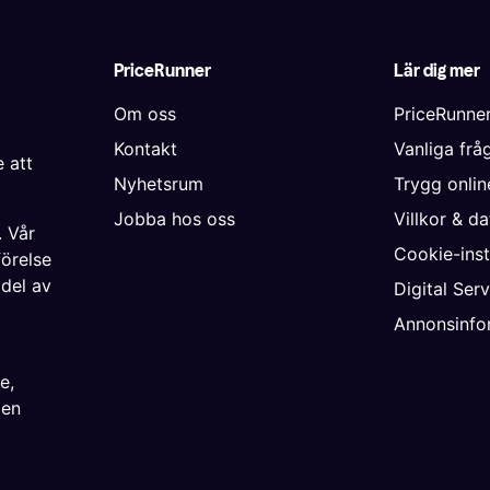
PriceRunner
Lär dig mer
Om oss
PriceRunne
Kontakt
Vanliga frå
 att
Nyhetsrum
Trygg onli
Jobba hos oss
Villkor & d
. Vår
Cookie-inst
förelse
 del av
Digital Ser
Annonsinfo
ke
,
ien