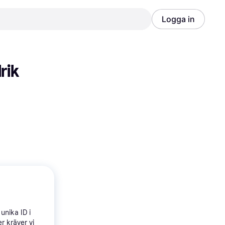
Logga in
Annons
Annons
rik 
unika ID i
r kräver vi