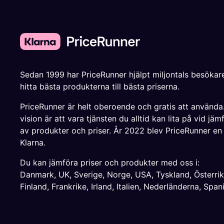
Sedan 1999 har PriceRunner hjälpt miljontals besökare
hitta bästa produkterna till bästa priserna.
PriceRunner är helt oberoende och gratis att använda
vision är att vara tjänsten du alltid kan lita på vid jäm
av produkter och priser. År 2022 blev PriceRunner en
Klarna.
Du kan jämföra priser och produkter med oss i:
Danmark
,
UK
,
Sverige
,
Norge
,
USA
,
Tyskland
,
Österri
Finland
,
Frankrike
,
Irland
,
Italien
,
Nederländerna
,
Span