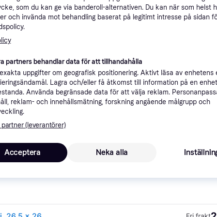
ycke, som du kan ge via banderoll-alternativen. Du kan när som helst 
ner
er och invända mot behandling baserat på legitimt intresse på sidan f
spolicy.
licy
Rekomme
a partners behandlar data för att tillhandahålla
xakta uppgifter om geografisk positionering. Aktivt läsa av enhetens
79 kr frakt
ifieringsändamål. Lagra och/eller få åtkomst till information på en enhe
Vit
standa. Använda begränsade data för att välja reklam. Personanpas
åll, reklam- och innehållsmätning, forskning angående målgrupp och
2
49 kr frakt
,
1-5 dagar
veckling.
 partner (leverantörer)
Acceptera
Neka alla
Inställnin
2
h-1485852700
Fri frakt
2
Villeroy & Boch Toy's Delight soppskål, porslin, multi, 26,5 x 26,8 x 14 cm, vit/färgglad, tallrik
Fri frakt