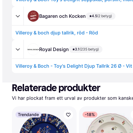
Bagaren och Kocken
4.5
(2 betyg)
Villeroy & boch djup tallrik, röd - Röd
Annons
Royal Design
3.1
(235 betyg)
Villeroy & Boch - Toy's Delight Djup Tallrik 26 Ø - Vit
Annons
Relaterade produkter
Vi har plockat fram ett urval av produkter som kanske 
Trendande
-18%