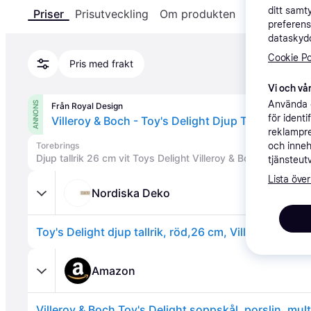
ditt samt
Priser
Prisutveckling
Om produkten
Specifikatio
preferens
dataskydd
Cookie Po
Pris med frakt
Vi och vår
Använda e
ANNONS
Från Royal Design
för ident
Villeroy & Boch - Toy's Delight Djup Tallrik 26 Ø - 
reklampre
Torebrings
och inneh
Djup tallrik 26 cm vit Toys Delight Villeroy & Boch
tjänsteut
Lista över
Nordiska Deko
Toy's Delight djup tallrik, röd,26 cm, Villeroy&Boc
Amazon