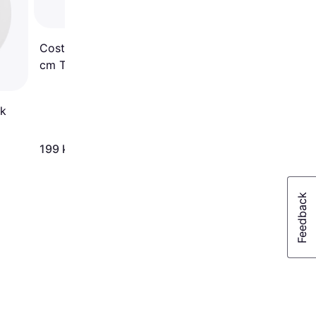
tallrik 15cm
Costa Nova Pastaskål 25
cm Tulip Djup tallrik 25cm
ik
199 kr
119 kr