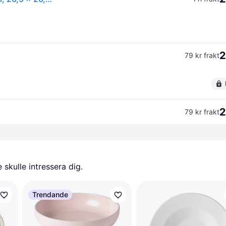
2
79 kr frakt
2
79 kr frakt
skulle intressera dig.
Trendande