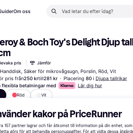
Guider
Om oss
leroy & Boch Toy's Delight Djup tall
cm
Bevaka pris
Jämför
Handdisk, Säker för mikrovågsugn, Porslin, Röd, Vit
r pris från
250 kr
till
281 kr
·
Placering 
80 
i 
Djupa tallrikar
 flexibla betalningar med
Lär dig hur
a
Röd
Vit
nvänder kakor på PriceRunner
åra
157
partner lagrar och får åtkomst till information på din enhet, som 
Detta görs för att behandla personuppgifter. För att vidta dessa åtgärde