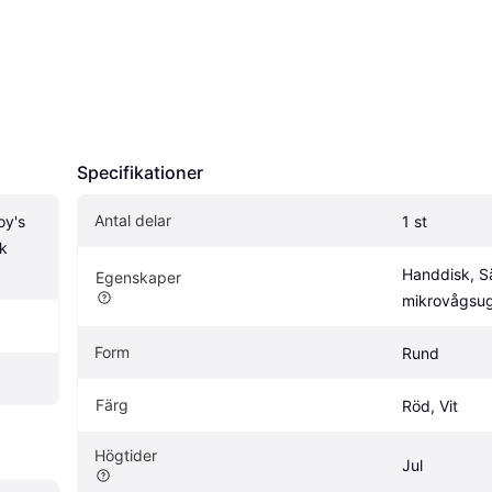
Specifikationer
Antal delar
y's 
1 st
k 
Handdisk, Sä
Egenskaper
mikrovågsu
Form
Rund
Färg
Röd, Vit
Högtider
Jul