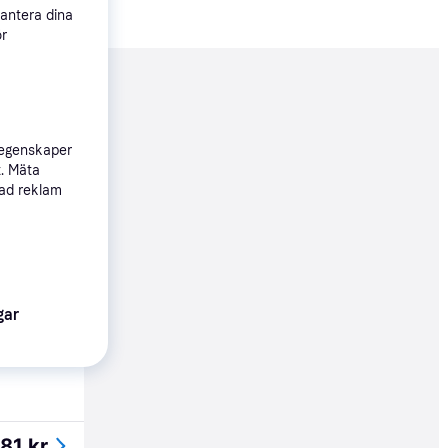
hantera dina
ör
nderad
 egenskaper
281 kr
t. Mäta
sad reklam
50 kr
gar
68 kr
81 kr