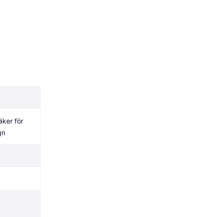
ker för 
gn