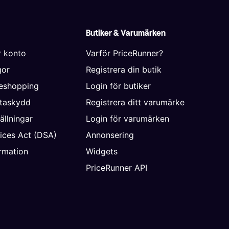
Butiker & Varumärken
r konto
Varför PriceRunner?
gor
Registrera din butik
neshopping
Login för butiker
ataskydd
Registrera ditt varumärke
ällningar
Login för varumärken
vices Act (DSA)
Annonsering
rmation
Widgets
PriceRunner API