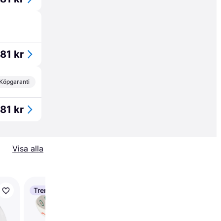
81 kr
Köpgaranti
81 kr
Visa alla
Trendande
Trendande
RIG-TIG Moomin Djup