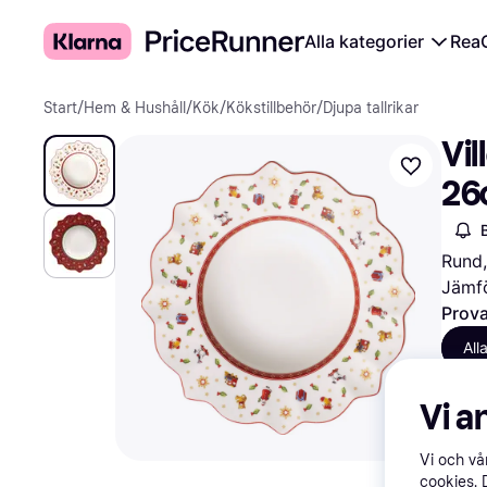
Alla kategorier
Rea
Start
/
Hem & Hushåll
/
Kök
/
Kökstillbehör
/
Djupa tallrikar
Vil
26
Rund,
Jämfö
Prova
All
Vi a
Vi och v
cookies. 