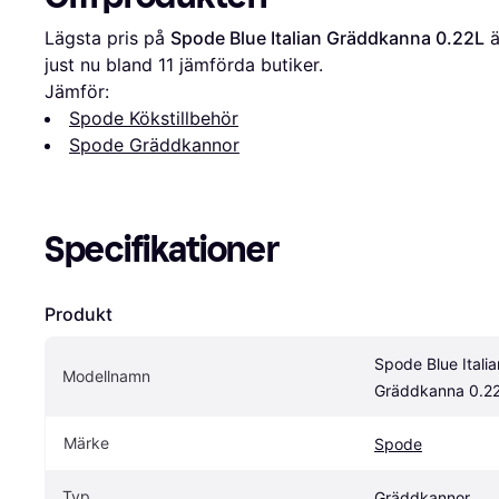
Lägsta pris på 
Spode Blue Italian Gräddkanna 0.22L
 ä
just nu bland 
11
 jämförda butiker.
Jämför:
Spode Kökstillbehör
Spode Gräddkannor
Specifikationer
Produkt
Spode Blue Italian
Modellnamn
Gräddkanna 0.2
Märke
Spode
Typ
Gräddkannor