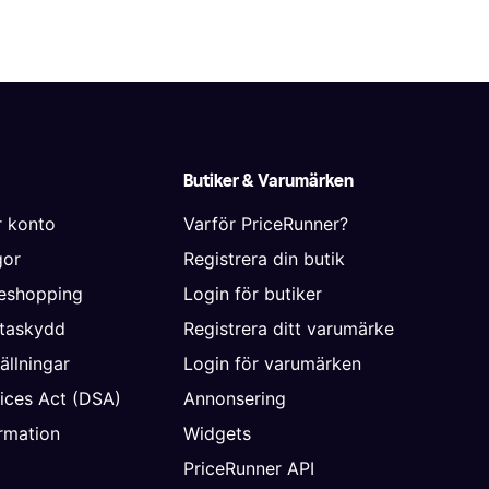
Butiker & Varumärken
r konto
Varför PriceRunner?
gor
Registrera din butik
neshopping
Login för butiker
ataskydd
Registrera ditt varumärke
ällningar
Login för varumärken
vices Act (DSA)
Annonsering
rmation
Widgets
PriceRunner API