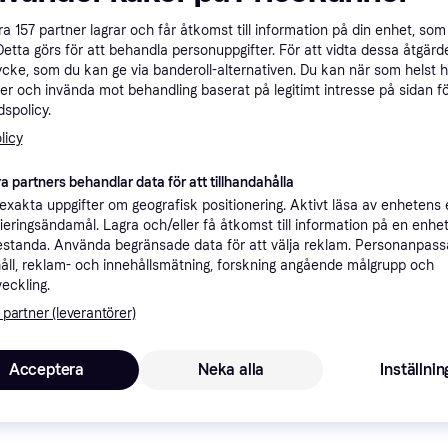
ner
åra
157
partner lagrar och får åtkomst till information på din enhet, som 
Detta görs för att behandla personuppgifter. För att vidta dessa åtgärde
ycke, som du kan ge via banderoll-alternativen. Du kan när som helst 
er och invända mot behandling baserat på legitimt intresse på sidan f
Rekomme
spolicy.
licy
9
49 kr frakt
a partners behandlar data för att tillhandahålla
xakta uppgifter om geografisk positionering. Aktivt läsa av enhetens
ifieringsändamål. Lagra och/eller få åtkomst till information på en enhe
standa. Använda begränsade data för att välja reklam. Personanpas
åll, reklam- och innehållsmätning, forskning angående målgrupp och
5
·
Lägst pris
Fri frakt
veckling.
 partner (leverantörer)
Acceptera
Neka alla
Inställnin
5
·
Lägst pris
Fri frakt
,
1-3 dagar