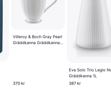
Villeroy & Boch Gray Pearl
Gräddkanna Gräddkanna
25cl 6st 0.25L
Eva Solo Trio Legio N
Gräddkanna 1L
370 kr
387 kr