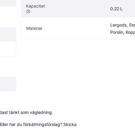
Kapacitet
0.22 L
Lergods, Ste
Material
Porslin, Kop
dast tänkt som vägledning.

ller har du förbättringsförslag? Skicka 