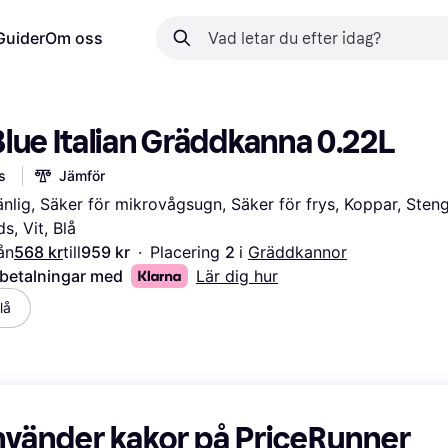
Guider
Om oss
lue Italian Gräddkanna 0.22L
s
Jämför
lig, Säker för mikrovågsugn, Säker för frys, Koppar, Steng
s, Vit, Blå
ån
568 kr
till
959 kr
·
Placering 
2 
i 
Gräddkannor
 betalningar med
Lär dig hur
lå
nvänder kakor på PriceRunner