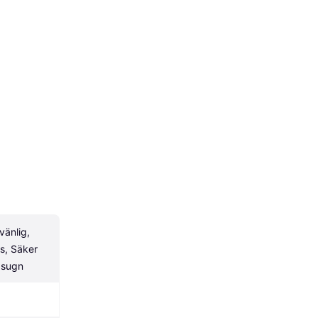
änlig, 
s, Säker 
gsugn