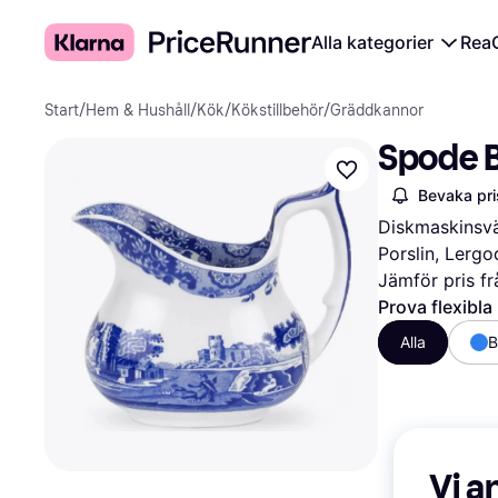
Alla kategorier
Rea
Start
/
Hem & Hushåll
/
Kök
/
Kökstillbehör
/
Gräddkannor
Spode B
Bevaka pri
Diskmaskinsvän
Porslin, Lergod
Jämför pris fr
Prova flexibla
Alla
B
Vi a