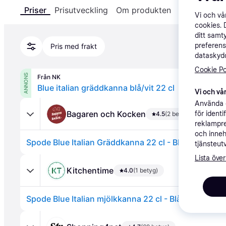
Priser
Prisutveckling
Om produkten
Specifikatio
Vi och v
cookies. 
ditt samt
preferens
Pris med frakt
dataskydd
Cookie Po
ANNONS
Från NK
Blue italian gräddkanna blå/vit 22 cl
Vi och vår
Använda e
Bagaren och Kocken
för ident
4.5
(2 betyg)
reklampre
och inneh
Spode Blue Italian Gräddkanna 22 cl - Blått och vitt
tjänsteut
Lista över
Kitchentime
4.0
(1 betyg)
Spode Blue Italian mjölkkanna 22 cl - Blå