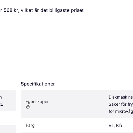
r 
568 kr
, vilket är det billigaste priset 
Specifikationer
 
Diskmaskinsv
Egenskaper
2L
Säker för fry
för mikrovå
Färg
Vit, Blå