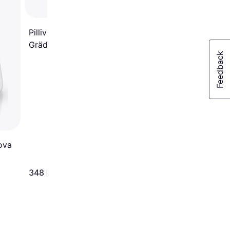
Gräddkanna 35cl
Pillivuyt Cream Jug
Gräddkanna 0.32L
ova
348 kr
529 kr