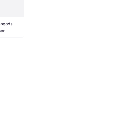
ngods, 
par