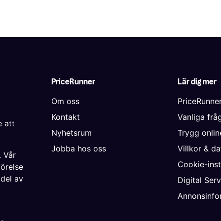
PriceRunner
Lär dig mer
Om oss
PriceRunne
Kontakt
Vanliga frå
 att
Nyhetsrum
Trygg onli
Jobba hos oss
Villkor & d
. Vår
Cookie-inst
förelse
 del av
Digital Ser
Annonsinfo