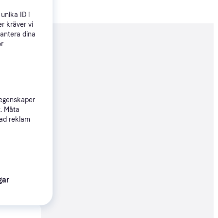
unika ID i
r kräver vi
hantera dina
ör
nderad
29 kr
 egenskaper
t. Mäta
sad reklam
68 kr
Köpgaranti
gar
68 kr