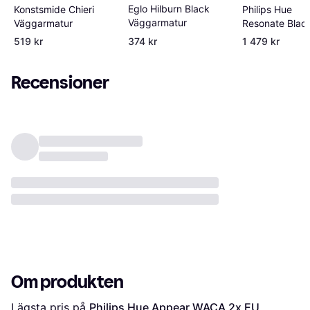
Eglo Hilburn Black
Philips Hue
Konstsmide Chieri
Väggarmatur
Resonate Blac
Väggarmatur
Väggarmatur
519 kr
374 kr
1 479 kr
Recensioner
Om produkten
Lägsta pris på 
Philips Hue Appear WACA 2x EU 