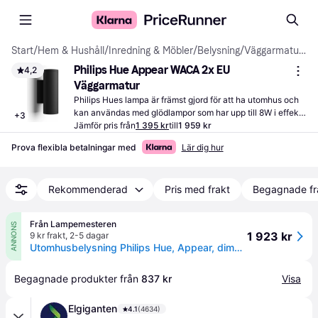
Start
/
Hem & Hushåll
/
Inredning & Möbler
/
Belysning
/
Väggarmaturer
Philips Hue Appear WACA 2x EU 
4,2
Väggarmatur
Philips Hues lampa är främst gjord för att ha utomhus och 
kan användas med glödlampor som har upp till 8W i effekt. 
+
3
Perfekt för att bättra på belysningen på altanen.
Jämför pris från
1 395 kr
till
1 959 kr
Prova flexibla betalningar med
Lär dig hur
Rekommenderad
Pris med frakt
Begagnade fr
Från Lampemesteren
ANNONS
1 923 kr
9 kr frakt
,
2-5 dagar
Utomhusbelysning Philips Hue, Appear, dimbara, Svart, Metall, Modern
Begagnade produkter från 
837 kr
Visa
Elgiganten
4.1
(4634)