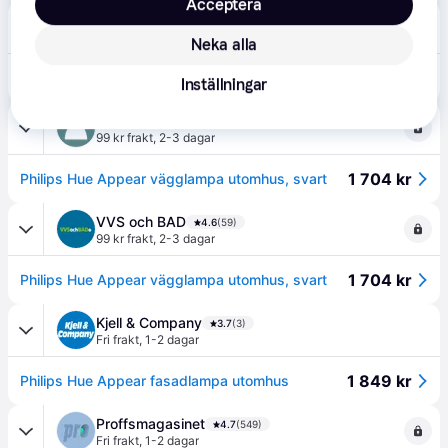
Acceptera
Elbutik
Fri frakt
Neka alla
1 639 kr
Philips Hue Appear Outdoor Vägglampa Svart
Inställningar
LJUSochLAMPOR
4.9
(23)
99 kr frakt
,
2-3 dagar
1 704 kr
Philips Hue Appear vägglampa utomhus, svart
VVS och BAD
4.6
(59)
99 kr frakt
,
2-3 dagar
1 704 kr
Philips Hue Appear vägglampa utomhus, svart
Kjell & Company
3.7
(3)
Fri frakt
,
1-2 dagar
1 849 kr
Philips Hue Appear fasadlampa utomhus
Proffsmagasinet
4.7
(549)
Fri frakt
,
1-2 dagar