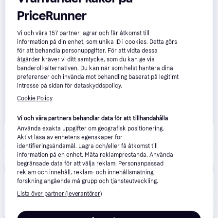
PriceRunner
Vi och våra
157
partner lagrar och får åtkomst till
information på din enhet, som unika ID i cookies. Detta görs
för att behandla personuppgifter. För att vidta dessa
åtgärder kräver vi ditt samtycke, som du kan ge via
banderoll-alternativen. Du kan när som helst hantera dina
preferenser och invända mot behandling baserat på legitimt
intresse på sidan för dataskyddspolicy.
Cookie Policy
Vi och våra partners behandlar data för att tillhandahålla
CS MEGASTORE
Använda exakta uppgifter om geografisk positionering.
4.6
(232)
Fri frakt
,
Imorgon
Aktivt läsa av enhetens egenskaper för
identifieringsändamål. Lagra och/eller få åtkomst till
information på en enhet. Mäta reklamprestanda. Använda
1 550 kr
(ComputerSalg) Philips Hue White and Color Ambiance Appear - Vägglampa - LED - 2 uttag - 8 W (motsvarande 49 W) - 16 miljoner färger - 2000-6500 K - svart
begränsade data för att välja reklam. Personanpassad
reklam och innehåll, reklam- och innehållsmätning,
BAUHAUS
4.0
(45)
forskning angående målgrupp och tjänsteutveckling.
69 kr frakt
Lista över partner (leverantörer)
1 495 kr
VÄGGLAMPA PHILIPS HUE APPEAR WACA IP44 SVART