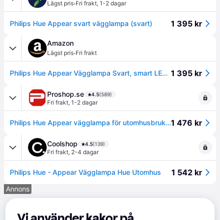
·
Lägst pris
Fri frakt
,
1-2 dagar
1 395 kr
Philips Hue Appear svart vägglampa (svart)
Amazon
·
Lägst pris
Fri frakt
1 395 kr
Philips Hue Appear Vägglampa Svart, smart LEDlampa med full färg för utomhusbruk, IP44 vädertålig, perfekt för fasadbelysning, balkong, terrass & garage, Zigbee, röststyrning med Alexa, Google & Siri
Proshop.se
4.5
(589)
Fri frakt
,
1-2 dagar
1 476 kr
Philips Hue Appear vägglampa för utomhusbruk (svart) - White & Color Ambiance
Coolshop
4.5
(139)
Fri frakt
,
2-4 dagar
1 542 kr
Philips Hue - Appear Vägglampa Hue Utomhus
Annons
Vi använder kakor på