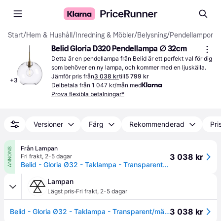
Start
/
Hem & Hushåll
/
Inredning & Möbler
/
Belysning
/
Pendellampor
Belid Gloria D320 Pendellampa ∅ 32cm
Detta är en pendellampa från Belid är ett perfekt val för dig 
som behöver en ny lampa, och kommer med en ljuskälla.
Jämför pris från
3 038 kr
till
5 799 kr
+
3
Delbetala från 1 047 kr/mån med
Prova flexibla betalningar*
Versioner
Färg
Rekommenderad
Pri
Från Lampan
ANNONS
3 038 kr
Fri frakt
,
2-5 dagar
Belid - Gloria Ø32 - Taklampa - Transparent/mässing
Lampan
·
Lägst pris
Fri frakt
,
2-5 dagar
3 038 kr
Belid - Gloria Ø32 - Taklampa - Transparent/mässing