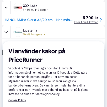
XXX Lutz
Fri frakt
,
1-2 dagar
5 799 kr
HÄNGLAMPA Gloria 32/29 cm - klar, mässingsfärgad
Eller 1 024 kr/mån
Ljustema
Beställningsvara
3 521 kr
Gloria Taklampa Ø32cm Mässing/Klar
Vi använder kakor på
Annons
PriceRunner
Vi och våra
157
partner lagrar och får åtkomst till
information på din enhet, som unika ID i cookies. Detta görs
för att behandla personuppgifter. För att vidta dessa
åtgärder kräver vi ditt samtycke, som du kan ge via
banderoll-alternativen. Du kan när som helst hantera dina
preferenser och invända mot behandling baserat på legitimt
intresse på sidan för dataskyddspolicy.
Cookie Policy