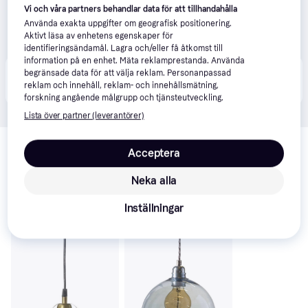
Vi och våra partners behandlar data för att tillhandahålla
Använda exakta uppgifter om geografisk positionering.
Aktivt läsa av enhetens egenskaper för
identifieringsändamål. Lagra och/eller få åtkomst till
information på en enhet. Mäta reklamprestanda. Använda
Produkten finns även hos 
1
butik
 som valt att inte 
begränsade data för att välja reklam. Personanpassad
Visa alla
reklam och innehåll, reklam- och innehållsmätning,
samarbeta med PriceRunner.
forskning angående målgrupp och tjänsteutveckling.
Lista över partner (leverantörer)
Relaterade produkter
Acceptera
Vi har plockat fram ett urval av produkter som kanske skulle 
intressera dig.
Visa alla
Neka alla
Inställningar