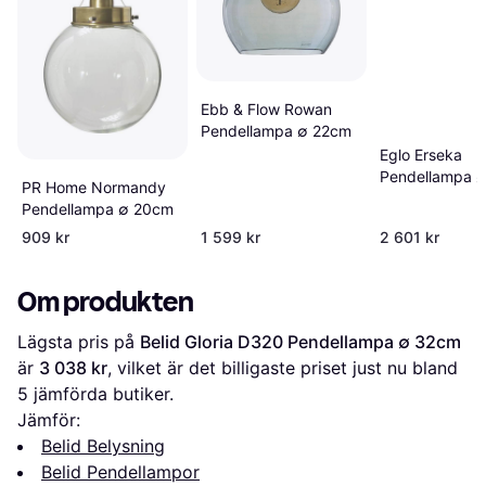
Ebb & Flow Rowan
Pendellampa ∅ 22cm
Eglo Erseka
Pendellampa 
PR Home Normandy
38.5cm
Pendellampa ∅ 20cm
909 kr
1 599 kr
2 601 kr
Om produkten
Lägsta pris på 
Belid Gloria D320 Pendellampa ∅ 32cm
är 
3 038 kr
, vilket är det billigaste priset just nu bland 
5
 jämförda butiker.
Jämför:
Belid Belysning
Belid Pendellampor