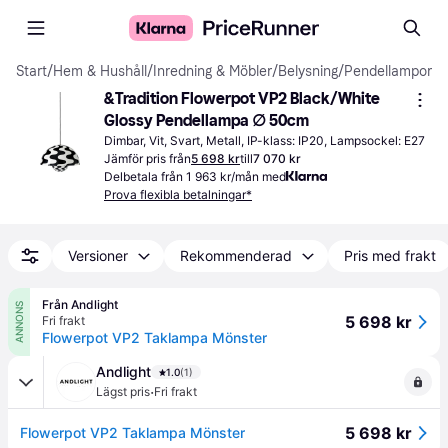
Start
/
Hem & Hushåll
/
Inredning & Möbler
/
Belysning
/
Pendellampor
&Tradition Flowerpot VP2 Black/White 
Glossy Pendellampa ∅ 50cm
Dimbar, Vit, Svart, Metall, IP-klass: IP20, Lampsockel: E27
Jämför pris från
5 698 kr
till
7 070 kr
Delbetala från 1 963 kr/mån med
Prova flexibla betalningar*
Versioner
Rekommenderad
Pris med frakt
Från Andlight
ANNONS
5 698 kr
Fri frakt
Flowerpot VP2 Taklampa Mönster
Andlight
1.0
(1)
·
Lägst pris
Fri frakt
5 698 kr
Flowerpot VP2 Taklampa Mönster