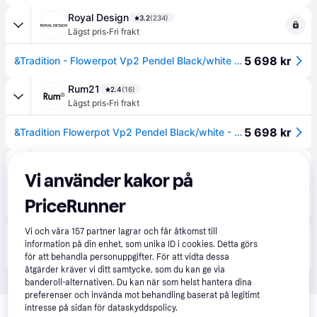
Royal Design
3.2
(234)
·
Lägst pris
Fri frakt
5 698 kr
&Tradition - Flowerpot Vp2 Pendel Black/white - Svart
Rum21
2.4
(16)
·
Lägst pris
Fri frakt
5 698 kr
&Tradition Flowerpot Vp2 Pendel Black/white - Pendellampor Stål Svart - 133083A170
Lampemesteren
9 kr frakt
,
3-4 dagar
Vi använder kakor på
PriceRunner
7 070 kr
Taklampa &Tradition, dimbara, Svart, Vardagsrum, Metall, Design
Vi och våra
157
partner lagrar och får åtkomst till
Produkten finns även hos 
2
butiker
 som valt att inte 
information på din enhet, som unika ID i cookies. Detta görs
Visa alla
samarbeta med PriceRunner.
för att behandla personuppgifter. För att vidta dessa
åtgärder kräver vi ditt samtycke, som du kan ge via
banderoll-alternativen. Du kan när som helst hantera dina
preferenser och invända mot behandling baserat på legitimt
Relaterade produkter
intresse på sidan för dataskyddspolicy.