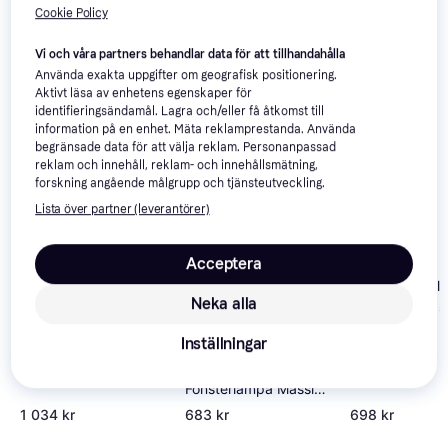
Cookie Policy
Vi har plockat fram ett urval av produkter som kanske skulle 
intressera dig.
Visa alla
Vi och våra partners behandlar data för att tillhandahålla
Använda exakta uppgifter om geografisk positionering.
Trendande
-22%
Aktivt läsa av enhetens egenskaper för
identifieringsändamål. Lagra och/eller få åtkomst till
information på en enhet. Mäta reklamprestanda. Använda
begränsade data för att välja reklam. Personanpassad
reklam och innehåll, reklam- och innehållsmätning,
forskning angående målgrupp och tjänsteutveckling.
Nordlux Contina 3
Lista över partner (leverantörer)
Pendellampa
Acceptera
PR Home Wells
Neka alla
Pendellampa 
Inställningar
PR Home Elsy
Fönsterlampa Mässing
18cm 25 cm
1 034 kr
683 kr
698 kr
Pendellampa ∅ 25cm