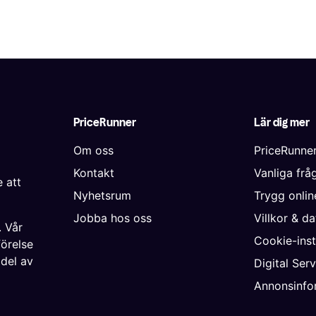
PriceRunner
Lär dig mer
Om oss
PriceRunne
Kontakt
Vanliga frå
 att
Nyhetsrum
Trygg onli
Jobba hos oss
Villkor & d
. Vår
Cookie-inst
förelse
 del av
Digital Ser
Annonsinfo