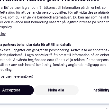
åra
157
partner lagrar och får åtkomst till information på din enhet, som 
Detta görs för att behandla personuppgifter. För att vidta dessa åtgärde
ycke, som du kan ge via banderoll-alternativen. Du kan när som helst 
er och invända mot behandling baserat på legitimt intresse på sidan f
spolicy.
licy
a partners behandlar data för att tillhandahålla
xakta uppgifter om geografisk positionering. Aktivt läsa av enhetens
ifieringsändamål. Lagra och/eller få åtkomst till information på en enhe
standa. Använda begränsade data för att välja reklam. Personanpas
ner
åll, reklam- och innehållsmätning, forskning angående målgrupp och
veckling.
 partner (leverantörer)
Rekomme
Acceptera
Neka alla
Inställnin