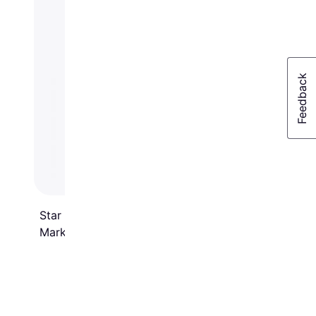
Star Trading 479-85
Markbelysning 85cm