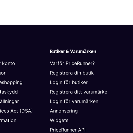
Butiker & Varumärken
r konto
Varför PriceRunner?
gor
Registrera din butik
neshopping
Login för butiker
ataskydd
Registrera ditt varumärke
ällningar
Login för varumärken
vices Act (DSA)
Annonsering
rmation
Widgets
PriceRunner API