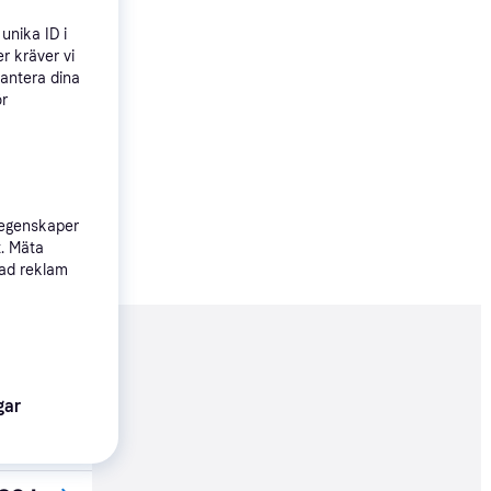
unika ID i
r kräver vi
hantera dina
ör
 egenskaper
t. Mäta
sad reklam
nderad
gar