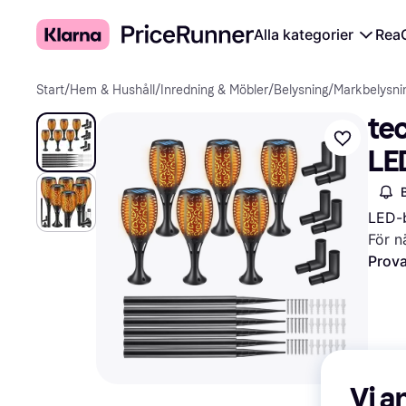
Alla kategorier
Rea
Start
/
Hem & Hushåll
/
Inredning & Möbler
/
Belysning
/
Markbelysni
tec
LE
Ma
LED-b
För n
Prova
Vi a