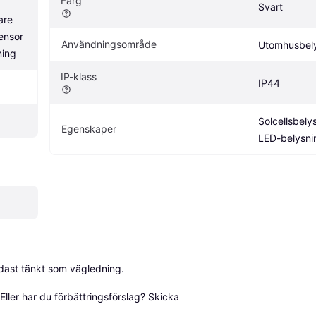
Färg
Svart
re 
nsor 
Användningsområde
Utomhusbel
ning
IP-klass
IP44
Solcellsbelys
Egenskaper
LED-belysni
dast tänkt som vägledning.

ller har du förbättringsförslag? Skicka 