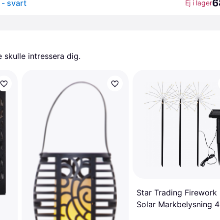
6
- svart
Ej i lager
skulle intressera dig.
Star Trading Firework
Solar Markbelysning 