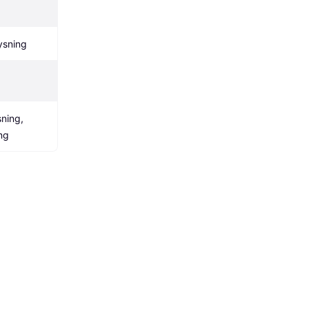
ysning
ning, 
ng