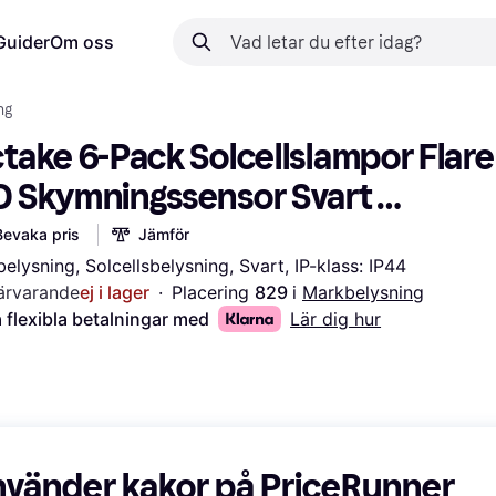
Guider
Om oss
ng
take 6-Pack Solcellslampor Flare 
D Skymningssensor Svart 
rkbelysning
Bevaka pris
Jämför
elysning, Solcellsbelysning, Svart, IP-klass: IP44
ärvarande
ej i lager
·
Placering 
829 
i 
Markbelysning
 flexibla betalningar med
Lär dig hur
nvänder kakor på PriceRunner