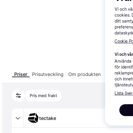
Vi och v
cookies. 
ditt samt
preferens
dataskydd
Cookie Po
Vi och vår
Använda e
för ident
Produkten finns inte i lager
reklampre
Priser
Prisutveckling
Om produkten
Specifikatio
Vi meddelar dig via e-post när produkten är 
och inneh
tjänsteut
tillbaka i lager hos någon av våra listade 
återförsäljare.
Lista över
Pris med frakt
Skapa bevakning
tectake