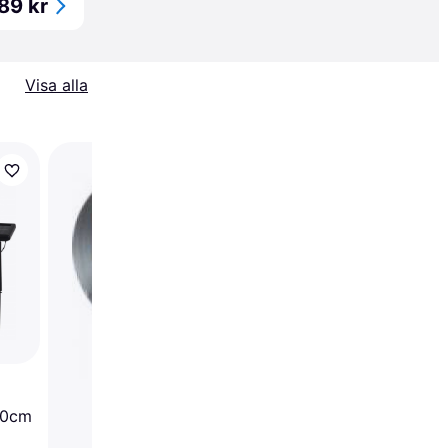
89 kr
Visa alla
Trendande
vidaXL Solar
Markbelysning 73cm
40cm