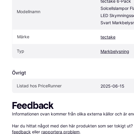
tectake 6-Pack 
Solcellslampor Fla
Modellnamn
LED Skymningsse
Svart Markbelys
Märke
tectake
Typ
Markbelysning
Övrigt
Listad hos PriceRunner
2025-06-15
Feedback
Informationen ovan kommer från olika externa källor och är en
Har du hittat något med den här produkten som ser tokigt ut? E
feedback
 eller 
rapportera problem
.