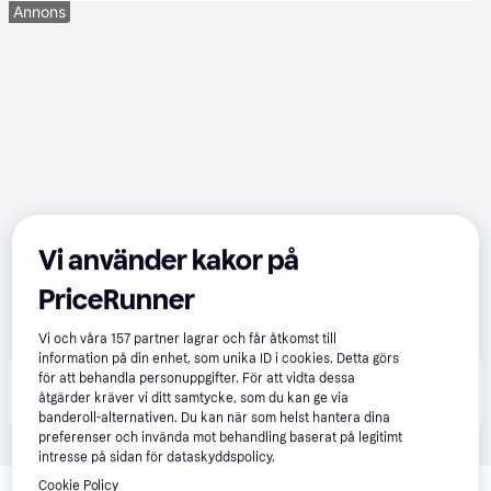
Annons
Vi använder kakor på
PriceRunner
Vi och våra
157
partner lagrar och får åtkomst till
information på din enhet, som unika ID i cookies. Detta görs
Produkten finns även hos 
1
butik
 som valt att inte 
för att behandla personuppgifter. För att vidta dessa
Visa alla
åtgärder kräver vi ditt samtycke, som du kan ge via
samarbeta med PriceRunner.
banderoll-alternativen. Du kan när som helst hantera dina
preferenser och invända mot behandling baserat på legitimt
intresse på sidan för dataskyddspolicy.
Relaterade produkter
Cookie Policy