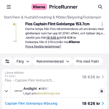
Start
/
Hem & Hushåll
/
Inredning & Möbler
/
Belysning
/
Golvlampor
Flos Captain Flint Golvlampa 153.7cm
Denna lampa från Flos rekommenderas att användas med 
glödlampor som har upp till 20W i effekt, och hjälper dig att 
ljussätta ditt hem för en behaglig miljö.
Jämför pris från
18 626 kr
till
18 626 kr
Delbetala från 6 278 kr/mån med
Prova flexibla betalningar*
Färg
Rekommenderad
Pris med frakt
Länna Möbler
Fri frakt
18 626 kr
Flos - Captain Flint Antracit/Svart Marquina Marmor - Skärmlampor - Michael Anastassiades - Grå
Andlight
1.0
(1)
·
Lägst pris
Beställningsvara
18 626 kr
Captain Flint Golvlampa Mässing