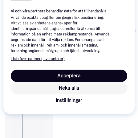
Vi har plockat fram ett urval av produkter som kanske skulle 
Vi och våra partners behandlar data för att tillhandahålla
intressera dig.
Visa alla
Använda exakta uppgifter om geografisk positionering.
Aktivt läsa av enhetens egenskaper för
identifieringsändamål. Lagra och/eller få åtkomst till
Trendande
information på en enhet. Mäta reklamprestanda. Använda
begränsade data för att välja reklam. Personanpassad
reklam och innehåll, reklam- och innehållsmätning,
forskning angående målgrupp och tjänsteutveckling.
Lista över partner (leverantörer)
Acceptera
Neka alla
Inställningar
Flos Ic Lights 
Flos Kelvin LED F
Golvlampa
Golvlampa 110cm