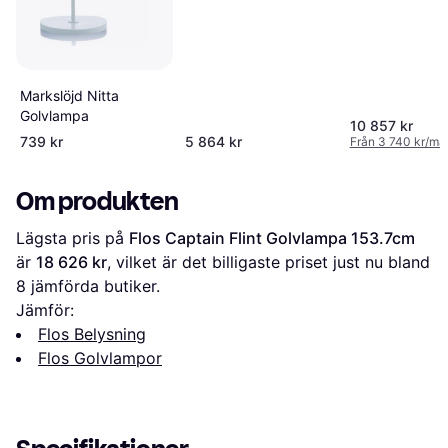
Markslöjd Nitta
Golvlampa
10 857 kr
739 kr
5 864 kr
Från 3 740 kr/må
Om produkten
Lägsta pris på 
Flos Captain Flint Golvlampa 153.7cm
är 
18 626 kr
, vilket är det billigaste priset just nu bland 
8
 jämförda butiker.
Jämför:
Flos Belysning
Flos Golvlampor