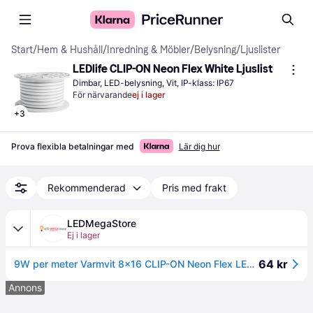
Start
/
Hem & Hushåll
/
Inredning & Möbler
/
Belysning
/
Ljuslister
LEDlife CLIP-ON Neon Flex White Ljuslist
Dimbar, LED-belysning, Vit, IP-klass: IP67
För närvarande
ej i lager
+
3
Prova flexibla betalningar med
Lär dig hur
Rekommenderad
Pris med frakt
LEDMegaStore
Ej i lager
64 kr
9W per meter Varmvit 8x16 CLIP-ON Neon Flex LED - 230V, IP67
Annons