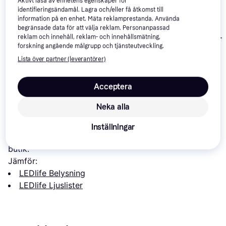
Aktivt läsa av enhetens egenskaper för
identifieringsändamål. Lagra och/eller få åtkomst till
information på en enhet. Mäta reklamprestanda. Använda
IKEA Mittled Ljuslist
begränsade data för att välja reklam. Personanpassad
reklam och innehåll, reklam- och innehållsmätning,
Paulmann Sim
forskning angående målgrupp och tjänsteutveckling.
Ljuslist
Philips Hue
4
Lista över partner (leverantörer)
Outdoor White
Ljuslist
1 687 kr
499 kr
550 kr
Acceptera
Om produkten
Neka alla
Lägsta pris på 
LEDlife CLIP-ON Neon Flex White 
Inställningar
Ljuslist
 är 
-
, vilket är det billigaste priset just nu hos 1 
butik.
Jämför:
LEDlife Belysning
LEDlife Ljuslister