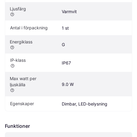
Ljusfärg
Varmvit
Antal i förpackning
1 st
Energiklass
G
IP-klass
IP67
Max watt per 
9.0 W
ljuskälla
Egenskaper
Dimbar, LED-belysning
Funktioner