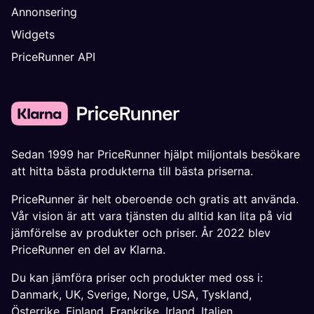
Annonsering
Widgets
PriceRunner API
Sedan 1999 har PriceRunner hjälpt miljontals besökare
att hitta bästa produkterna till bästa priserna.
PriceRunner är helt oberoende och gratis att använda.
Vår vision är att vara tjänsten du alltid kan lita på vid
jämförelse av produkter och priser. År 2022 blev
PriceRunner en del av Klarna.
Du kan jämföra priser och produkter med oss i:
Danmark
,
UK
,
Sverige
,
Norge
,
USA
,
Tyskland
,
Österrike
,
Finland
,
Frankrike
,
Irland
,
Italien
,