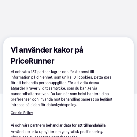
Vi använder kakor på
PriceRunner
Vi och våra
157
partner lagrar och får åtkomst till
information på din enhet, som unika ID i cookies. Detta görs
för att behandla personuppgifter. För att vidta dessa
åtgärder kräver vi ditt samtycke, som du kan ge via
banderoll-alternativen. Du kan när som helst hantera dina
Relaterade produkter
preferenser och invända mot behandling baserat på legitimt
intresse på sidan för dataskyddspolicy.
Vi har plockat fram ett urval av produkter som kanske skulle 
Cookie Policy
intressera dig.
Visa alla
Vi och våra partners behandlar data för att tillhandahålla
200+
Trendande
Använda exakta uppgifter om geografisk positionering.