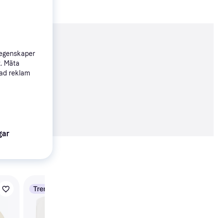
nderad
 egenskaper
t. Mäta
sad reklam
Köpgaranti
69 kr
gar
Visa alla
Trendande
Trendande
Eglo Imperial 82741