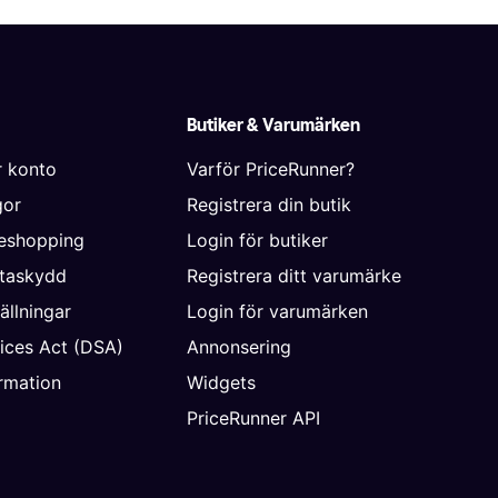
Butiker & Varumärken
r konto
Varför PriceRunner?
gor
Registrera din butik
neshopping
Login för butiker
ataskydd
Registrera ditt varumärke
ällningar
Login för varumärken
vices Act (DSA)
Annonsering
rmation
Widgets
PriceRunner API