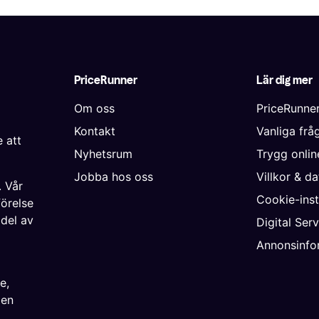
PriceRunner
Lär dig mer
Om oss
PriceRunne
Kontakt
Vanliga frå
 att
Nyhetsrum
Trygg onli
Jobba hos oss
Villkor & d
. Vår
Cookie-inst
förelse
 del av
Digital Ser
Annonsinfo
ke
,
ien