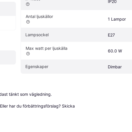
IP20
Antal ljuskällor
1 Lampor
Lampsockel
E27
Max watt per ljuskälla
60.0 W
Egenskaper
Dimbar
dast tänkt som vägledning.

ller har du förbättringsförslag? Skicka 