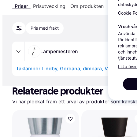
dataskydd
Priser
Prisutveckling
Om produkten
Specifikatio
Cookie Po
Vi och vår
Pris med frakt
Använda e
för ident
reklampre
Lampemesteren
och inneh
tjänsteut
Lista över
Annons
Relaterade produkter
Vi har plockat fram ett urval av produkter som kanske 