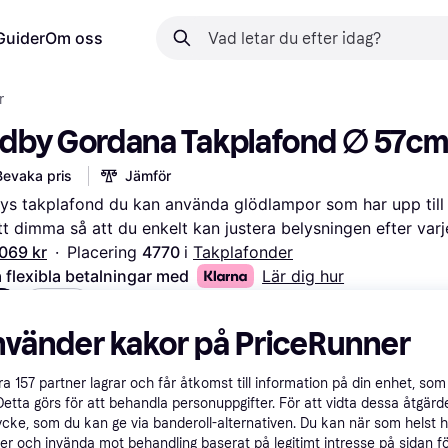
Guider
Om oss
r
ndby Gordana Takplafond ∅ 57c
Bevaka pris
Jämför
ys takplafond du kan använda glödlampor som har upp till
tt dimma så att du enkelt kan justera belysningen efter varje 
 069 kr
·
Placering 
4770 
i 
Takplafonder
 flexibla betalningar med
Lär dig hur
a
Vit
nvänder kakor på PriceRunner
åra
157
partner lagrar och får åtkomst till information på din enhet, som 
Detta görs för att behandla personuppgifter. För att vidta dessa åtgärde
ycke, som du kan ge via banderoll-alternativen. Du kan när som helst 
er och invända mot behandling baserat på legitimt intresse på sidan f