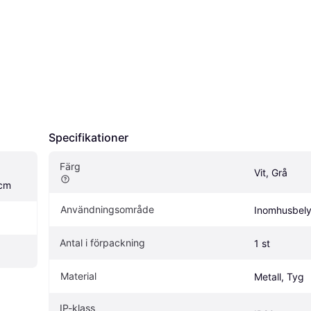
Specifikationer
Färg
Vit, Grå
7cm
Användningsområde
Inomhusbely
Antal i förpackning
1 st
Material
Metall, Tyg
IP-klass