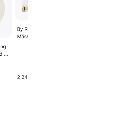
Takplafond ∅ 14cm
By Rydéns Marcel Ø40 Vit
Mässing Takplafond
ing
d ∅
2 246 kr
878 kr