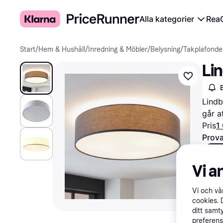
Alla kategorier
Rea
Start
/
Hem & Hushåll
/
Inredning & Möbler
/
Belysning
/
Takplafonde
Li
Lindb
går a
Pris
1
Prova
All
Vi a
Vi och v
cookies. 
ditt samt
preferens