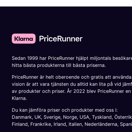
Sedan 1999 har PriceRunner hjälpt miljontals besökare
hitta bästa produkterna till bästa priserna.
PriceRunner är helt oberoende och gratis att använda
vision är att vara tjänsten du alltid kan lita på vid jäm
av produkter och priser. År 2022 blev PriceRunner en
Klarna.
Du kan jämföra priser och produkter med oss i:
Danmark
,
UK
,
Sverige
,
Norge
,
USA
,
Tyskland
,
Österri
Finland
,
Frankrike
,
Irland
,
Italien
,
Nederländerna
,
Span