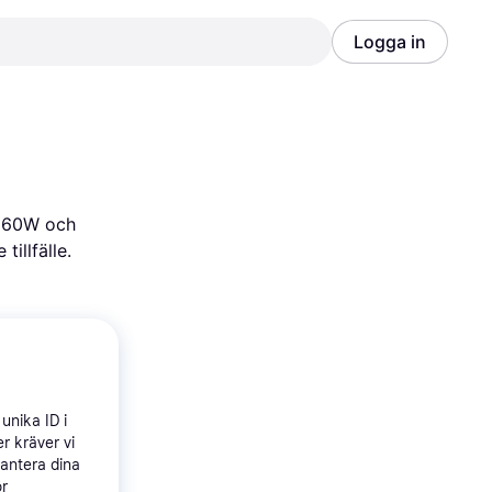
Logga in
Annons
Annons
m
 60W och 
tillfälle.
unika ID i
r kräver vi
hantera dina
ör