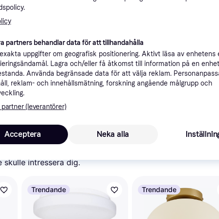
spolicy.
ner
licy
a partners behandlar data för att tillhandahålla
Rekomme
xakta uppgifter om geografisk positionering. Aktivt läsa av enhetens
ifieringsändamål. Lagra och/eller få åtkomst till information på en enhe
standa. Använda begränsade data för att välja reklam. Personanpas
åll, reklam- och innehållsmätning, forskning angående målgrupp och
veckling.
 partner (leverantörer)
1 0
Taklampor Lindby, Gordana, dimbara, Vit, Vardagsrum, Tyg / textil, Modern
9 kr frakt
,
3-6 dagar
Acceptera
Neka alla
Inställnin
skulle intressera dig.
Trendande
Trendande