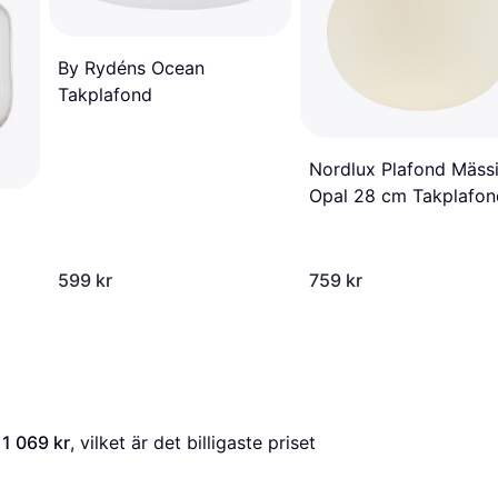
By Rydéns Ocean
Takplafond
Nordlux Plafond Mäss
Opal 28 cm Takplafon
27.5cm
599 kr
759 kr
 
1 069 kr
, vilket är det billigaste priset 