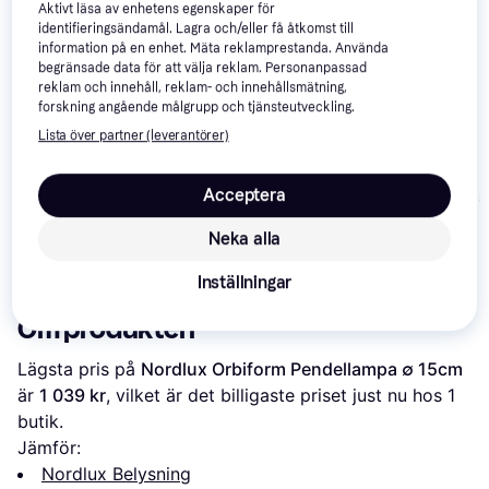
Aktivt läsa av enhetens egenskaper för
identifieringsändamål. Lagra och/eller få åtkomst till
information på en enhet. Mäta reklamprestanda. Använda
begränsade data för att välja reklam. Personanpassad
reklam och innehåll, reklam- och innehållsmätning,
forskning angående målgrupp och tjänsteutveckling.
Lista över partner (leverantörer)
Eglo Maserlo
Searchlight Electric
Acceptera
Pendellampa 
Balls Pendellampa ∅
Elstead Lighting
25cm
Balance Pendellampa
Neka alla
∅ 45.5cm
756 kr
3 999 kr
698 kr
Inställningar
Om produkten
Lägsta pris på 
Nordlux Orbiform Pendellampa ∅ 15cm
är 
1 039 kr
, vilket är det billigaste priset just nu hos 1 
butik.
Jämför:
Nordlux Belysning