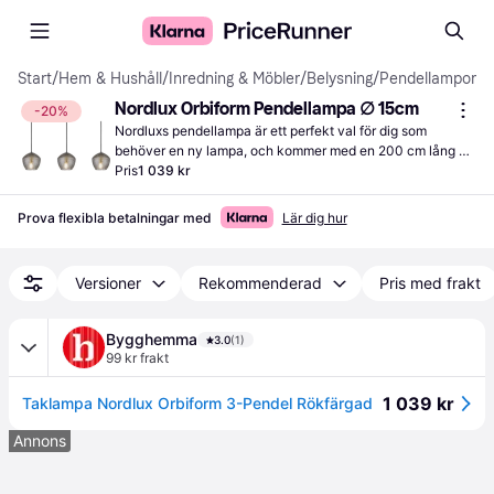
Start
/
Hem & Hushåll
/
Inredning & Möbler
/
Belysning
/
Pendellampor
Nordlux Orbiform Pendellampa ∅ 15cm
-20%
Nordluxs pendellampa är ett perfekt val för dig som 
behöver en ny lampa, och kommer med en 200 cm lång 
sladd.
Pris
1 039 kr
Prova flexibla betalningar med
Lär dig hur
Versioner
Rekommenderad
Pris med frakt
Bygghemma
3.0
(1)
99 kr frakt
1 039 kr
Taklampa Nordlux Orbiform 3-Pendel Rökfärgad
Annons