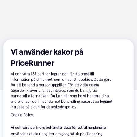
Vi använder kakor på
PriceRunner
Vi och våra
157
partner lagrar och får åtkomst till
information på din enhet, som unika ID i cookies. Detta görs
för att behandla personuppgifter. För att vidta dessa
åtgärder kräver vi ditt samtycke, som du kan ge via
Relaterade produkter
banderoll-alternativen. Du kan när som helst hantera dina
preferenser och invända mot behandling baserat på legitimt
Vi har plockat fram ett urval av produkter som kanske skulle 
intresse på sidan för dataskyddspolicy.
intressera dig.
Visa alla
Cookie Policy
Vi och våra partners behandlar data för att tillhandahålla
Använda exakta uppgifter om geografisk positionering.