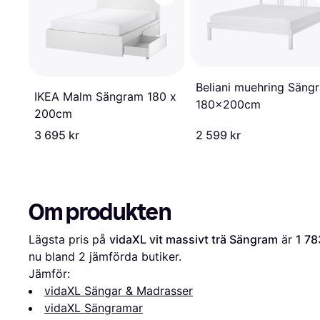
Beliani muehring Säng
IKEA Malm Sängram 180 x
180x200cm
200cm
3 695 kr
2 599 kr
Om produkten
Lägsta pris på 
vidaXL vit massivt trä Sängram
 är 
1 78
nu bland 
2
 jämförda butiker.
Jämför:
vidaXL Sängar & Madrasser
vidaXL Sängramar