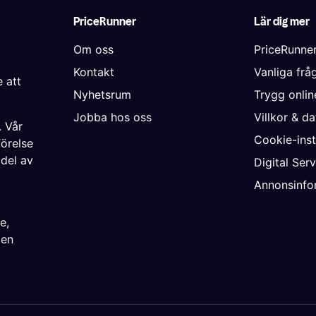
PriceRunner
Lär dig mer
Om oss
PriceRunne
Kontakt
Vanliga frå
 att
Nyhetsrum
Trygg onli
Jobba hos oss
Villkor & d
. Vår
Cookie-inst
förelse
 del av
Digital Ser
Annonsinfo
ke
,
ien