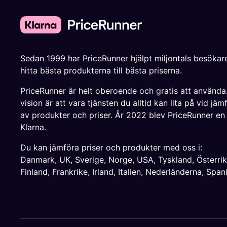
Sedan 1999 har PriceRunner hjälpt miljontals besökare
hitta bästa produkterna till bästa priserna.
PriceRunner är helt oberoende och gratis att använda
vision är att vara tjänsten du alltid kan lita på vid jäm
av produkter och priser. År 2022 blev PriceRunner en
Klarna.
Du kan jämföra priser och produkter med oss i:
Danmark
,
UK
,
Sverige
,
Norge
,
USA
,
Tyskland
,
Österri
Finland
,
Frankrike
,
Irland
,
Italien
,
Nederländerna
,
Span