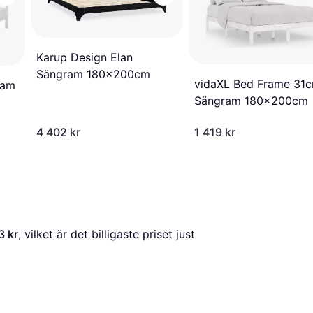
Karup Design Elan
Sängram 180x200cm
vidaXL Bed Frame 31
ram
Sängram 180x200cm
4 402 kr
1 419 kr
3 kr
, vilket är det billigaste priset just 