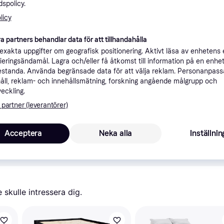
spolicy.
ner
licy
a partners behandlar data för att tillhandahålla
Rekomme
xakta uppgifter om geografisk positionering. Aktivt läsa av enhetens
ifieringsändamål. Lagra och/eller få åtkomst till information på en enhe
standa. Använda begränsade data för att välja reklam. Personanpas
åll, reklam- och innehållsmätning, forskning angående målgrupp och
veckling.
 partner (leverantörer)
1 7
Fri frakt
Acceptera
Neka alla
Inställnin
a med PriceRunner.
Visa alla 
skulle intressera dig.