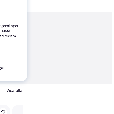
nderad
 egenskaper
t. Mäta
sad reklam
83 kr
gar
erbjudanden
Visa alla