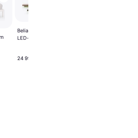
vidaXL Bed Frame Sol
Pine 70cm Sängram
180x200cm
Beliani Dubbelsäng Zen
cm
LED-belysning Sängram
24 999 kr
1 823 kr