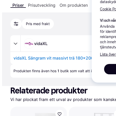
dataskydd
Priser
Prisutveckling
Om produkten
Specifikatio
Cookie Po
Vi och vår
Pris med frakt
Använda e
för ident
reklampre
och inneh
vidaXL
tjänsteut
Lista över
vidaXL Sängram vit massivt trä 180x200 cm
Annons
Produkten finns även hos 
1
butik
 som valt att inte samarbet
Relaterade produkter
Vi har plockat fram ett urval av produkter som kanske 