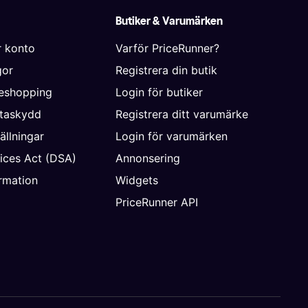
Butiker & Varumärken
r konto
Varför PriceRunner?
gor
Registrera din butik
neshopping
Login för butiker
ataskydd
Registrera ditt varumärke
ällningar
Login för varumärken
vices Act (DSA)
Annonsering
rmation
Widgets
PriceRunner API