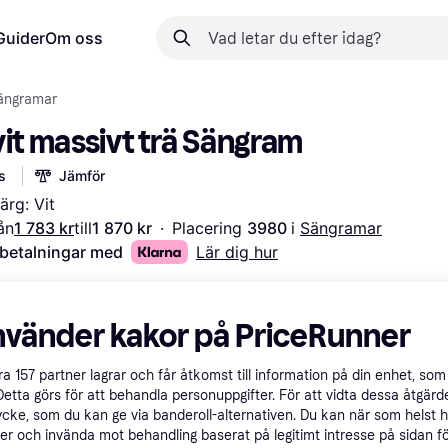
Guider
Om oss
ängramar
vit massivt trä Sängram
s
Jämför
ärg: Vit
ån
1 783 kr
till
1 870 kr
·
Placering 
3980 
i 
Sängramar
 betalningar med
Lär dig hur
nvänder kakor på PriceRunner
åra
157
partner lagrar och får åtkomst till information på din enhet, som 
Detta görs för att behandla personuppgifter. För att vidta dessa åtgärde
ycke, som du kan ge via banderoll-alternativen. Du kan när som helst 
er och invända mot behandling baserat på legitimt intresse på sidan f