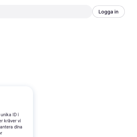
Logga in
Annons
Annons
unika ID i
r kräver vi
hantera dina
ör