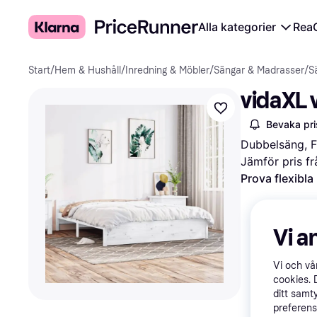
Alla kategorier
Rea
Start
/
Hem & Hushåll
/
Inredning & Möbler
/
Sängar & Madrasser
/
S
vidaXL 
Bevaka pri
Dubbelsäng, F
Jämför pris fr
Prova flexibla
Vi a
Vi och v
cookies. 
ditt samt
preferens