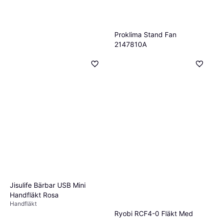
Proklima Stand Fan
2147810A
Golvfläkt, Oscillerande
199 kr
Ej i lager
Xiaomi Mi Smart
4.8
Standing Fan 2
Golvfläkt, Oscillerande, Lutbar,
1 466 kr
Tyst (30 dB)
3 butiker
Jisulife Bärbar USB Mini
Handfläkt Rosa
Handfläkt
Ryobi RCF4-0 Fläkt Med