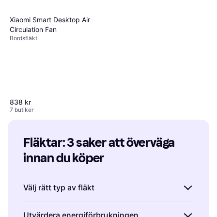
Xiaomi Smart Desktop Air
Circulation Fan
Bordsfläkt
838 kr
7 butiker
Fläktar: 3 saker att överväga 
innan du köper
Välj rätt typ av fläkt
Philips 5000 Series
4.6
Tower Fan Black
Det finns flera olika typer av fläktar att välja
Pelarfläkt, Keramisk,
Utvärdera energiförbrukningen