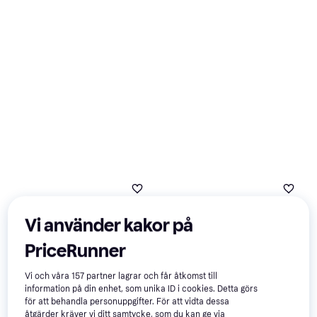
Remote Link Pre-Heat
Pelarfläkt
Ventilator
4 079 kr
Från 720 kr/mån
7 butiker
Vi använder kakor på
PriceRunner
Vi och våra
157
partner lagrar och får åtkomst till
information på din enhet, som unika ID i cookies. Detta görs
för att behandla personuppgifter. För att vidta dessa
åtgärder kräver vi ditt samtycke, som du kan ge via