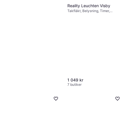
Reality Leuchten Visby
Xiaomi Smart Tower Fan 2
Takfläkt, Belysning, Timer,
Pelarfläkt, Timer, Oscillerande
Fjärrstyrning, Tyst (45 dB)
1 049 kr
Ej i lager
1 049 kr
7 butiker