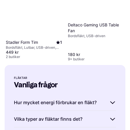
Deltaco Gaming USB Table
Fan
Bordsfläkt, USB-driven
Stadler Form Tim
1
Bordsfläkt, Lutbar, USB-driven,
449 kr
Tyst (25 dB)
180 kr
2 butiker
9+ butiker
FLÄKTAR
Vanliga frågor
Hur mycket energi förbrukar en fläkt?
Fläktars energiförbrukning varierar beroende
Vilka typer av fläktar finns det?
på modell och hastighet men är generellt låg
Termo Wind
1
jämfört med andra kylsystem. Effektiviteten
Pelarfläkt, Oscillerande