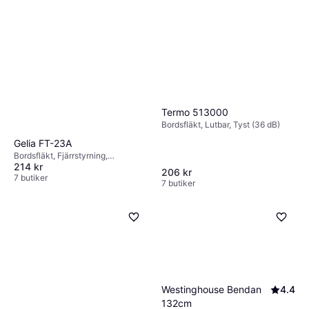
Termo 513000
Bordsfläkt, Lutbar, Tyst (36 dB)
Gelia FT-23A
Bordsfläkt, Fjärrstyrning,
214 kr
Oscillerande
206 kr
7 butiker
7 butiker
Westinghouse Bendan
4.4
132cm