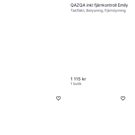
QAZQA inkl fjärrkontroll Emily
Takfläkt, Belysning, Fjärrstyrning
1 115 kr
1 butik
Andersson VRF 2.7
Golvfläkt, Fjärrstyrning,
990 kr
Oscillerande, Timer
Ej i lager