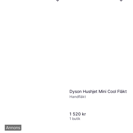
Malmbergs 9994093
Pelarfläkt, Fjärrstyrning,
329 kr
Oscillerande
5 butiker
Dyson Hushjet Mini Cool Fläkt
Handfläkt
1 520 kr
1 butik
Annons