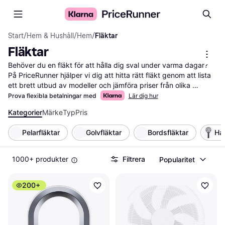
Start
/
Hem & Hushåll
/
Hem
/
Fläktar
Fläktar
Behöver du en fläkt för att hålla dig sval under varma dagar? 
På PriceRunner hjälper vi dig att hitta rätt fläkt genom att lista 
ett brett utbud av modeller och jämföra priser från olika 
återförsäljare. Med våra praktiska filter kan du enkelt sortera 
Prova flexibla betalningar med
Lär dig hur
efter funktioner som storlek, ljudnivå eller energiförbrukning. 
Kategorier
Märke
Typ
Pris
Det gör det lättare för dig att välja den fläkt som bäst matchar 
dina behov och din budget. Du kan också läsa 
Pelarfläktar
Golvfläktar
Bordsfläktar
Han
användarrecensioner för att få en uppfattning om hur andra 
upplever produkten. Vi ser till att du får den mest pålitliga 
informationen och de bästa erbjudandena. Börja här för att 
1000+ produkter
Filtrera
Popularitet
hitta din nästa fläkt och upplev skillnaden i komfort och svalka.
Mer om fläktar »
200+