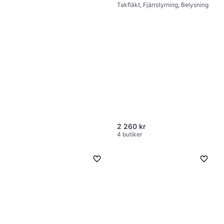
Takfläkt, Fjärrstyrning, Belysning
2 260 kr
4 butiker
Honeywell HSF1630E4
Golvfläkt, Oscillerande, Lutbar
929 kr
Ej i lager