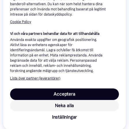
banderoll-alternativen. Du kan när som helst hantera dina
preferenser och invända mot behandling baserat på legitimt
Honeywell HT-900
4.1
intresse på sidan för dataskyddspolicy.
Turbo Force Air
Cookie Policy
Bordsfläkt, Lutbar, Tyst (39 dB)
Circulator Fan Black
Vi och våra partners behandlar data för att tillhandahålla
Använda exakta uppgifter om geografisk positionering.
Aktivt läsa av enhetens egenskaper för
identifieringsändamål. Lagra och/eller få åtkomst till
information på en enhet. Mäta reklamprestanda. Använda
317 kr
begränsade data för att välja reklam. Personanpassad
8 butiker
reklam och innehåll, reklam- och innehållsmätning,
forskning angående målgrupp och tjänsteutveckling.
Lista över partner (leverantörer)
Xiaomi Smart Standing
4.8
Acceptera
Fan 2 Lite
Golvfläkt, Timer, Lutbar, Tyst (27
Neka alla
1 284 kr
dB)
3 butiker
Inställningar