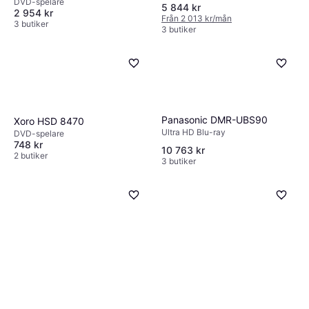
DVD-spelare
5 844 kr
2 954 kr
Från 2 013 kr/mån
3 butiker
3 butiker
Panasonic DMR-UBS90
Xoro HSD 8470
Ultra HD Blu-ray
DVD-spelare
748 kr
10 763 kr
2 butiker
3 butiker