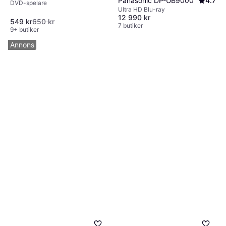
Panasonic DP-UB9000
4.7
DVD-spelare
Ultra HD Blu-ray
12 990 kr
549 kr
650 kr
7 butiker
9+ butiker
Annons