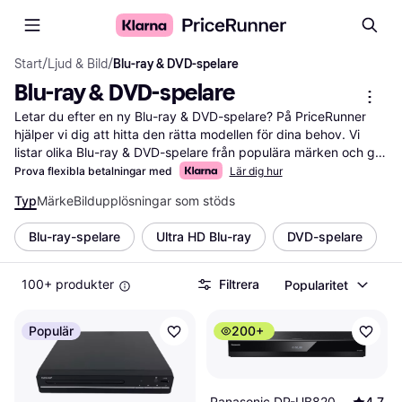
Start
/
Ljud & Bild
/
Blu-ray & DVD-spelare
Blu-ray & DVD-spelare
Letar du efter en ny Blu-ray & DVD-spelare? På PriceRunner 
hjälper vi dig att hitta den rätta modellen för dina behov. Vi 
listar olika Blu-ray & DVD-spelare från populära märken och ger 
dig möjlighet att jämföra priser och funktioner. Våra 
Prova flexibla betalningar med
Lär dig hur
användbara filter låter dig enkelt sortera efter specifikationer 
Typ
Märke
Bildupplösningar som stöds
som upplösning, anslutningsmöjligheter och pris. Det gör det 
lättare för dig att välja den spelare som passar bäst för ditt 
Blu-ray-spelare
Ultra HD Blu-ray
DVD-spelare
hem och din budget. Du kan också läsa recensioner från andra 
användare för att få en bättre förståelse för produkternas 
kvalitet och prestanda. Vi guidar dig till de bästa erbjudandena 
100+ produkter
Filtrera
Popularitet
och ser till att du får mest valuta för pengarna. Börja här för att 
hitta din nästa Blu-ray & DVD-spelare och njut av en fantastisk 
Populär
200+
filmupplevelse hemma!
Mer om blu-ray & dvd-spelare »
Panasonic DP-UB820
4.7