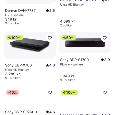
Ultra HD Blu-ray
Denver DVH-7787
2.5
DVD-spelare
349 kr
4 699 kr
9+ butiker
2 butiker
100+
50+
Sony BDP-S1700
3.9
Blu-ray-spelare
Sony UBP-X700
4.3
Ultra HD Blu-ray
3 289 kr
1 349 kr
9+ butiker
9+ butiker
-16%
100+
Sony DVP-SR760H
4.6