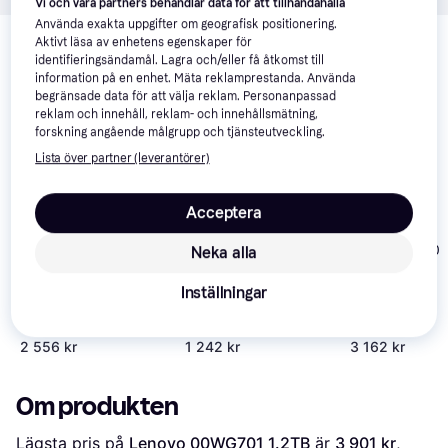
Vi och våra partners behandlar data för att tillhandahålla
Relaterade produkter
Använda exakta uppgifter om geografisk positionering.
Aktivt läsa av enhetens egenskaper för
identifieringsändamål. Lagra och/eller få åtkomst till
Vi har plockat fram ett urval av produkter som kanske skulle 
information på en enhet. Mäta reklamprestanda. Använda
intressera dig.
Visa alla
begränsade data för att välja reklam. Personanpassad
reklam och innehåll, reklam- och innehållsmätning,
forskning angående målgrupp och tjänsteutveckling.
Lista över partner (leverantörer)
Acceptera
HP 787648-00
Neka alla
Dell 400-AJPD 1.2TB
Inställningar
SAS 10K Hard Drive
Dell 400-ATJL 1.2TB
2 556 kr
1 242 kr
3 162 kr
Om produkten
Lägsta pris på 
Lenovo 00WG701 1.2TB
 är 
3 901 kr
, 