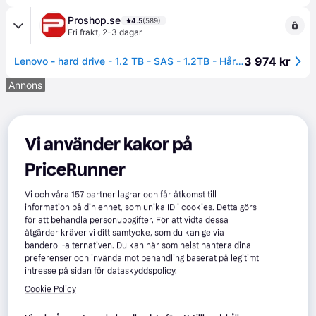
Proshop.se
4.5
(589)
Fri frakt
,
2-3 dagar
3 974 kr
Lenovo - hard drive - 1.2 TB - SAS - 1.2TB - Hårddisk - 00WG701 - Serial Attached SCSI - 2,5"
Annons
Vi använder kakor på
PriceRunner
Vi och våra
157
partner lagrar och får åtkomst till
information på din enhet, som unika ID i cookies. Detta görs
för att behandla personuppgifter. För att vidta dessa
åtgärder kräver vi ditt samtycke, som du kan ge via
banderoll-alternativen. Du kan när som helst hantera dina
preferenser och invända mot behandling baserat på legitimt
intresse på sidan för dataskyddspolicy.
Cookie Policy