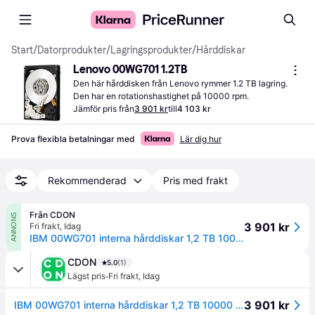
Start
/
Datorprodukter
/
Lagringsprodukter
/
Hårddiskar
Lenovo 00WG701 1.2TB
Den här hårddisken från Lenovo rymmer 1.2 TB lagring. 
Den har en rotationshastighet på 10000 rpm.
Jämför pris från
3 901 kr
till
4 103 kr
Prova flexibla betalningar med
Lär dig hur
Rekommenderad
Pris med frakt
Från CDON
ANNONS
3 901 kr
Fri frakt
,
Idag
IBM 00WG701 interna hårddiskar 1,2 TB 10000 RPM 2.5 SAS
CDON
5.0
(1)
·
Lägst pris
Fri frakt
,
Idag
3 901 kr
IBM 00WG701 interna hårddiskar 1,2 TB 10000 RPM 2.5 SAS