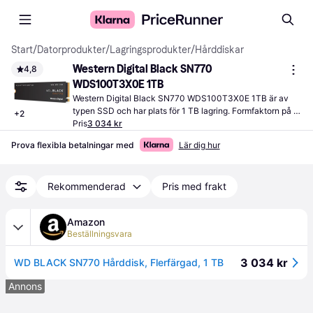
Start
/
Datorprodukter
/
Lagringsprodukter
/
Hårddiskar
Western Digital Black SN770 
4,8
WDS100T3X0E 1TB
Western Digital Black SN770 WDS100T3X0E 1TB är av 
typen SSD och har plats för 1 TB lagring. Formfaktorn på 
+
2
SSD:n är M.2.
Pris
3 034 kr
Prova flexibla betalningar med
Lär dig hur
Rekommenderad
Pris med frakt
Amazon
Beställningsvara
3 034 kr
WD BLACK SN770 Hårddisk, Flerfärgad, 1 TB
Annons