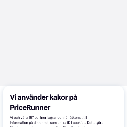
Relaterade produkter
Vi använder kakor på
Vi har plockat fram ett urval av produkter som kanske skulle 
intressera dig.
Visa alla
PriceRunner
Vi och våra
157
partner lagrar och får åtkomst till
-14%
Trendande
50+
information på din enhet, som unika ID i cookies. Detta görs