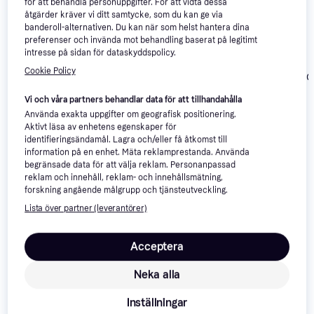
för att behandla personuppgifter. För att vidta dessa
åtgärder kräver vi ditt samtycke, som du kan ge via
banderoll-alternativen. Du kan när som helst hantera dina
Crucial P310 M.2
4.7
preferenser och invända mot behandling baserat på legitimt
Western Digital
intresse på sidan för dataskyddspolicy.
2280 NVMe
Kingston
SN7100 1TB NVMe
(PCIe Gen 4 x4)
Cookie Policy
SNV3S/2000G
SSD
SSD 1TB
1 590 kr
1 899 kr
2 790 kr
Vi och våra partners behandlar data för att tillhandahålla
Använda exakta uppgifter om geografisk positionering.
Aktivt läsa av enhetens egenskaper för
Recensioner
identifieringsändamål. Lagra och/eller få åtkomst till
information på en enhet. Mäta reklamprestanda. Använda
begränsade data för att välja reklam. Personanpassad
reklam och innehåll, reklam- och innehållsmätning,
forskning angående målgrupp och tjänsteutveckling.
Lista över partner (leverantörer)
Acceptera
Neka alla
Inställningar