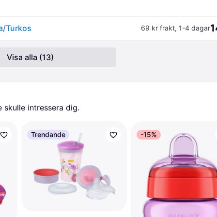
1
a/Turkos
69 kr frakt
,
1-4 dagar
Visa alla (13)
skulle intressera dig.
Trendande
-15%