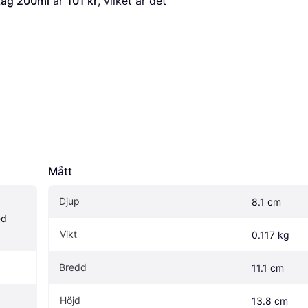
tag 200ml
 är 
101 kr
, vilket är det 
Mått
Djup
8.1 cm
d 
Vikt
0.117 kg
Bredd
11.1 cm
Höjd
13.8 cm