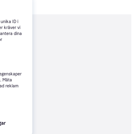
unika ID i
nderad
r kräver vi
hantera dina
ör
149 kr
 egenskaper
t. Mäta
01 kr
sad reklam
04 kr
gar