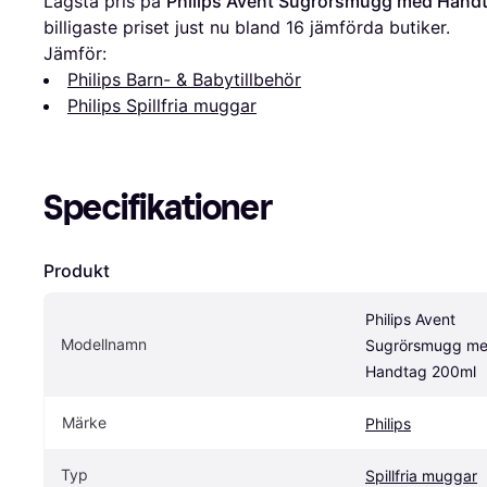
Lägsta pris på 
Philips Avent Sugrörsmugg med Hand
billigaste priset just nu bland 
16
 jämförda butiker.
Jämför:
Philips Barn- & Babytillbehör
Philips Spillfria muggar
Specifikationer
Produkt
Philips Avent 
Modellnamn
Sugrörsmugg me
Handtag 200ml
Märke
Philips
Typ
Spillfria muggar