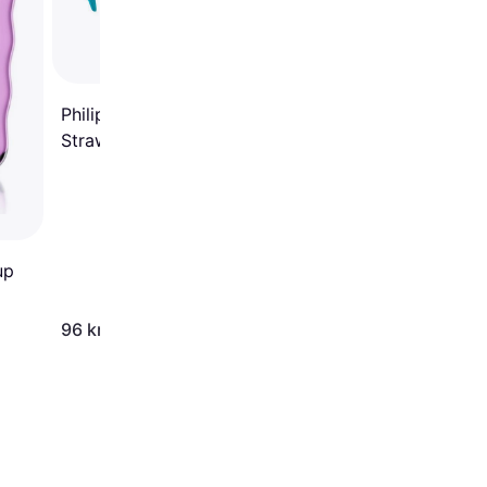
4.4
Philips Avent Bendy
Straw Cup
SCF796/02 - 200ml
up
96 kr
181 kr