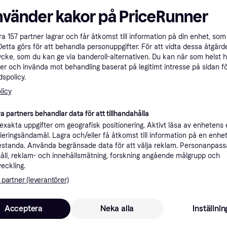
ner
nvänder kakor på PriceRunner
åra
157
partner lagrar och får åtkomst till information på din enhet, som 
Rekomme
Detta görs för att behandla personuppgifter. För att vidta dessa åtgärde
ycke, som du kan ge via banderoll-alternativen. Du kan när som helst 
er och invända mot behandling baserat på legitimt intresse på sidan f
spolicy.
39 kr frakt
,
1-4 dagar
licy
a partners behandlar data för att tillhandahålla
xakta uppgifter om geografisk positionering. Aktivt läsa av enhetens
ifieringsändamål. Lagra och/eller få åtkomst till information på en enhe
1
Philips Avent Straw Cup ergonomisk 200 ml Lila/Turkos SCF796/02
Lägst pris
standa. Använda begränsade data för att välja reklam. Personanpas
åll, reklam- och innehållsmätning, forskning angående målgrupp och
veckling.
 partner (leverantörer)
1
Fri frakt
Acceptera
Neka alla
Inställnin