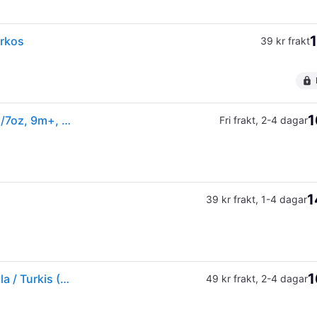
1
urkos
39 kr frakt
1
Philips Avent - Straw Cups, Bendy straw cup, 200ml/7oz, 9m+, 1-pack
Fri frakt
,
2-4 dagar
1
39 kr frakt
,
1-4 dagar
1
Philips Avent Sugerørskopper Girl Från Magasin - Lilla / Turkis (NO_SIZE)
49 kr frakt
,
2-4 dagar