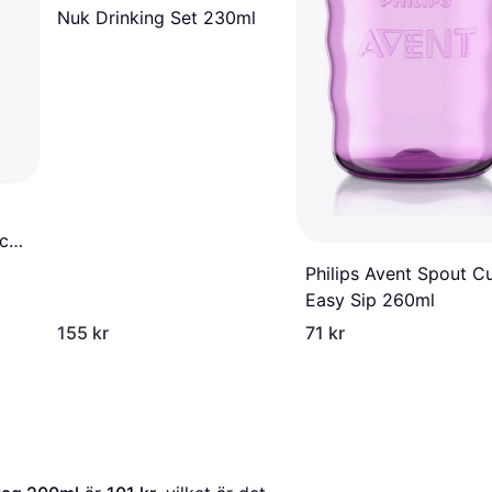
Nuk Drinking Set 230ml
ock
Philips Avent Spout C
Easy Sip 260ml
155 kr
71 kr