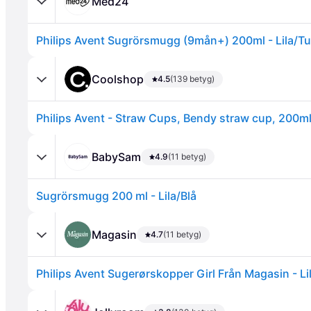
Med24
Philips Avent Sugrörsmugg (9mån+) 200ml - Lila/T
Coolshop
4.5
(139 betyg)
Annons
BabySam
4.9
(11 betyg)
Sugrörsmugg 200 ml - Lila/Blå
Magasin
4.7
(11 betyg)