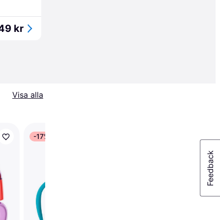
49 kr
Visa alla
-17%
Wow Baby 360 Transi
Cup 207ml