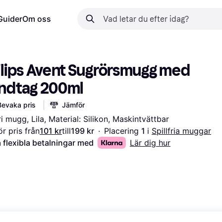
Guider
Om oss
ilips Avent Sugrörsmugg med 
ndtag 200ml
Bevaka pris
Jämför
fri mugg, Lila, Material: Silikon, Maskintvättbar
r pris från
101 kr
till
199 kr
·
Placering 
1 
i 
Spillfria muggar
 flexibla betalningar med
Lär dig hur