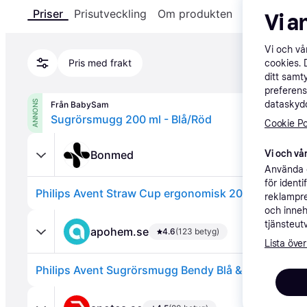
Priser
Prisutveckling
Om produkten
Specifikatio
Vi a
Vi och v
Pris med frakt
cookies. 
ditt samt
preferens
dataskydd
ANNONS
Från BabySam
Sugrörsmugg 200 ml - Blå/Röd
Cookie Po
Bonmed
Vi och vår
Använda e
för ident
reklampre
och inneh
tjänsteut
apohem.se
4.6
(123 betyg)
Lista över
Philips Avent Sugrörsmugg Bendy Blå & Röd 200 ml