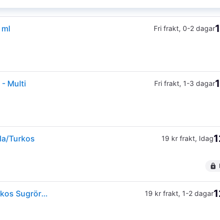
1
 ml
Fri frakt
,
0-2 dagar
1
- Multi
Fri frakt
,
1-3 dagar
1
la/Turkos
19 kr frakt
,
Idag
1
Philips Avent Sugrörsmuggen Bendy 200 ml Lila/Turkos Sugrörsmugg 1 st
19 kr frakt
,
1-2 dagar