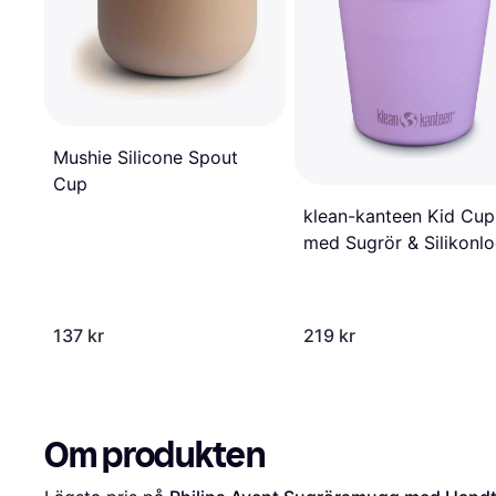
Mushie Silicone Spout
Cup
klean-kanteen Kid Cup
med Sugrör & Silikonl
Crocus Petal 296ml
137 kr
219 kr
Om produkten