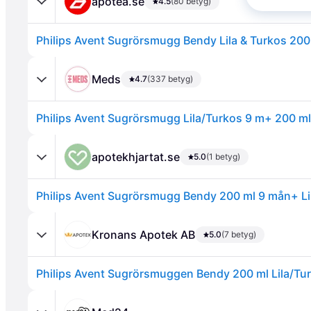
apotea.se
4.5
(80 betyg)
Philips Avent Sugrörsmugg Bendy Lila & Turkos 200
Meds
4.7
(337 betyg)
Philips Avent Sugrörsmugg Lila/Turkos 9 m+ 200 ml 
Annons
apotekhjartat.se
5.0
(1 betyg)
Philips Avent Sugrörsmugg Bendy 200 ml 9 mån+ Li
Kronans Apotek AB
5.0
(7 betyg)