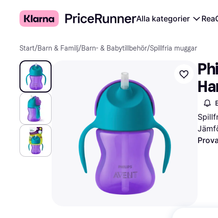
Alla kategorier
Rea
Start
/
Barn & Familj
/
Barn- & Babytillbehör
/
Spillfria muggar
Ph
Ha
Spill
Jämfö
Prova