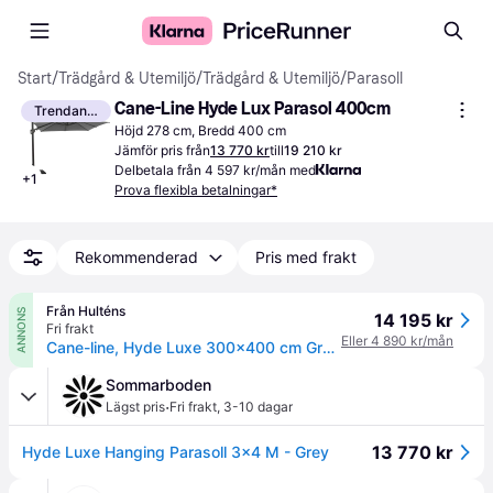
Start
/
Trädgård & Utemiljö
/
Trädgård & Utemiljö
/
Parasoll
Cane-Line Hyde Lux Parasol 400cm
Trendande
Höjd 278 cm, Bredd 400 cm
Jämför pris från
13 770 kr
till
19 210 kr
Delbetala från 4 597 kr/mån med
+
1
Prova flexibla betalningar*
Rekommenderad
Pris med frakt
Från Hulténs
ANNONS
14 195 kr
Fri frakt
Eller 4 890 kr/mån
Cane-line, Hyde Luxe 300x400 cm Grå frihängande parasoll
Sommarboden
·
Lägst pris
Fri frakt
,
3-10 dagar
13 770 kr
Hyde Luxe Hanging Parasoll 3x4 M - Grey