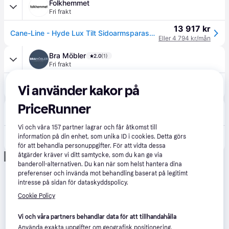
Folkhemmet
Fri frakt
13 917 kr
Cane-Line - Hyde Lux Tilt Sidoarmsparasoll 3x4m
Eller 4 794 kr/mån
Bra Möbler
2.0
(1)
Fri frakt
14 195 kr
Cane-line Hyde luxe parasoll Grå 3 x 4 m
Vi använder kakor på
Eller 4 890 kr/mån
PriceRunner
Hulténs
Fri frakt
Vi och våra
157
partner lagrar och får åtkomst till
14 195 kr
information på din enhet, som unika ID i cookies. Detta görs
Cane-line, Hyde Luxe 300x400 cm Grå frihängande parasoll
Eller 4 890 kr/mån
för att behandla personuppgifter. För att vidta dessa
åtgärder kräver vi ditt samtycke, som du kan ge via
Annons
banderoll-alternativen. Du kan när som helst hantera dina
preferenser och invända mot behandling baserat på legitimt
intresse på sidan för dataskyddspolicy.
Cookie Policy
Vi och våra partners behandlar data för att tillhandahålla
Använda exakta uppgifter om geografisk positionering.