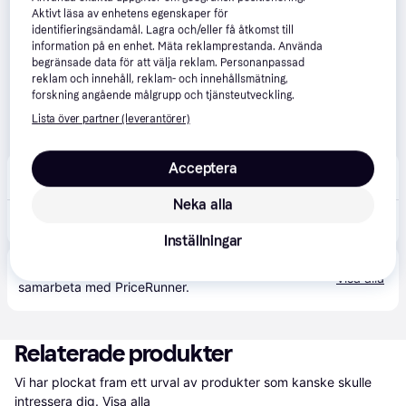
Aktivt läsa av enhetens egenskaper för
identifieringsändamål. Lagra och/eller få åtkomst till
information på en enhet. Mäta reklamprestanda. Använda
begränsade data för att välja reklam. Personanpassad
reklam och innehåll, reklam- och innehållsmätning,
forskning angående målgrupp och tjänsteutveckling.
Lista över partner (leverantörer)
Acceptera
Kila Möbler
5.0
(1)
Fri frakt
,
Imorgon
Neka alla
16 700 kr
Hyde Luxe hängparasoll antracitgrå 300x400 cm - Mörkgrå
Eller 5 753 kr/mån
Inställningar
Produkten finns även hos 
2
butiker
 som valt att inte 
Visa alla
samarbeta med PriceRunner.
Relaterade produkter
Vi har plockat fram ett urval av produkter som kanske skulle 
intressera dig.
Visa alla