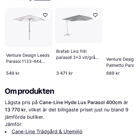
Brafab Linz frih
Venture Design Leeds
parasoll 3x3 vit/grå
Venture Desig
Parasol 1133-444
300cm
Palmetto Paras
300cm
270cm
549 kr
3 471 kr
689 kr
Om produkten
Lägsta pris på 
Cane-Line Hyde Lux Parasol 400cm
 är 
13 770 kr
, vilket är det billigaste priset just nu bland 
9
jämförda butiker.
Jämför:
Cane-Line Trädgård & Utemiljö