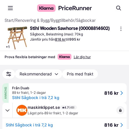
Start
/
Renovering & Bygg
/
Byggtillbehör
/
Sågbockar
Stihl Wooden Sawhorse (00008814602)
Sågbock, Belastning (max): 70kg
Jämför pris från
816 kr
till
995 kr
+
1
Prova flexibla betalningar med
Lär dig hur
Rekommenderad
Pris med frakt
Från Duab
ANNONS
816 kr
89 kr frakt
,
1-2 dagar
Stihl Sågbock i trä 7,2 kg
maskinklippet.se
4.7
(49)
·
Lägst pris
89 kr frakt
,
1-2 dagar
816 kr
Stihl Sågbock i trä 7,2 kg