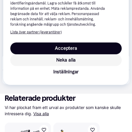
identifieringsändamål. Lagra och/eller få åtkomst till
information på en enhet. Mäta reklamprestanda. Använda
begränsade data för att välja reklam. Personanpassad
reklam och innehåll, reklam- och innehållsmätning,
forskning angående målgrupp och tjänsteutveckling.
Lista över partner (leverantörer)
Acceptera
Neka alla
Söderströms
4.8
(33)
Fri frakt
Inställningar
995 kr
Stihl Sågbock i trä, 7,2 kg
Relaterade produkter
Vi har plockat fram ett urval av produkter som kanske skulle 
intressera dig.
Visa alla