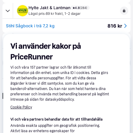
Hylte Jakt & Lantman
4.8
(284)
·
Lägst pris
89 kr frakt
,
1-2 dagar
816 kr
Stihl Sågbock i trä 7,2 kg
Duab
4.5
(54)
·
Lägst pris
89 kr frakt
,
1-2 dagar
Vi använder kakor på
PriceRunner
816 kr
Stihl Sågbock i trä 7,2 kg
Vi och våra
157
partner lagrar och får åtkomst till
Skog&Cykel.se
information på din enhet, som unika ID i cookies. Detta görs
för att behandla personuppgifter. För att vidta dessa
åtgärder kräver vi ditt samtycke, som du kan ge via
840 kr
STIHL Sågbock i trä
banderoll-alternativen. Du kan när som helst hantera dina
preferenser och invända mot behandling baserat på legitimt
Annons
intresse på sidan för dataskyddspolicy.
Cookie Policy
Vi och våra partners behandlar data för att tillhandahålla
Använda exakta uppgifter om geografisk positionering.
Aktivt läsa av enhetens egenskaper för