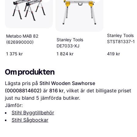
Stanley Tools
Metabo MAB 82
Stanley Tools
STST81337-1
(626990000)
DE7033-XJ
1 375 kr
1 824 kr
419 kr
Om produkten
Lägsta pris på 
Stihl Wooden Sawhorse 
(00008814602)
 är 
816 kr
, vilket är det billigaste priset 
just nu bland 
5
 jämförda butiker.
Jämför:
Stihl Byggtillbehör
Stihl Sågbockar