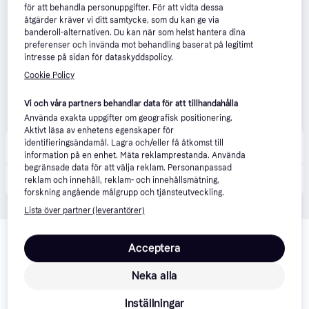
för att behandla personuppgifter. För att vidta dessa
åtgärder kräver vi ditt samtycke, som du kan ge via
banderoll-alternativen. Du kan när som helst hantera dina
preferenser och invända mot behandling baserat på legitimt
intresse på sidan för dataskyddspolicy.
Cookie Policy
Vi och våra partners behandlar data för att tillhandahålla
Använda exakta uppgifter om geografisk positionering.
Aktivt läsa av enhetens egenskaper för
eStore
identifieringsändamål. Lagra och/eller få åtkomst till
Fri frakt
information på en enhet. Mäta reklamprestanda. Använda
begränsade data för att välja reklam. Personanpassad
3 649 kr
Partyhögtalare med subwoofer, Bluetooth, 120W RMS
reklam och innehåll, reklam- och innehållsmätning,
forskning angående målgrupp och tjänsteutveckling.
Lista över partner (leverantörer)
Relaterade produkter
Acceptera
Vi har plockat fram ett urval av produkter som kanske skulle 
intressera dig.
Visa alla
Neka alla
Inställningar