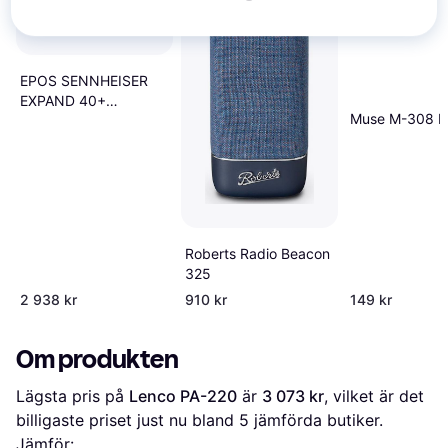
EPOS SENNHEISER
EXPAND 40+
Muse M-308 B
Bluetooth
Speakerphone with
dongle
Roberts Radio Beacon
325
2 938 kr
910 kr
149 kr
Om produkten
Lägsta pris på 
Lenco PA-220
 är 
3 073 kr
, vilket är det 
billigaste priset just nu bland 
5
 jämförda butiker.
Jämför: