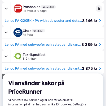
Proshop.se
4.5
(589)
Fri frakt
,
8-9 dagar
3 146 kr
Lenco PA-220BK - PA with subwoofer and detachable tweeter column - Black
Ginza
4.8
(13)
Fri frakt
3 389 kr
Lenco PA med subwoofer och avtagbar diskantpelare
Teknikproffset
119 kr frakt
3 375 kr
Lenco PA med subwoofer och avtagbar diskantpelare
Annons
Vi använder kakor på
PriceRunner
Vi och våra
157
partner lagrar och får åtkomst till
information på din enhet, som unika ID i cookies. Detta görs