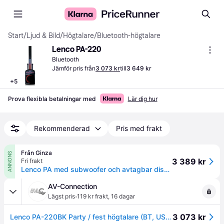
Start
/
Ljud & Bild
/
Högtalare
/
Bluetooth-högtalare
Lenco PA-220
Bluetooth
Jämför pris från
3 073 kr
till
3 649 kr
+
5
Prova flexibla betalningar med
Lär dig hur
Rekommenderad
Pris med frakt
Från Ginza
ANNONS
3 389 kr
Fri frakt
Lenco PA med subwoofer och avtagbar diskantpelare
AV-Connection
·
Lägst pris
119 kr frakt
,
16 dagar
3 073 kr
Lenco PA-220BK Party / fest högtalare (BT, USB, FM radio) | Svart