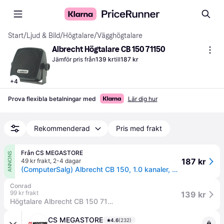
Start
/
Ljud & Bild
/
Högtalare
/
Vägghögtalare
Albrecht Högtalare CB 150 71150
Jämför pris från
139 kr
till
187 kr
+
4
Prova flexibla betalningar med
Lär dig hur
Rekommenderad
Pris med frakt
Från CS MEGASTORE
ANNONS
187 kr
49 kr frakt
,
2-4 dagar
(ComputerSalg) Albrecht CB 150, 1.0 kanaler, Kabel & Trådlös, 3 W, 350 - 5000 hz, 8 O, Svart
Conrad
99 kr frakt
139 kr
Högtalare Albrecht CB 150 71150
CS MEGASTORE
4.6
(232)