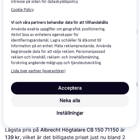
intresse på sidan för dataskyddspolicy.
Vi har plockat fram ett urval av produkter som kanske skulle 
Cookie Policy
intressera dig.
Visa alla
Vi och våra partners behandlar data för att tillhandahålla
Använda exakta uppgifter om geografisk positionering.
Trendande
Trendande
Aktivt läsa av enhetens egenskaper för
identifieringsändamål. Lagra och/eller få åtkomst till
information på en enhet. Mäta reklamprestanda. Använda
begränsade data för att välja reklam. Personanpassad
reklam och innehåll, reklam- och innehållsmätning,
forskning angående målgrupp och tjänsteutveckling.
Power Dynamics
Lista över partner (leverantörer)
DS50A
DLS Flatbox Sl
Acceptera
Mini
Audac ARES5A
1 248 kr
3 370 kr
1 245 kr
Neka alla
Inställningar
Om produkten
Lägsta pris på 
Albrecht Högtalare CB 150 71150
 är 
139 kr
, vilket är det billigaste priset just nu bland 
2