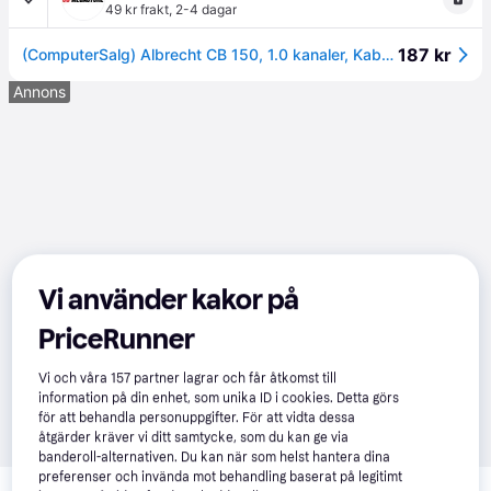
49 kr frakt
,
2-4 dagar
187 kr
(ComputerSalg) Albrecht CB 150, 1.0 kanaler, Kabel & Trådlös, 3 W, 350 - 5000 hz, 8 O, Svart
Annons
Vi använder kakor på
PriceRunner
Vi och våra
157
partner lagrar och får åtkomst till
information på din enhet, som unika ID i cookies. Detta görs
för att behandla personuppgifter. För att vidta dessa
åtgärder kräver vi ditt samtycke, som du kan ge via
banderoll-alternativen. Du kan när som helst hantera dina
Relaterade produkter
preferenser och invända mot behandling baserat på legitimt