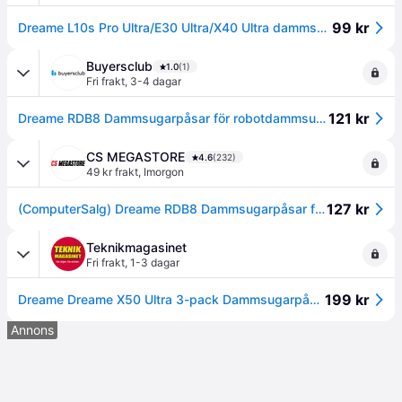
99 kr
Dreame L10s Pro Ultra/E30 Ultra/X40 Ultra dammsugarpåsar (3-pk)
Buyersclub
1.0
(1)
Fri frakt
,
3-4 dagar
121 kr
Dreame RDB8 Dammsugarpåsar för robotdammsugare
CS MEGASTORE
4.6
(232)
49 kr frakt
,
Imorgon
127 kr
(ComputerSalg) Dreame RDB8 Dammsugarpåsar för robotdammsugare - 3-pack
Teknikmagasinet
Fri frakt
,
1-3 dagar
199 kr
Dreame Dreame X50 Ultra 3-pack Dammsugarpåsar
Annons