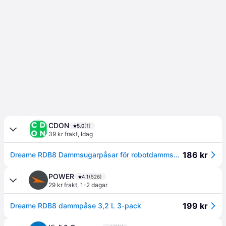
CDON
5.0
(1)
39 kr frakt
,
Idag
186 kr
Dreame RDB8 Dammsugarpåsar för robotdammsugare - 3-pack
POWER
4.1
(526)
29 kr frakt
,
1-2 dagar
199 kr
Dreame RDB8 dammpåse 3,2 L 3-pack