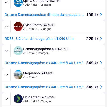
Kjell & Company
3.7
(3)
49 kr frakt
,
1-2 dagar
199 kr
Dreame Dammsugarpåsar till robotdammsugare med självtömning
CyberPhoto
4.7
(30)
29 kr frakt
,
1-2 dagar
229 kr
RDB8, 3,2 Liter damsugarpåse till X40 Ultra
Dammsugarpåsar.nu
4.1
(70)
29 kr frakt
,
Imorgon
249 kr
Dreame Dammsugarpåse x3 X40 Ultra/L40 Ultra/L10s Ultra gen2
Megashop
4.2
(83)
29 kr frakt
249 kr
Dreame Dammsugarpåse x3 X40 Ultra/L40 Ultra/L10s Ultra gen2
Elgiganten
4.1
(4634)
49 kr frakt
,
1-2 dagar