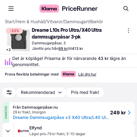
Start
/
Hem & Hushåll
/
Vitvaror
/
Dammsugartillbehör
Dreame L10s Pro Ultra/X40 Ultra 
-33%
dammsugarpåsar 3-pk
Dammsugarpåsar, 3
Jämför pris från
99 kr
till
413 kr
+
2
Det är köpläge! Priserna är för närvarande 
43 kr
 lägre än 
genomsnittet.
Prova flexibla betalningar med
Lär dig hur
Rekommenderad
Pris med frakt
Från Dammsugarpåsar.nu
ANNONS
249 kr
29 kr frakt
,
Imorgon
Dreame Dammsugarpåse x3 X40 Ultra/L40 Ultra/L10s Ultra gen2
Elfynd
·
Lägst pris
79 kr frakt
,
5-10 dagar