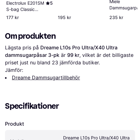
Miele
Electrolux E201SM
5
Dammsugarpå
S-bag Classic
12557060
Long Performance
177 kr
195 kr
235 kr
12-pack
Om produkten
Lägsta pris på 
Dreame L10s Pro Ultra/X40 Ultra 
dammsugarpåsar 3-pk
 är 
99 kr
, vilket är det billigaste 
priset just nu bland 
23
 jämförda butiker.
Jämför:
Dreame Dammsugartillbehör
Specifikationer
Produkt
Dreame L10s Pro Ultra/X40 Ultra 