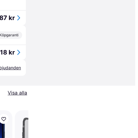
87 kr
Köpgaranti
18 kr
erbjudanden
Visa alla
Holdit Phone Case W