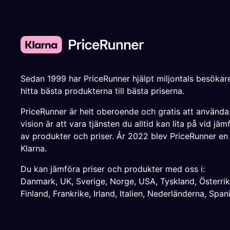
Sedan 1999 har PriceRunner hjälpt miljontals besökare
hitta bästa produkterna till bästa priserna.
PriceRunner är helt oberoende och gratis att använda
vision är att vara tjänsten du alltid kan lita på vid jäm
av produkter och priser. År 2022 blev PriceRunner en
Klarna.
Du kan jämföra priser och produkter med oss i:
Danmark
,
UK
,
Sverige
,
Norge
,
USA
,
Tyskland
,
Österri
Finland
,
Frankrike
,
Irland
,
Italien
,
Nederländerna
,
Span