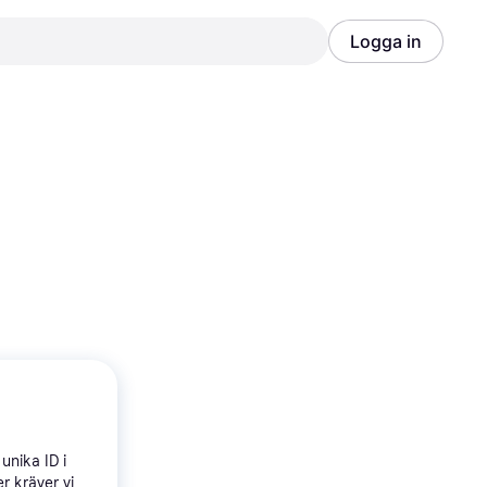
Logga in
Annons
Annons
unika ID i
r kräver vi