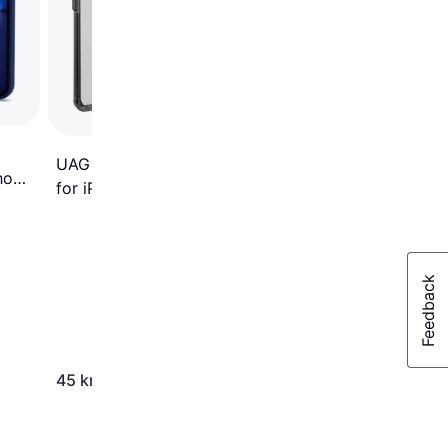
Pink/Transparent iPh
12 Pro
UAG Mouve Series Case
hone
for iPhone 12/12 Pro
45 kr
289 kr