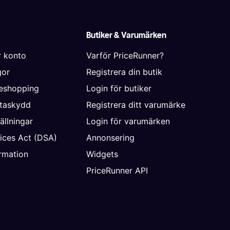
Butiker & Varumärken
r konto
Varför PriceRunner?
gor
Registrera din butik
neshopping
Login för butiker
ataskydd
Registrera ditt varumärke
ällningar
Login för varumärken
vices Act (DSA)
Annonsering
rmation
Widgets
PriceRunner API