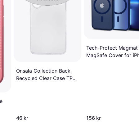
Tech-Protect Magmat
MagSafe Cover for iP
12/12 Pro
Onsala Collection Back
Recycled Clear Case TPU
iPhone 12/12 Pro
e
46 kr
156 kr