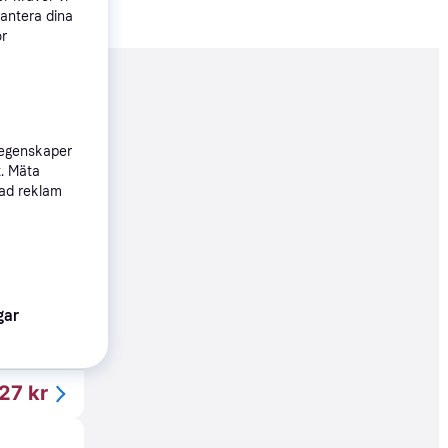
hantera dina
ör
nderad
 egenskaper
127 kr
t. Mäta
sad reklam
Köpgaranti
26 kr
gar
r till 9 aug
27 kr