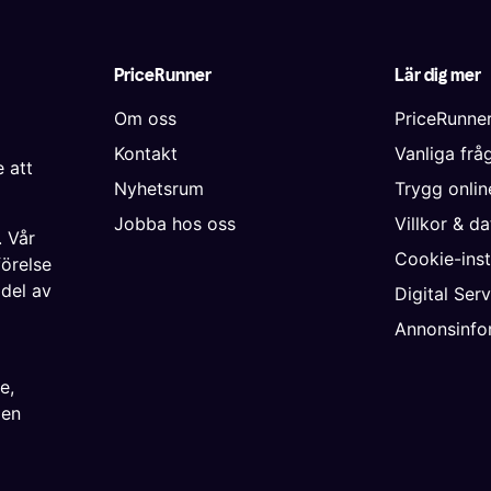
PriceRunner
Lär dig mer
Om oss
PriceRunne
Kontakt
Vanliga frå
 att
Nyhetsrum
Trygg onli
Jobba hos oss
Villkor & d
. Vår
Cookie-inst
förelse
 del av
Digital Ser
Annonsinfo
ke
,
ien