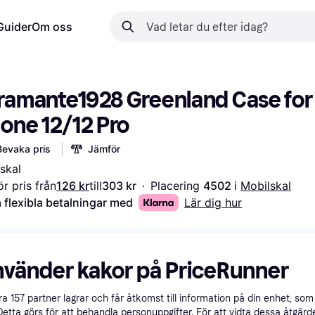
Guider
Om oss
ramante1928 Greenland Case for 
hone 12/12 Pro
Bevaka pris
Jämför
skal
r pris från
126 kr
till
303 kr
·
Placering 
4502 
i 
Mobilskal
 flexibla betalningar med
Lär dig hur
nvänder kakor på PriceRunner
åra
157
partner lagrar och får åtkomst till information på din enhet, som 
Detta görs för att behandla personuppgifter. För att vidta dessa åtgärde