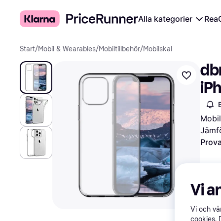
Alla kategorier
Rea
Start
/
Mobil & Wearables
/
Mobiltillbehör
/
Mobilskal
db
iP
Mobil
Jämfö
Prova
Vi a
Vi och v
cookies. 