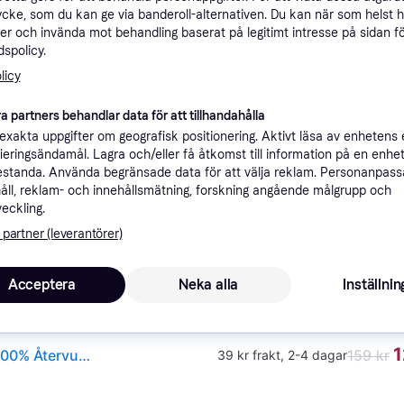
ycke, som du kan ge via banderoll-alternativen. Du kan när som helst 
ner
er och invända mot behandling baserat på legitimt intresse på sidan f
spolicy.
licy
Rekomme
a partners behandlar data för att tillhandahålla
xakta uppgifter om geografisk positionering. Aktivt läsa av enhetens
159 kr
39 kr frakt
,
2-4 dagar
ifieringsändamål. Lagra och/eller få åtkomst till information på en enhe
iPhone 12/12 Pro dbramante1928 Greenland Skal - 100% Återvunnen Plast - Transparent
standa. Använda begränsade data för att välja reklam. Personanpas
åll, reklam- och innehållsmätning, forskning angående målgrupp och
veckling.
 partner (leverantörer)
1
(ComputerSalg) dbramante1928 Greenland - Baksidesskydd för mobiltelefon - fastsnäppbar - 100 % återvunnen plast - klar - för Apple iPhone 12, 12 Pro
·
Lägst pris
49 kr frakt
,
2-4 dagar
Acceptera
Neka alla
Inställnin
Köpgaranti
Gälle
1
iPhone 12/12 Pro dbramante1928 Greenland Skal - 100% Återvunnen Plast - Transparent
159 kr
39 kr frakt
,
2-4 dagar