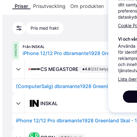
ditt samt
Priser
Prisutveckling
Om produkten
Specifikatio
preferens
dataskydd
Cookie Po
Pris med frakt
Vi och vår
Använda e
ANNONS
Från INSKAL
för ident
reklampre
och inneh
CS MEGASTORE
4.6
(232 betyg)
tjänsteut
Lista över
INSKAL