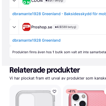
CDON
5.0
(1 betyg)
Proshop.se
4.5
(589 betyg)
dbramante1928 Greenland
Annons
Produkten finns även hos 
1
butik
 som valt att inte samarbet
Relaterade produkter
Vi har plockat fram ett urval av produkter som kanske 
-41%