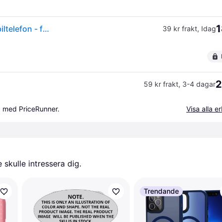
1
dbramante1928 Greenland - Baksidesskydd för mobiltelefon - fastsnäppbar - 100 % återvunnen plast - klar - för Apple iPhone 12, 12 Pro
39 kr frakt
,
Idag
2
59 kr frakt
,
3-4 dagar
a med PriceRunner.
Visa alla 
skulle intressera dig.
Trendande