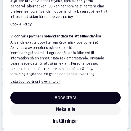
åtgärder kräver vi ditt samtycke, som du kan ge via
banderoll-alternativen. Du kan när som helst hantera dina
preferenser och invända mot behandling baserat på legitimt
intresse på sidan för dataskyddspolicy.
Cookie Policy
Vi och våra partners behandlar data för att tillhandahålla
Använda exakta uppgifter om geografisk positionering.
Aktivt läsa av enhetens egenskaper för
identifieringsändamål. Lagra och/eller få åtkomst till
information på en enhet. Mäta reklamprestanda. Använda
DOZ Apotek
3.8
(23)
begränsade data för att välja reklam. Personanpassad
Fri frakt
,
1-3 dagar
reklam och innehåll, reklam- och innehållsmätning,
forskning angående målgrupp och tjänsteutveckling.
499 kr
Carriwell Belly Binder eko natur L/XL 1 st
Lista över partner (leverantörer)
apohem.se
4.6
(122)
Fri frakt
Acceptera
499 kr
Carriwell Belly Binder Natur S/M
Neka alla
Boozt
Inställningar
49 kr frakt