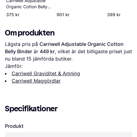
Carriwell Adjustable
Organic Cotton Belly
Binder
375 kr
901 kr
399 kr
Om produkten
Lägsta pris på 
Carriwell Adjustable Organic Cotton 
Belly Binder
 är 
449 kr
, vilket är det billigaste priset just 
nu bland 
15
 jämförda butiker.
Jämför:
Carriwell Graviditet & Amning
Carriwell Maggördlar
Specifikationer
Produkt