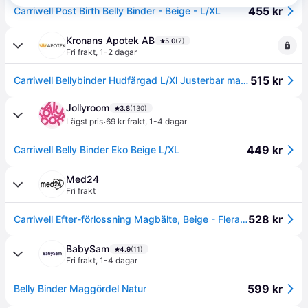
455 kr
Carriwell Post Birth Belly Binder - Beige - L/XL
Kronans Apotek AB
5.0
(7)
Fri frakt
,
1-2 dagar
515 kr
Carriwell Bellybinder Hudfärgad L/Xl Justerbar maggördel efter förlossning 1 st
Jollyroom
3.8
(130)
·
Lägst pris
69 kr frakt
,
1-4 dagar
449 kr
Carriwell Belly Binder Eko Beige L/XL
Med24
Fri frakt
528 kr
Carriwell Efter-förlossning Magbälte, Beige - Flera storlekar
BabySam
4.9
(11)
Fri frakt
,
1-4 dagar
599 kr
Belly Binder Maggördel Natur