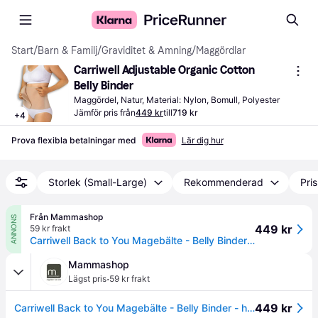
Start
/
Barn & Familj
/
Graviditet & Amning
/
Maggördlar
Carriwell Adjustable Organic Cotton 
Belly Binder
Maggördel, Natur, Material: Nylon, Bomull, Polyester
Jämför pris från
449 kr
till
719 kr
+
4
Prova flexibla betalningar med
Lär dig hur
Storlek (Small-Large)
Rekommenderad
Pri
Från Mammashop
ANNONS
449 kr
59 kr frakt
Carriwell Back to You Magebälte - Belly Binder - honung L/XL
Mammashop
·
Lägst pris
59 kr frakt
449 kr
Carriwell Back to You Magebälte - Belly Binder - honung L/XL