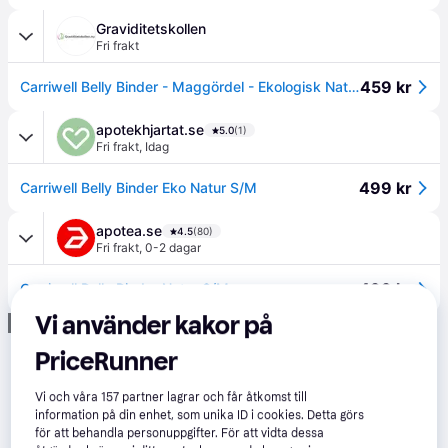
Graviditetskollen
Fri frakt
459 kr
Carriwell Belly Binder - Maggördel - Ekologisk Natur L/XL (101 - 140 cm)
apotekhjartat.se
5.0
(1)
Fri frakt
,
Idag
499 kr
Carriwell Belly Binder Eko Natur S/M
apotea.se
4.5
(80)
Fri frakt
,
0-2 dagar
499 kr
Carriwell Belly Binder Natur S/M
Vi använder kakor på
Annons
PriceRunner
Vi och våra
157
partner lagrar och får åtkomst till
information på din enhet, som unika ID i cookies. Detta görs
för att behandla personuppgifter. För att vidta dessa