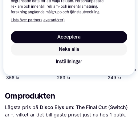
begränsade data för att välja reklam. Personanpassad
reklam och innehåll, reklam- och innehållsmätning,
forskning angående målgrupp och tjänsteutveckling.
Lista över partner (leverantörer)
Acceptera
Neka alla
Inställningar
Aragami 2 (Switch)
Grand Theft Auto: The
The House of t
Trilogy – The
Dead: Remake
Definitive Edition
(Switch)
358 kr
263 kr
249 kr
(Switch)
Om produkten
Lägsta pris på 
Disco Elysium: The Final Cut (Switch)
är 
-
, vilket är det billigaste priset just nu hos 1 butik.