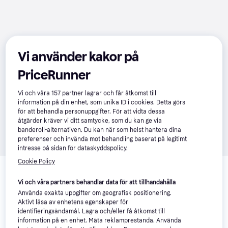
Vi använder kakor på
PriceRunner
Vi och våra
157
partner lagrar och får åtkomst till
information på din enhet, som unika ID i cookies. Detta görs
för att behandla personuppgifter. För att vidta dessa
åtgärder kräver vi ditt samtycke, som du kan ge via
banderoll-alternativen. Du kan när som helst hantera dina
preferenser och invända mot behandling baserat på legitimt
intresse på sidan för dataskyddspolicy.
Relaterade produkter
Cookie Policy
Vi har plockat fram ett urval av produkter som kanske skulle 
Vi och våra partners behandlar data för att tillhandahålla
intressera dig.
Visa alla
Använda exakta uppgifter om geografisk positionering.
Aktivt läsa av enhetens egenskaper för
identifieringsändamål. Lagra och/eller få åtkomst till
Trendande
information på en enhet. Mäta reklamprestanda. Använda