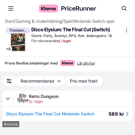
Start
/
Gaming & Underhållning
/
Spel
/
Nintendo Switch-spel
Disco Elysium: The Final Cut (Switch)
Trendande
Genre: Party, Äventyr, RPG, Rek. åldersgräns: 18
För närvarande
ej i lager
+
6
Prova flexibla betalningar med
Lär dig hur
Rekommenderad
Pris med frakt
Retro Dungeon
Ej i lager
589 kr
Disco Elysium The Final Cut Nintendo Switch
Annons