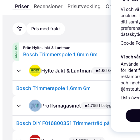
Priser
Recensioner
Prisutveckling
Om produkten
Vi och v
cookies. 
ditt samt
preferens
Pris med frakt
dataskydd
Cookie Po
ANNONS
Från Hylte Jakt & Lantman
Bosch Trimmerspole 1,6mm 6m
Vi och vår
Använda e
Hylte Jakt & Lantman
för ident
4.8
(284 betyg)
reklampre
och inneh
Bosch Trimmerspole 1,6mm 6m
tjänsteut
Lista över
Proffsmagasinet
4.7
(551 betyg)
Bosch DIY F016800351 Trimmertråd på spole, för A