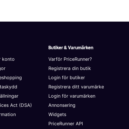
Butiker & Varumärken
r konto
Varför PriceRunner?
gor
Registrera din butik
neshopping
Login för butiker
ataskydd
Registrera ditt varumärke
ällningar
Login för varumärken
vices Act (DSA)
Annonsering
rmation
Widgets
PriceRunner API