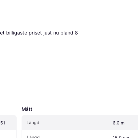
det billigaste priset just nu bland 
8
Mått
Längd
351
6.0 m
Längd
15.0 cm