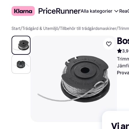
Alla kategorier
Rea
Start
/
Trädgård & Utemiljö
/
Tillbehör till trädgårdsmaskiner
/
Trimm
Bo
3,9
Trim
Jämfö
Prova
Vi a