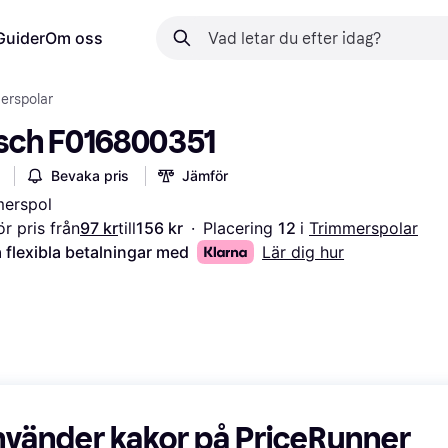
Guider
Om oss
erspolar
sch F016800351
Bevaka pris
Jämför
merspol
r pris från
97 kr
till
156 kr
·
Placering 
12 
i 
Trimmerspolar
 flexibla betalningar med
Lär dig hur
nvänder kakor på PriceRunner