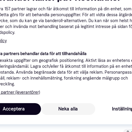
Specifikationer
åra
157
partner lagrar och får åtkomst till information på din enhet, som 
Detta görs för att behandla personuppgifter. För att vidta dessa åtgärde
ycke, som du kan ge via banderoll-alternativen. Du kan när som helst 
er och invända mot behandling baserat på legitimt intresse på sidan f
Rekomme
spolicy.
licy
89 kr frakt
,
1-2 daga
a partners behandlar data för att tillhandahålla
xakta uppgifter om geografisk positionering. Aktivt läsa av enhetens
ifieringsändamål. Lagra och/eller få åtkomst till information på en enhe
standa. Använda begränsade data för att välja reklam. Personanpas
åll, reklam- och innehållsmätning, forskning angående målgrupp och
·
Lägst pris
89 kr frakt
,
1-2 dagar
veckling.
 partner (leverantörer)
Acceptera
Neka alla
Inställnin
1
RT 30-36 LI
59 kr frakt
,
1-2 dagar