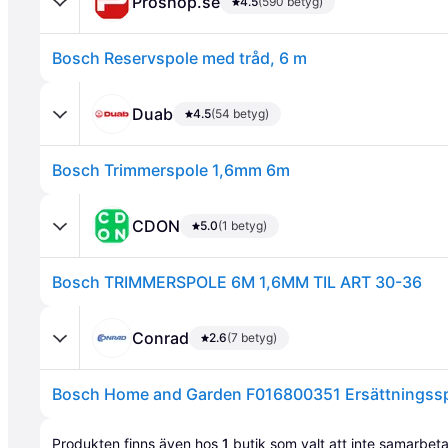
Proshop.se
4.5
(590 betyg)
Bosch Reservspole med tråd, 6 m
Duab
4.5
(54 betyg)
Bosch Trimmerspole 1,6mm 6m
Annons
CDON
5.0
(1 betyg)
Bosch TRIMMERSPOLE 6M 1,6MM TIL ART 30-36
Conrad
2.6
(7 betyg)
Annons
Produkten finns även hos 
1
butik
 som valt att inte samarbet