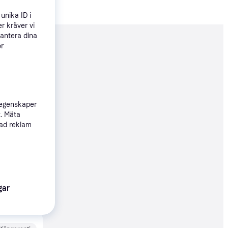
unika ID i
r kräver vi
hantera dina
ör
nderad
97 kr
r
 egenskaper
t. Mäta
Köpgaranti
sad reklam
97 kr
Köpgaranti
gar
05 kr