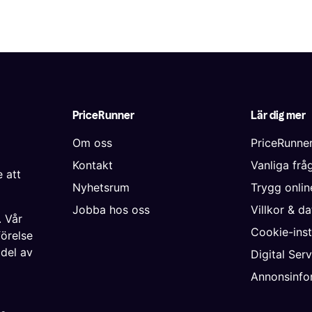
PriceRunner
Lär dig mer
Om oss
PriceRunne
Kontakt
Vanliga frå
 att
Nyhetsrum
Trygg onli
Jobba hos oss
Villkor & d
. Vår
Cookie-inst
förelse
 del av
Digital Ser
Annonsinfo