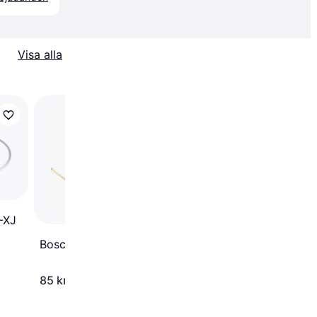
Visa alla
Trendande
Makita 197296-3
-XJ
4
Bosch F016800351
85 kr
277 kr