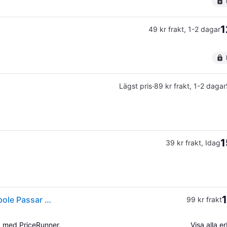
1
49 kr frakt
,
1-2 dagar
·
Lägst pris
89 kr frakt
,
1-2 dagar
1
39 kr frakt
,
Idag
1
Bosch Home and Garden F016800351 Ersättningsspole Passar till: Bosch ART 30-36 LI, Bosch ART 24, Bosch ART 27, Bosch ART 30
99 kr frakt
a med PriceRunner.
Visa alla 