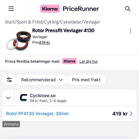
Start
/
Sport & Fritid
/
Cykling
/
Cykeldelar
/
Vevlager
Rotor Pressfit Vevlager 4130
Vevlager
Pris
419 kr
Prova flexibla betalningar med
Lär dig hur
Rekommenderad
Pris med frakt
Cyclstore.se
59 kr frakt
,
2-4 dagar
419 kr
Rotor PF4130 Vevlager, 30mm
Annons