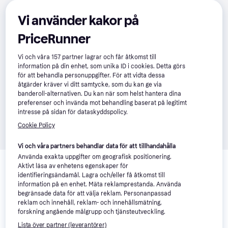
Vi använder kakor på
PriceRunner
Vi och våra
157
partner lagrar och får åtkomst till
information på din enhet, som unika ID i cookies. Detta görs
för att behandla personuppgifter. För att vidta dessa
åtgärder kräver vi ditt samtycke, som du kan ge via
banderoll-alternativen. Du kan när som helst hantera dina
preferenser och invända mot behandling baserat på legitimt
intresse på sidan för dataskyddspolicy.
Cookie Policy
Vi och våra partners behandlar data för att tillhandahålla
Relaterade produkter
Använda exakta uppgifter om geografisk positionering.
Aktivt läsa av enhetens egenskaper för
Vi har plockat fram ett urval av produkter som kanske skulle 
identifieringsändamål. Lagra och/eller få åtkomst till
intressera dig.
Visa alla
information på en enhet. Mäta reklamprestanda. Använda
begränsade data för att välja reklam. Personanpassad
reklam och innehåll, reklam- och innehållsmätning,
Trendande
forskning angående målgrupp och tjänsteutveckling.
Lista över partner (leverantörer)