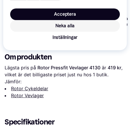
Acceptera
Shimano Dura 
Shimano Krankboks
R9100 Bottom
BB-MT501 Hollowtech
Neka alla
Sram GXP Bottom
Bracket
II
Bracket
Inställningar
349 kr
159 kr
329 kr
Om produkten
Lägsta pris på 
Rotor Pressfit Vevlager 4130
 är 
419 kr
, 
vilket är det billigaste priset just nu hos 1 butik.
Jämför:
Rotor Cykeldelar
Rotor Vevlager
Specifikationer