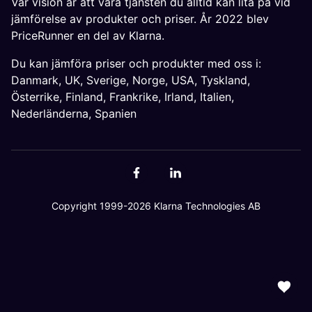
Vår vision är att vara tjänsten du alltid kan lita på vid
jämförelse av produkter och priser. År 2022 blev
PriceRunner en del av Klarna.
Du kan jämföra priser och produkter med oss i:
Danmark
,
UK
,
Sverige
,
Norge
,
USA
,
Tyskland
,
Österrike
,
Finland
,
Frankrike
,
Irland
,
Italien
,
Nederländerna
,
Spanien
Copyright 1999-2026 Klarna Technologies AB