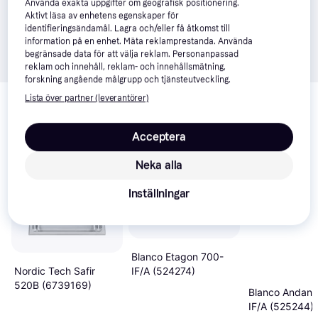
Använda exakta uppgifter om geografisk positionering.
Aktivt läsa av enhetens egenskaper för
identifieringsändamål. Lagra och/eller få åtkomst till
information på en enhet. Mäta reklamprestanda. Använda
begränsade data för att välja reklam. Personanpassad
reklam och innehåll, reklam- och innehållsmätning,
forskning angående målgrupp och tjänsteutveckling.
Relaterade produkter
Lista över partner (leverantörer)
Vi har plockat fram ett urval av produkter som kanske skulle 
intressera dig.
Visa alla
Acceptera
Neka alla
Trendande
Inställningar
Blanco Etagon 700-
IF/A (524274)
Nordic Tech Safir
520B (6739169)
Blanco Andano
IF/A (525244)