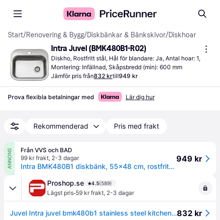
Start
/
Renovering & Bygg
/
Diskbänkar & Bänkskivor
/
Diskhoar
Intra Juvel (BMK480B1-R02)
Diskho, Rostfritt stål, Hål för blandare: Ja, Antal hoar: 1, 
Montering: Infällnad, Skåpsbredd (min): 600 mm
Jämför pris från
832 kr
till
949 kr
Prova flexibla betalningar med
Lär dig hur
Rekommenderad
Pris med frakt
Från VVS och BAD
ANNONS
949 kr
99 kr frakt
,
2-3 dagar
Intra BMK480B1 diskbänk, 55x48 cm, rostfritt stål
Proshop.se
4.5
(589)
·
Lägst pris
59 kr frakt
,
2-3 dagar
832 kr
Juvel Intra juvel bmk480b1 stainless steel kitchen sink inset with