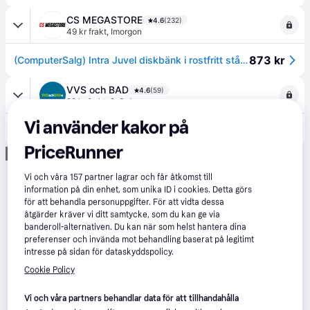
CS MEGASTORE
4.6
(232)
49 kr frakt
,
Imorgon
873 kr
(ComputerSalg) Intra Juvel diskbänk i rostfritt stål 550x480 mm (480x340) med blandarhål och manuell sil
VVS och BAD
4.6
(59)
99 kr frakt
,
2-3 dagar
Vi använder kakor på
949 kr
Intra BMK480B1 diskbänk, 55x48 cm, rostfritt stål
PriceRunner
Annons
Vi och våra
157
partner lagrar och får åtkomst till
information på din enhet, som unika ID i cookies. Detta görs
för att behandla personuppgifter. För att vidta dessa
åtgärder kräver vi ditt samtycke, som du kan ge via
banderoll-alternativen. Du kan när som helst hantera dina
preferenser och invända mot behandling baserat på legitimt
intresse på sidan för dataskyddspolicy.
Cookie Policy
Vi och våra partners behandlar data för att tillhandahålla