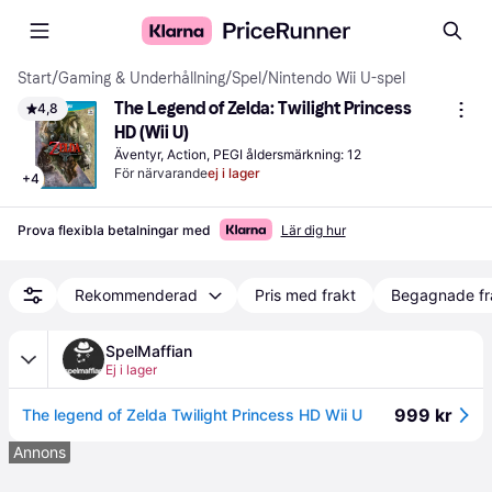
Start
/
Gaming & Underhållning
/
Spel
/
Nintendo Wii U-spel
The Legend of Zelda: Twilight Princess 
4,8
HD (Wii U)
Äventyr, Action, PEGI åldersmärkning: 12
För närvarande
ej i lager
+
4
Prova flexibla betalningar med
Lär dig hur
Rekommenderad
Pris med frakt
Begagnade fr
SpelMaffian
Ej i lager
999 kr
The legend of Zelda Twilight Princess HD Wii U
Annons