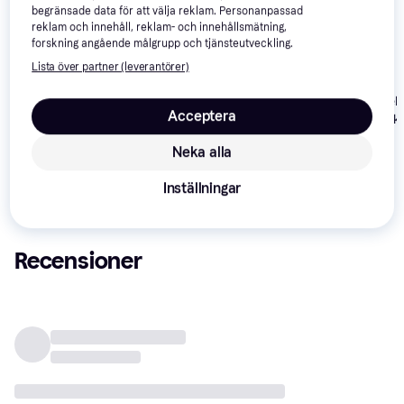
begränsade data för att välja reklam. Personanpassad
reklam och innehåll, reklam- och innehållsmätning,
forskning angående målgrupp och tjänsteutveckling.
Lista över partner (leverantörer)
Legend of Zeld
Acceptera
The Wind Wak
HD (Wii U)
Neka alla
Xenoblade
4.5
The Legend of
4.7
Chronicles X(Wii
Zelda: Breath of
Inställningar
U)
the Wild (Wii U)
822 kr
699 kr
1 199 kr
Recensioner