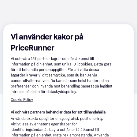
Vi använder kakor på
PriceRunner
Vi och våra
157
partner lagrar och får åtkomst till
information på din enhet, som unika ID i cookies. Detta görs
för att behandla personuppgifter. För att vidta dessa
åtgärder kräver vi ditt samtycke, som du kan ge via
banderoll-alternativen. Du kan när som helst hantera dina
preferenser och invända mot behandling baserat på legitimt
intresse på sidan för dataskyddspolicy.
Relaterade produkter
Cookie Policy
Vi har plockat fram ett urval av produkter som kanske skulle 
Vi och våra partners behandlar data för att tillhandahålla
intressera dig.
Visa alla
Använda exakta uppgifter om geografisk positionering.
Aktivt läsa av enhetens egenskaper för
identifieringsändamål. Lagra och/eller få åtkomst till
information på en enhet. Mäta reklamprestanda. Använda