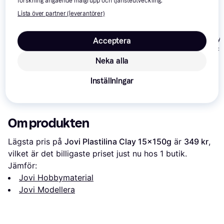
forskning angående målgrupp och tjänsteutveckling.
Lista över partner (leverantörer)
Play-Doh Play
Acceptera
Vibrant 8 Pac
Play-Doh Starter Set
Neka alla
B1169
Play-Doh Blooming
Inställningar
Flowers
178 kr
218 kr
87 kr
Om produkten
Lägsta pris på 
Jovi Plastilina Clay 15x150g
 är 
349 kr
, 
vilket är det billigaste priset just nu hos 1 butik.
Jämför:
Jovi Hobbymaterial
Jovi Modellera