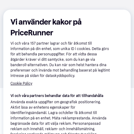
Vi använder kakor på
PriceRunner
Vi och våra
157
partner lagrar och får åtkomst till
information på din enhet, som unika ID i cookies. Detta görs
för att behandla personuppgifter. För att vidta dessa
åtgärder kräver vi ditt samtycke, som du kan ge via
banderoll-alternativen. Du kan när som helst hantera dina
preferenser och invända mot behandling baserat på legitimt
intresse på sidan för dataskyddspolicy.
Cookie Policy
Relaterade produkter
Vi och våra partners behandlar data för att tillhandahålla
Vi har plockat fram ett urval av produkter som kanske skulle 
Använda exakta uppgifter om geografisk positionering.
Aktivt läsa av enhetens egenskaper för
intressera dig.
Visa alla
identifieringsändamål. Lagra och/eller få åtkomst till
information på en enhet. Mäta reklamprestanda. Använda
begränsade data för att välja reklam. Personanpassad
-12%
reklam och innehåll, reklam- och innehållsmätning,