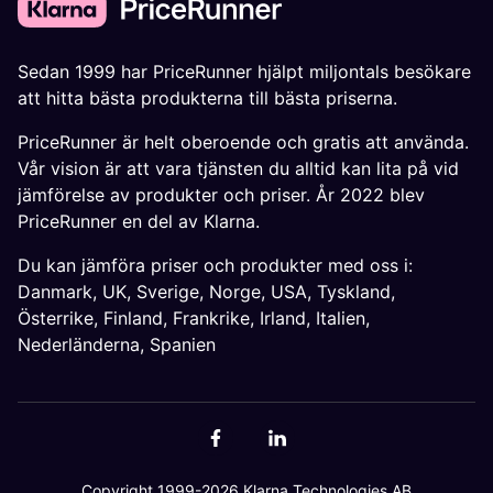
Sedan 1999 har PriceRunner hjälpt miljontals besökare
att hitta bästa produkterna till bästa priserna.
PriceRunner är helt oberoende och gratis att använda.
Vår vision är att vara tjänsten du alltid kan lita på vid
jämförelse av produkter och priser. År 2022 blev
PriceRunner en del av Klarna.
Du kan jämföra priser och produkter med oss i:
Danmark
,
UK
,
Sverige
,
Norge
,
USA
,
Tyskland
,
Österrike
,
Finland
,
Frankrike
,
Irland
,
Italien
,
Nederländerna
,
Spanien
Copyright 1999-2026 Klarna Technologies AB