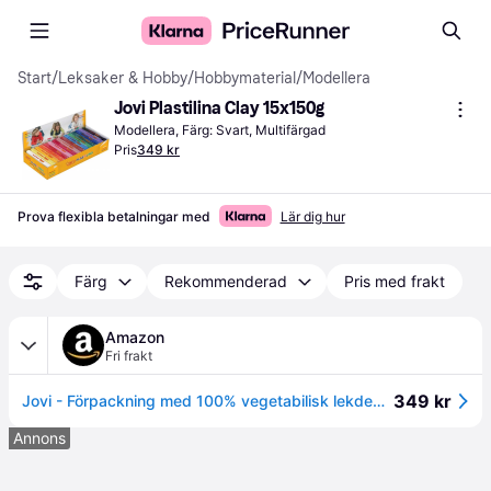
Start
/
Leksaker & Hobby
/
Hobbymaterial
/
Modellera
Jovi Plastilina Clay 15x150g
Modellera, Färg: Svart, Multifärgad
Pris
349 kr
Prova flexibla betalningar med
Lär dig hur
Färg
Rekommenderad
Pris med frakt
Amazon
Fri frakt
349 kr
Jovi - Förpackning med 100% vegetabilisk lekdeg, 15 block om 150 gram, 3 enheter x 5 grundfärger, glutenfri (71B)
Annons