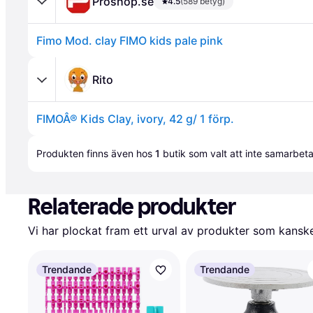
Proshop.se
4.5
(589 betyg)
Fimo Mod. clay FIMO kids pale pink
Rito
FIMOÂ® Kids Clay, ivory, 42 g/ 1 förp.
Annons
Produkten finns även hos 
1
butik
 som valt att inte samarbet
Relaterade produkter
Vi har plockat fram ett urval av produkter som kanske 
Trendande
Trendande