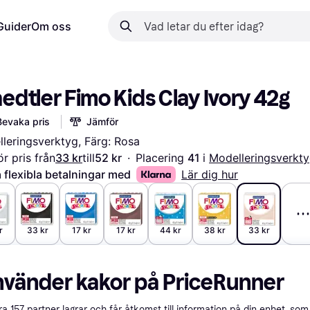
Guider
Om oss
edtler Fimo Kids Clay Ivory 42g
Bevaka pris
Jämför
leringsverktyg, Färg: Rosa
r pris från
33 kr
till
52 kr
·
Placering 
41 
i 
Modelleringsverkt
 flexibla betalningar med
Lär dig hur
r
33 kr
17 kr
17 kr
44 kr
38 kr
33 kr
nvänder kakor på PriceRunner
åra
157
partner lagrar och får åtkomst till information på din enhet, som 