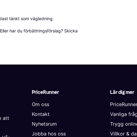
dast tänkt som vägledning.

ller har du förbättringsförslag? Skicka 
PriceRunner
Lär dig mer
Om oss
PriceRunne
Kontakt
Vanliga frå
 att
Nyhetsrum
Trygg onli
Jobba hos oss
Villkor & d