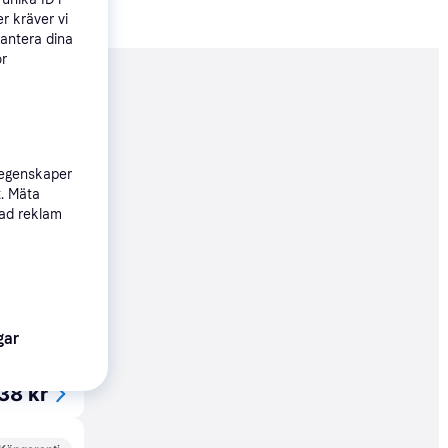
r kräver vi
hantera dina
ör
nderad
38 kr
t
 egenskaper
t. Mäta
sad reklam
33 kr
gar
Köpgaranti
38 kr