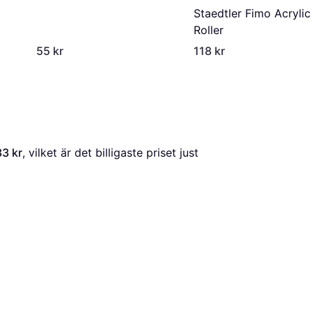
Staedtler Fimo Acrylic
Roller
55 kr
118 kr
33 kr
, vilket är det billigaste priset just 