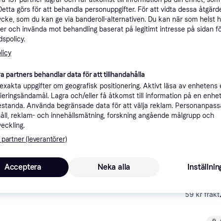
ner
Detta görs för att behandla personuppgifter. För att vidta dessa åtgärde
ycke, som du kan ge via banderoll-alternativen. Du kan när som helst 
er och invända mot behandling baserat på legitimt intresse på sidan f
spolicy.
Rekomme
licy
a partners behandlar data för att tillhandahålla
59 kr frak
xakta uppgifter om geografisk positionering. Aktivt läsa av enhetens
ifieringsändamål. Lagra och/eller få åtkomst till information på en enhe
standa. Använda begränsade data för att välja reklam. Personanpas
åll, reklam- och innehållsmätning, forskning angående målgrupp och
veckling.
Lägst pris
 partner (leverantörer)
Acceptera
Neka alla
Inställnin
59 kr frakt