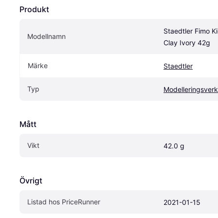
Produkt
Staedtler Fimo Ki
Modellnamn
Clay Ivory 42g
Märke
Staedtler
Typ
Modelleringsver
Mått
Vikt
42.0 g
Övrigt
Listad hos PriceRunner
2021-01-15