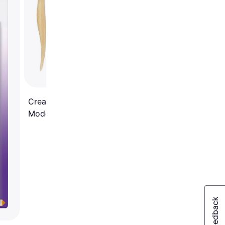
50ml
Creativ Company Wooden
Modelling Tool 6-pack