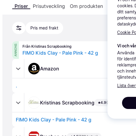
Priser
Prisutveckling
Om produkten
Specifikatio
cookies. 
ditt samt
preferens
dataskydd
Pris med frakt
Cookie Po
Vi och vår
ANNONS
Från Kristinas Scrapbooking
FIMO Kids Clay - Pale Pink - 42 g
Använda e
för ident
reklampre
Amazon
och inneh
tjänsteut
.
Lista över
Kristinas Scrapbooking
4.9
(122 betyg)
FIMO Kids Clay - Pale Pink - 42 g