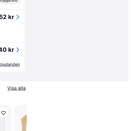
Köpgaranti
52 kr
40 kr
erbjudanden
Visa alla
Trendande
Staedtler Fimo Liquid