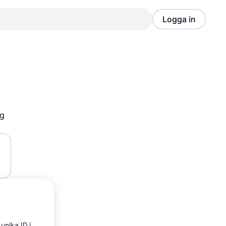
Logga in
Annons
Annons
yg
unika ID i