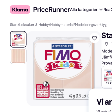
Alla kategorier
Rea
Start
/
Leksaker & Hobby
/
Hobbymaterial
/
Modelleringsverktyg
Sta
Model
Jämfö
Prova
17 k
Vi a
Vi och v