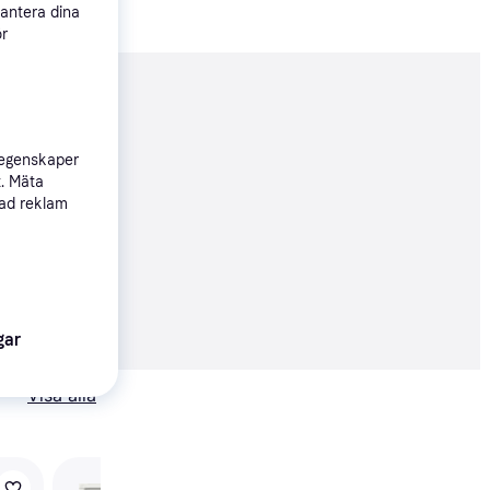
hantera dina
ör
nderad
 egenskaper
t. Mäta
Köpgaranti
sad reklam
42 kr
84 kr/mån
erbjudanden
gar
Visa alla