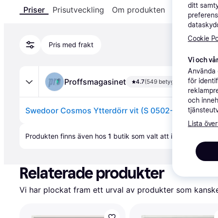
ditt samt
Priser
Prisutveckling
Om produkten
Specifikatio
preferens
dataskydd
Cookie Po
Pris med frakt
Vi och vår
Använda e
Proffsmagasinet
för ident
4.7
(549 betyg)
reklampre
och inneh
Swedoor Cosmos Ytterdörr vit (S 0502-Y) 988x20
tjänsteut
Lista över
Annons
Produkten finns även hos 
1
butik
 som valt att inte samarbet
Relaterade produkter
Vi har plockat fram ett urval av produkter som kanske 