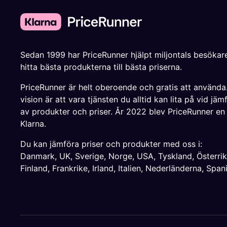
Sedan 1999 har PriceRunner hjälpt miljontals besökare
hitta bästa produkterna till bästa priserna.
PriceRunner är helt oberoende och gratis att använda
vision är att vara tjänsten du alltid kan lita på vid jäm
av produkter och priser. År 2022 blev PriceRunner en
Klarna.
Du kan jämföra priser och produkter med oss i:
Danmark
,
UK
,
Sverige
,
Norge
,
USA
,
Tyskland
,
Österri
Finland
,
Frankrike
,
Irland
,
Italien
,
Nederländerna
,
Span