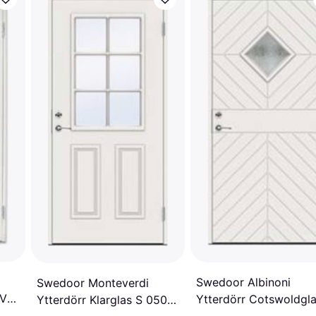
Swedoor Albinoni
Swedoor Monteverdi
 V
Ytterdörr Cotswoldgla
Ytterdörr Klarglas S 0502-
0502-Y H, V (90x200