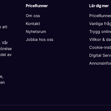
PriceRunner
Lär dig mer
Om oss
PriceRunne
Kontakt
Vanliga frå
 att
Nyhetsrum
Trygg onli
Jobba hos oss
Villkor & d
. Vår
Cookie-inst
förelse
 del av
Digital Ser
Annonsinfo
ke
,
ien