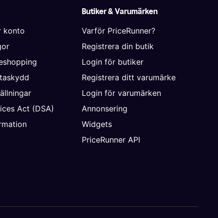
Butiker & Varumärken
r konto
Varför PriceRunner?
gor
Registrera din butik
neshopping
Login för butiker
ataskydd
Registrera ditt varumärke
ällningar
Login för varumärken
vices Act (DSA)
Annonsering
rmation
Widgets
PriceRunner API