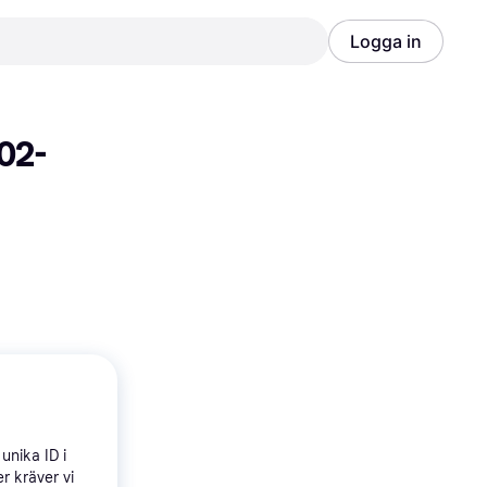
Logga in
Annons
Annons
02-
unika ID i
r kräver vi