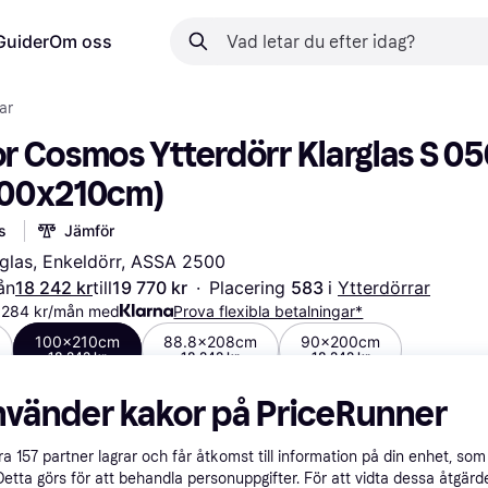
Guider
Om oss
ar
 Cosmos Ytterdörr Klarglas S 05
(100x210cm)
s
Jämför
rglas, Enkeldörr, ASSA 2500
ån
18 242 kr
till
19 770 kr
·
Placering 
583 
i 
Ytterdörrar
6 284 kr/mån med
Prova flexibla betalningar*
100x210cm
88.8x208cm
90x200cm
18 242 kr
18 242 kr
18 242 kr
nvänder kakor på PriceRunner
åra
157
partner lagrar och får åtkomst till information på din enhet, som 
Detta görs för att behandla personuppgifter. För att vidta dessa åtgärde