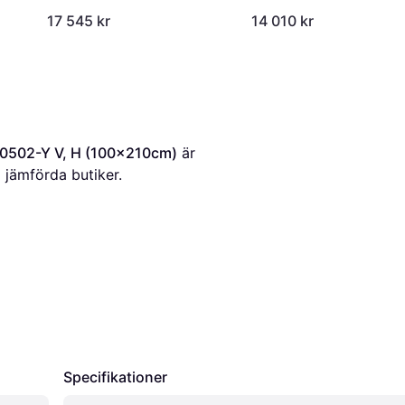
Y V, H (90x210cm)
17 545 kr
14 010 kr
 0502-Y V, H (100x210cm)
 är 
2
 jämförda butiker.
Specifikationer