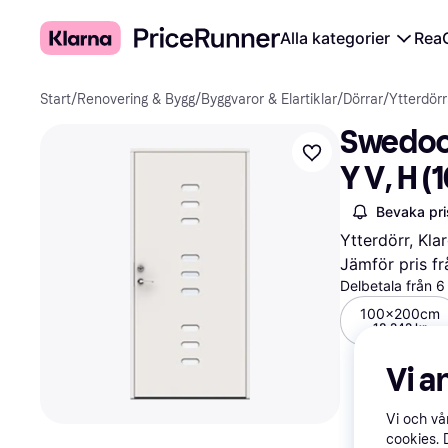
Alla kategorier
Rea
Start
/
Renovering & Bygg
/
Byggvaror & Elartiklar
/
Dörrar
/
Ytterdörr
Swedoor
Y V, H 
Bevaka pri
Ytterdörr, Kla
Jämför pris fr
Delbetala från 
100x200cm
18 242 kr
Vi a
Vi och v
cookies. 