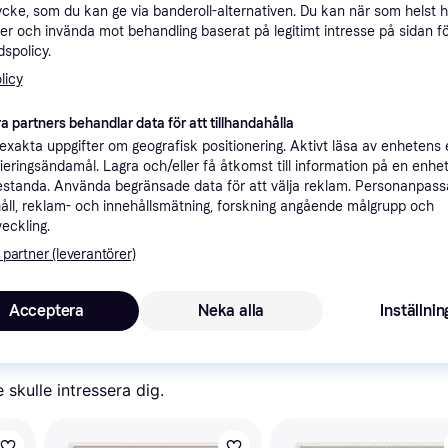
ycke, som du kan ge via banderoll-alternativen. Du kan när som helst 
ner
er och invända mot behandling baserat på legitimt intresse på sidan f
spolicy.
licy
Rekomme
a partners behandlar data för att tillhandahålla
xakta uppgifter om geografisk positionering. Aktivt läsa av enhetens
ifieringsändamål. Lagra och/eller få åtkomst till information på en enhe
standa. Använda begränsade data för att välja reklam. Personanpas
åll, reklam- och innehållsmätning, forskning angående målgrupp och
18 2
80 mm
Beställningsvara
veckling.
Eller 6 2
 partner (leverantörer)
a med PriceRunner.
Visa alla 
Acceptera
Neka alla
Inställnin
skulle intressera dig.