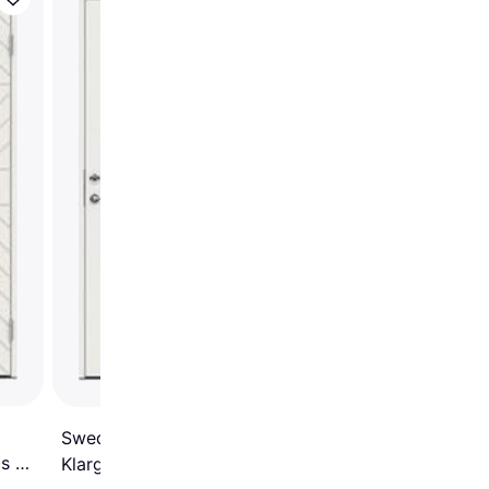
Swedoor Drop Ytterd
Klarglas S 0502-Y H,
(100x200cm)
Swedoor Indus Ytterdörr
s S
Klarglas S 0502-Y H, V
cm)