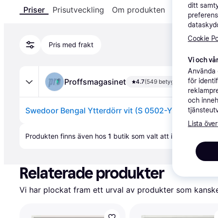
ditt samt
Priser
Prisutveckling
Om produkten
Specifikatio
preferens
dataskydd
Cookie Po
Pris med frakt
Vi och vår
Använda e
Proffsmagasinet
för ident
4.7
(549 betyg)
reklampre
och inneh
Swedoor Bengal Ytterdörr vit (S 0502-Y) 1980x98
tjänsteut
Lista över
Annons
Produkten finns även hos 
1
butik
 som valt att inte samarbet
Relaterade produkter
Vi har plockat fram ett urval av produkter som kanske 