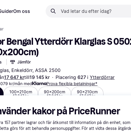
Guider
Om oss
ar
 Bengal Ytterdörr Klarglas S 050
00x200cm)
s
Jämför
rglas, Enkeldörr, ASSA 2500
ån
17 647 kr
till
19 145 kr
·
Placering 
627 
i 
Ytterdörrar
6 079 kr/mån med
Prova flexibla betalningar*
100x210cm
90x200cm
90x210cm
17 647 kr
17 647 kr
17 647 kr
nvänder kakor på PriceRunner
åra
157
partner lagrar och får åtkomst till information på din enhet, som 
Detta görs för att behandla personuppgifter. För att vidta dessa åtgärde