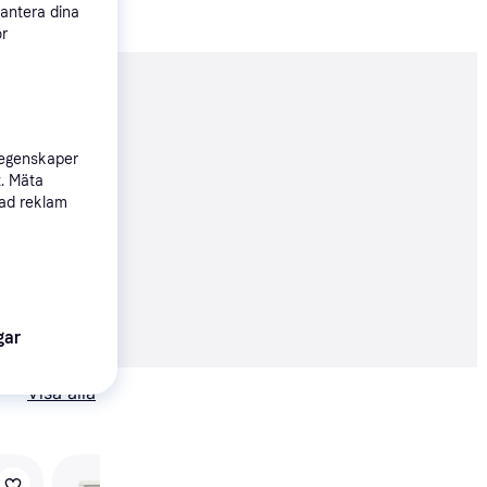
hantera dina
ör
nderad
 egenskaper
t. Mäta
Köpgaranti
sad reklam
47 kr
79 kr/mån
erbjudanden
gar
Visa alla