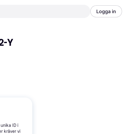
Logga in
Annons
Annons
2-Y 
unika ID i
r kräver vi