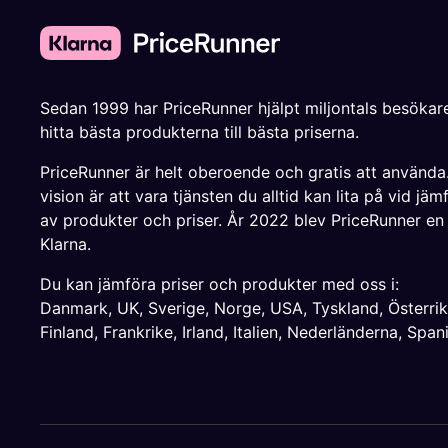
Sedan 1999 har PriceRunner hjälpt miljontals besökare
hitta bästa produkterna till bästa priserna.
PriceRunner är helt oberoende och gratis att använda
vision är att vara tjänsten du alltid kan lita på vid jäm
av produkter och priser. År 2022 blev PriceRunner en
Klarna.
Du kan jämföra priser och produkter med oss i:
Danmark
,
UK
,
Sverige
,
Norge
,
USA
,
Tyskland
,
Österri
Finland
,
Frankrike
,
Irland
,
Italien
,
Nederländerna
,
Span