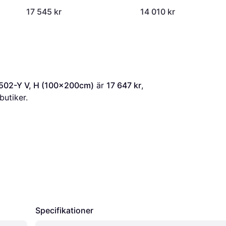
Y V, H (90x210cm)
17 545 kr
14 010 kr
0502-Y V, H (100x200cm)
 är 
17 647 kr
, 
butiker.
Specifikationer