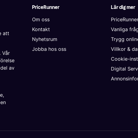
PriceRunner
Lär dig mer
Om oss
PriceRunne
Kontakt
Vanliga frå
 att
Nyhetsrum
Trygg onli
Jobba hos oss
Villkor & d
. Vår
Cookie-inst
förelse
 del av
Digital Ser
Annonsinfo
ke
,
ien