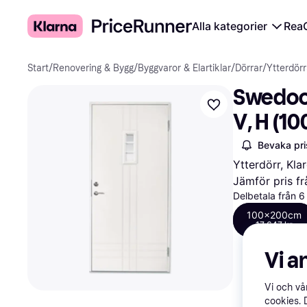
Alla kategorier
Rea
Start
/
Renovering & Bygg
/
Byggvaror & Elartiklar
/
Dörrar
/
Ytterdörr
Swedoor
V, H (1
Bevaka pri
Ytterdörr, Kla
Jämför pris fr
Delbetala från 
100x200cm
17 647 kr
Vi a
Vi och v
cookies. 