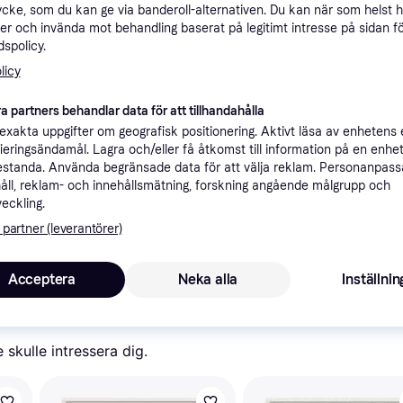
ycke, som du kan ge via banderoll-alternativen. Du kan när som helst 
ner
er och invända mot behandling baserat på legitimt intresse på sidan f
spolicy.
licy
Rekomme
a partners behandlar data för att tillhandahålla
xakta uppgifter om geografisk positionering. Aktivt läsa av enhetens
ifieringsändamål. Lagra och/eller få åtkomst till information på en enhe
standa. Använda begränsade data för att välja reklam. Personanpas
åll, reklam- och innehållsmätning, forskning angående målgrupp och
17 6
8 mm
Beställningsvara
veckling.
Eller 6 0
 partner (leverantörer)
a med PriceRunner.
Visa alla 
Acceptera
Neka alla
Inställnin
skulle intressera dig.