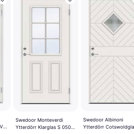
Swedoor Albinoni
Swedoor Monteverdi
 V
Ytterdörr Cotswoldgla
Ytterdörr Klarglas S 0502-
0502-Y H, V (90x200