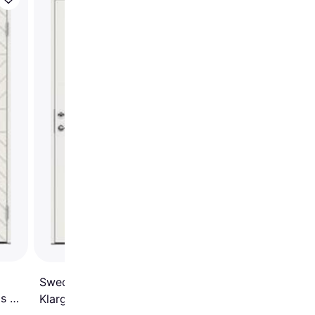
Swedoor Drop Ytterd
Klarglas S 0502-Y H,
(100x200cm)
Swedoor Indus Ytterdörr
s S
Klarglas S 0502-Y H, V
cm)