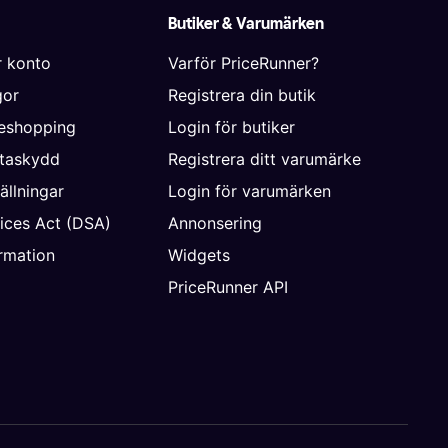
Butiker & Varumärken
r konto
Varför PriceRunner?
gor
Registrera din butik
neshopping
Login för butiker
ataskydd
Registrera ditt varumärke
ällningar
Login för varumärken
vices Act (DSA)
Annonsering
rmation
Widgets
PriceRunner API